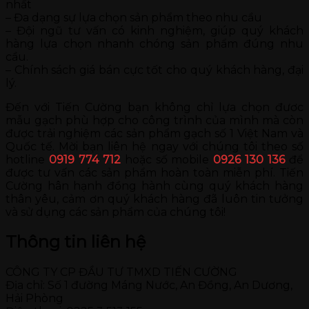
nhất
– Đa dạng sự lựa chọn sản phẩm theo nhu cầu
– Đội ngũ tư vấn có kinh nghiệm, giúp quý khách
hàng lựa chọn nhanh chóng sản phẩm đúng nhu
cầu.
– Chính sách giá bán cực tốt cho quý khách hàng, đại
lý.
Đến với Tiến Cường bạn không chỉ lựa chọn đươc
mẫu gạch phù hợp cho công trình của mình mà còn
được trải nghiệm các sản phẩm gạch số 1 Việt Nam và
Quốc tế. Mời bạn liên hệ ngay với chúng tôi theo số
hotline
0919 774 712
hoặc số mobile
0926 130 136
để
được tư vấn các sản phẩm hoàn toàn miễn phí. Tiến
Cường hân hạnh đồng hành cùng quý khách hàng
thân yêu, cảm ơn quý khách hàng đã luôn tin tưởng
và sử dụng các sản phẩm của chúng tôi!
Thông tin liên hệ
CÔNG TY CP ĐẦU TƯ TMXD TIẾN CƯỜNG
Địa chỉ: Số 1 đường Máng Nước, An Đồng, An Dương,
Hải Phòng