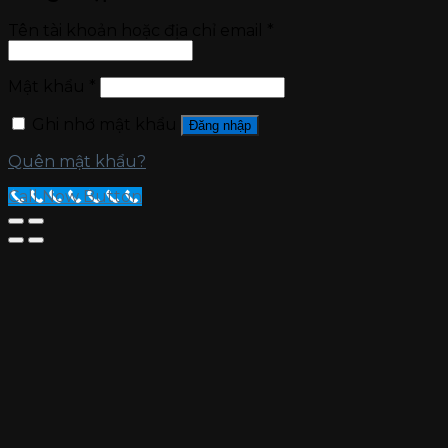
Tên tài khoản hoặc địa chỉ email
*
Mật khẩu
*
Ghi nhớ mật khẩu
Đăng nhập
Quên mật khẩu?
Call Now Button