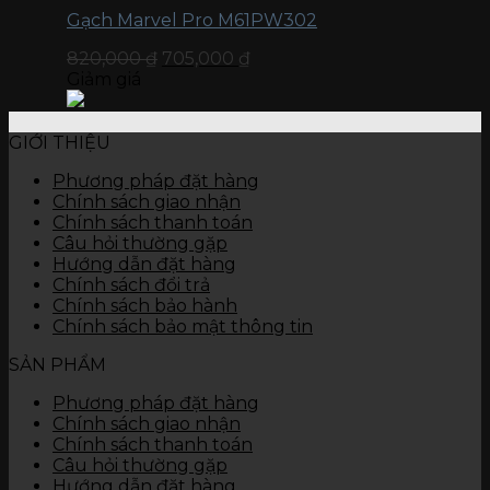
Gạch Marvel Pro M61PW302
820,000
₫
705,000
₫
Giảm giá
GIỚI THIỆU
Phương pháp đặt hàng
Chính sách giao nhận
Chính sách thanh toán
Câu hỏi thường gặp
Hướng dẫn đặt hàng
Chính sách đổi trả
Chính sách bảo hành
Chính sách bảo mật thông tin
SẢN PHẨM
Phương pháp đặt hàng
Chính sách giao nhận
Chính sách thanh toán
Câu hỏi thường gặp
Hướng dẫn đặt hàng