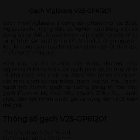
Gạch Viglacera V25-GP61201
Gạch men Viglacera là dòng sản phẩm chủ lực được
Viglacera chú trọng đầu tư, nghiên cứu bằng việc sử
dụng trang thiết bị máy móc nhập khẩu hiện đại nhất
, quy trình sản xuất khép kín, khâu lựa chọn nguyên
liệu kĩ càng đảm bảo từng sản phẩm ốp lát đều đạt
chất lượng hàng đầu.
Hiện nay, tại thị trường Việt Nam, thương hiệu
Viglacera là hãng sản xuất gạch men ốp lát duy nhất
có khả năng sản xuất các dòng sản phẩm gạch cao
cấp như gạch xương trắng, gạch xương màu, gạch
ngoài trời 20mm, gạch ốp tường trang trí cao cấp,
gạch Eurotile Mỹ Đức tiêu chuẩn Châu Âu,… xuất
khẩu đến rất nhiều quốc gia và vùng lãnh thổ trên
thế giới.
Thông số gạch V25-GP61201
Tên sản phẩm: V25GP61201
Kích thước: 600 x 1200 mm