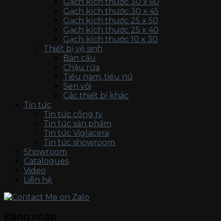
Gạch kích thước 30 x 60
Gạch kích thước 30 x 45
Gạch kích thước 25 x 50
Gạch kích thước 25 x 40
Gạch kích thước 10 x 30
Thiết bị vệ sinh
Bàn cầu
Chậu rửa
Tiểu nam, tiểu nữ
Sen vòi
Các thiết bị khác
Tin tức
Tin tức công ty
Tin tức sản phẩm
Tin tức Viglacera
Tin tức showroom
Showroom
Catalogues
Video
Liên hệ
Đăng nhập