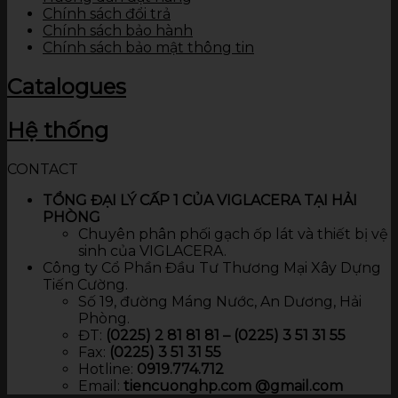
Chính sách đổi trả
Chính sách bảo hành
Chính sách bảo mật thông tin
Catalogues
Hệ thống
CONTACT
TỔNG ĐẠI LÝ CẤP 1 CỦA VIGLACERA TẠI HẢI
PHÒNG
Chuyên phân phối gạch ốp lát và thiết bị vệ
sinh của VIGLACERA.
Công ty Cổ Phần Đầu Tư Thương Mại Xây Dựng
Tiến Cường.
Số 19, đường Máng Nước, An Dương, Hải
Phòng.
ĐT:
(0225) 2 81 81 81 – (0225) 3 51 31 55
Fax:
(0225) 3 51 31 55
Hotline:
0919.774.712​
Email:
tiencuonghp.com @gmail.com