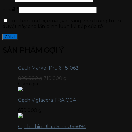
Email
*
Lưu tên của tôi, email, và trang web trong trình
duyệt này cho lần bình luận kế tiếp của tôi.
SẢN PHẨM GỢI Ý
Gạch Marvel Pro 61181062
820,000
₫
710,000
₫
Giảm giá
Gạch Viglacera TRA Q04
650,000
₫
Gạch Thin Ultra Slim US6894