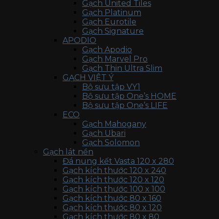
Gạch United Tiles
Gạch Platinum
Gạch Eurotile
Gạch Signature
APODIO
Gạch Apodio
Gạch Marvel Pro
Gạch Thin Ultra Slim
GẠCH VIỆT Ý
Bộ sưu tập VY1
Bộ sưu tập One’s HOME
Bộ sưu tập One’s LIFE
ECO
Gạch Mahogany
Gạch Ubari
Gạch Solomon
Gạch lát nền
Đá nung kết Vasta 120 x 280
Gạch kích thước 120 x 240
Gạch kích thước 120 x 120
Gạch kích thước 100 x 100
Gạch kích thước 80 x 160
Gạch kích thước 80 x 120
Gạch kích thước 80 x 80