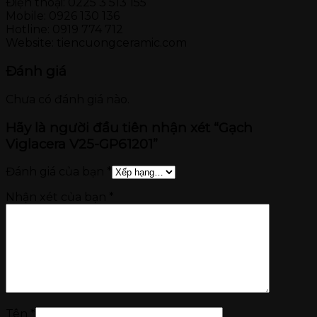
Điện thoại: 0225 3 513 155
Mobile: 0926 130 136
Hotline: 0919 774 712
Website: tiencuongceramic.com
Đánh giá
Chưa có đánh giá nào.
Hãy là người đầu tiên nhận xét “Gạch
Viglacera V25-GP61201”
Đánh giá của bạn
*
Nhận xét của bạn
*
Tên
*