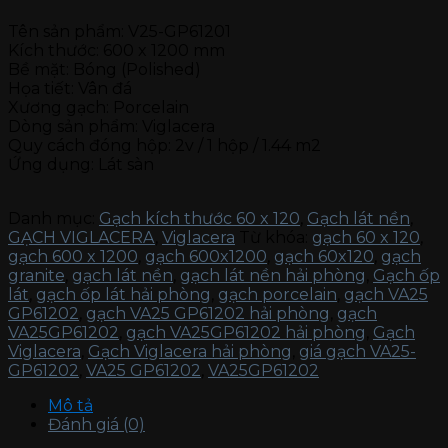
Tên sản phẩm: V25-GP61201
Kích thước: 600 x 1200 mm
Bề mặt: Bóng (Polished)
Họa tiết: Vân đá
Xương gạch: Porcelain
Dòng sản phẩm: Viglacera
Quy cách đóng hộp: 2v / 1 hộp / 1.44 m2
Ứng dụng: Lát sàn
Danh mục:
Gạch kích thước 60 x 120
,
Gạch lát nền
,
GẠCH VIGLACERA
,
Viglacera
Từ khóa:
gạch 60 x 120
,
gạch 600 x 1200
,
gạch 600x1200
,
gạch 60x120
,
gạch
granite
,
gạch lát nền
,
gạch lát nền hải phòng
,
Gạch ốp
lát
,
gạch ốp lát hải phòng
,
gạch porcelain
,
gạch VA25
GP61202
,
gạch VA25 GP61202 hải phòng
,
gạch
VA25GP61202
,
gạch VA25GP61202 hải phòng
,
Gạch
Viglacera
,
Gạch Viglacera hải phòng
,
giá gạch VA25-
GP61202
,
VA25 GP61202
,
VA25GP61202
Mô tả
Đánh giá (0)