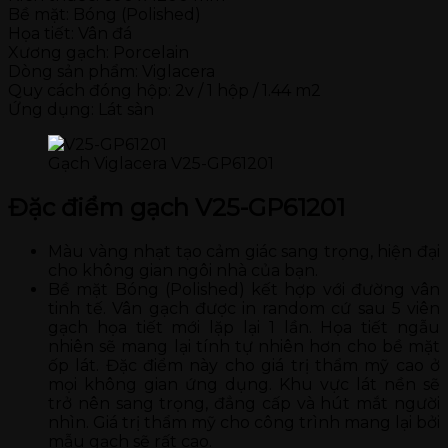
Bề mặt: Bóng (Polished)
Họa tiết: Vân đá
Xương gạch: Porcelain
Dòng sản phẩm: Viglacera
Quy cách đóng hộp: 2v / 1 hộp / 1.44 m2
Ứng dụng: Lát sàn
Gạch Viglacera V25-GP61201
Đặc điểm gạch V25-GP61201
Màu vàng nhạt tạo cảm giác sang trọng, hiện đại
cho không gian ngôi nhà của bạn.
Bề mặt Bóng (Polished) kết hợp với đường vân
tinh tế. Vân gạch được in random cứ sau 5 viên
gạch họa tiết mới lặp lại 1 lần. Họa tiết ngẫu
nhiên sẽ mang lại tính tự nhiên hơn cho bề mặt
ốp lát. Đặc điểm này cho giá trị thẩm mỹ cao ở
mọi không gian ứng dụng. Khu vực lát nền sẽ
trở nên sang trọng, đẳng cấp và hút mắt người
nhìn. Giá trị thẩm mỹ cho công trình mang lại bởi
mẫu gạch sẽ rất cao.