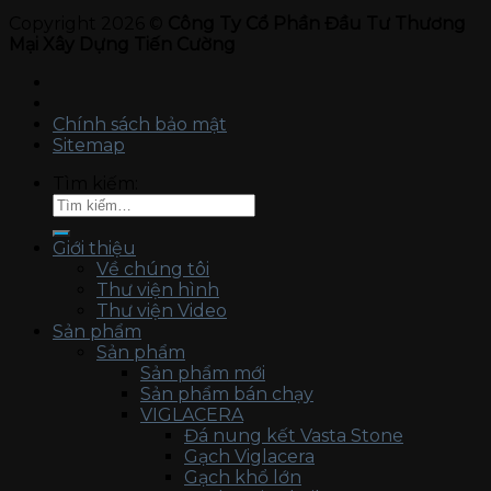
Copyright 2026 ©
Công Ty Cổ Phần Đầu Tư Thương
Mại Xây Dựng Tiến Cường
Chính sách bảo mật
Sitemap
Tìm kiếm:
Giới thiệu
Về chúng tôi
Thư viện hình
Thư viện Video
Sản phẩm
Sản phẩm
Sản phẩm mới
Sản phẩm bán chạy
VIGLACERA
Đá nung kết Vasta Stone
Gạch Viglacera
Gạch khổ lớn