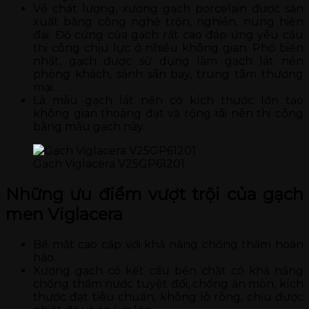
Về chất lượng, xương gạch porcelain được sản
xuất bằng công nghệ trộn, nghiền, nung hiện
đại. Độ cứng của gạch rất cao đáp ứng yêu cầu
thi công chịu lực ở nhiều không gian. Phổ biến
nhất, gạch được sử dụng làm gạch lát nền
phòng khách, sảnh sân bay, trung tâm thương
mại…
Là mẫu gạch lát nền có kích thước lớn tạo
không gian thoáng đạt và rộng rãi nên thi công
bằng mẫu gạch này.
Gạch Viglacera V25GP61201
Những ưu điểm vượt trội của gạch
men Viglacera
Bề mặt cao cấp với khả năng chống thấm hoàn
hảo.
Xương gạch có kết cấu bền chặt có khả năng
chống thấm nước tuyệt đối, chống ăn mòn, kích
thước đạt tiêu chuẩn, không lỗ rỗng, chịu được