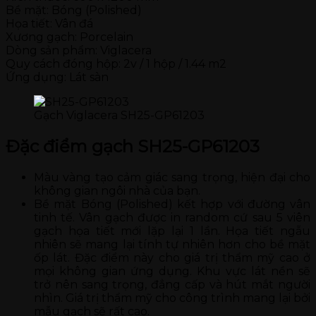
Bề mặt: Bóng (Polished)
Họa tiết: Vân đá
Xương gạch: Porcelain
Dòng sản phẩm: Viglacera
Quy cách đóng hộp: 2v / 1 hộp / 1.44 m2
Ứng dụng: Lát sàn
Gạch Viglacera SH25-GP61203
Đặc điểm gạch SH25-GP61203
Màu vàng tạo cảm giác sang trọng, hiện đại cho
không gian ngôi nhà của bạn.
Bề mặt Bóng (Polished) kết hợp với đường vân
tinh tế. Vân gạch được in random cứ sau 5 viên
gạch họa tiết mới lặp lại 1 lần. Họa tiết ngẫu
nhiên sẽ mang lại tính tự nhiên hơn cho bề mặt
ốp lát. Đặc điểm này cho giá trị thẩm mỹ cao ở
mọi không gian ứng dụng. Khu vực lát nền sẽ
trở nên sang trọng, đẳng cấp và hút mắt người
nhìn. Giá trị thẩm mỹ cho công trình mang lại bởi
mẫu gạch sẽ rất cao.