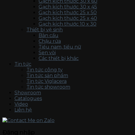
Gạch kích thước 30 x 60
Gạch kích thước 30 x 45
Gạch kích thước 25 x 50
Gạch kích thước 25 x 40
Gạch kích thước 10 x 30
Thiết bị vệ sinh
Bàn cầu
Chậu rửa
Tiểu nam, tiểu nữ
Sen vòi
Các thiết bị khác
Tin tức
Tin tức công ty
Tin tức sản phẩm
Tin tức Viglacera
Tin tức showroom
Showroom
Catalogues
Video
Liên hệ
Đăng nhập