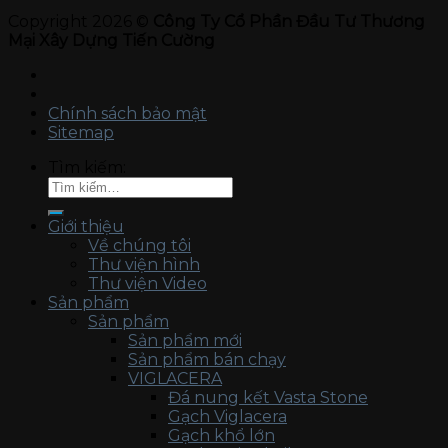
Copyright 2026 ©
Công Ty Cổ Phần Đầu Tư Thương
Mại Xây Dựng Tiến Cường
Chính sách bảo mật
Sitemap
Tìm kiếm:
Giới thiệu
Về chúng tôi
Thư viện hình
Thư viện Video
Sản phẩm
Sản phẩm
Sản phẩm mới
Sản phẩm bán chạy
VIGLACERA
Đá nung kết Vasta Stone
Gạch Viglacera
Gạch khổ lớn