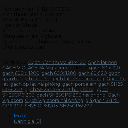
Tên sản phẩm: SH25-GP61203
Kích thước: 600 x 1200 mm
Bề mặt: Bóng (Polished)
Họa tiết: Vân đá
Xương gạch: Porcelain
Dòng sản phẩm: Viglacera
Quy cách đóng hộp: 2v / 1 hộp / 1.44 m2
Ứng dụng: Lát sàn
Danh mục:
Gạch kích thước 60 x 120
,
Gạch lát nền
,
GẠCH VIGLACERA
,
Viglacera
Từ khóa:
gạch 60 x 120
,
gạch 600 x 1200
,
gạch 600x1200
,
gạch 60x120
,
gạch
granite
,
gạch lát nền
,
gạch lát nền hải phòng
,
Gạch ốp
lát
,
gạch ốp lát hải phòng
,
gạch porcelain
,
gạch SH25
GP61203
,
gạch SH25 GP61203 hải phòng
,
gạch
SH25GP61203
,
gạch SH25GP61203 hải phòng
,
Gạch
Viglacera
,
Gạch Viglacera hải phòng
,
giá gạch SH25-
GP61203
,
SH25 GP61203
,
SH25GP61203
Mô tả
Đánh giá (0)