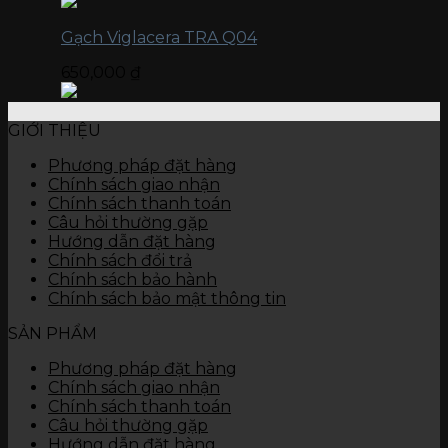
Gạch Viglacera TRA Q04
650,000
₫
GIỚI THIỆU
Phương pháp đặt hàng
Chính sách giao nhận
Chính sách thanh toán
Câu hỏi thường gặp
Hướng dẫn đặt hàng
Chính sách đổi trả
Chính sách bảo hành
Chính sách bảo mật thông tin
SẢN PHẨM
Phương pháp đặt hàng
Chính sách giao nhận
Chính sách thanh toán
Câu hỏi thường gặp
Hướng dẫn đặt hàng