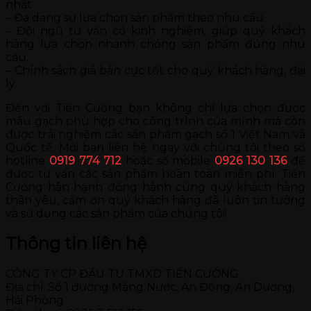
nhất
– Đa dạng sự lựa chọn sản phẩm theo nhu cầu
– Đội ngũ tư vấn có kinh nghiệm, giúp quý khách
hàng lựa chọn nhanh chóng sản phẩm đúng nhu
cầu.
– Chính sách giá bán cực tốt cho quý khách hàng, đại
lý.
Đến với Tiến Cường bạn không chỉ lựa chọn đươc
mẫu gạch phù hợp cho công trình của mình mà còn
được trải nghiệm các sản phẩm gạch số 1 Việt Nam và
Quốc tế. Mời bạn liên hệ ngay với chúng tôi theo số
hotline
0919 774 712
hoặc số mobile
0926 130 136
để
được tư vấn các sản phẩm hoàn toàn miễn phí. Tiến
Cường hân hạnh đồng hành cùng quý khách hàng
thân yêu, cảm ơn quý khách hàng đã luôn tin tưởng
và sử dụng các sản phẩm của chúng tôi!
Thông tin liên hệ
CÔNG TY CP ĐẦU TƯ TMXD TIẾN CƯỜNG
Địa chỉ: Số 1 đường Máng Nước, An Đồng, An Dương,
Hải Phòng