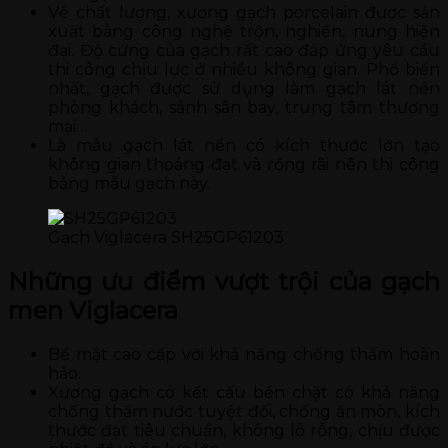
Về chất lượng, xương gạch porcelain được sản
xuất bằng công nghệ trộn, nghiền, nung hiện
đại. Độ cứng của gạch rất cao đáp ứng yêu cầu
thi công chịu lực ở nhiều không gian. Phổ biến
nhất, gạch được sử dụng làm gạch lát nền
phòng khách, sảnh sân bay, trung tâm thương
mại…
Là mẫu gạch lát nền có kích thước lớn tạo
không gian thoáng đạt và rộng rãi nên thi công
bằng mẫu gạch này.
Gạch Viglacera SH25GP61203
Những ưu điểm vượt trội của gạch
men Viglacera
Bề mặt cao cấp với khả năng chống thấm hoàn
hảo.
Xương gạch có kết cấu bền chặt có khả năng
chống thấm nước tuyệt đối, chống ăn mòn, kích
thước đạt tiêu chuẩn, không lỗ rỗng, chịu được