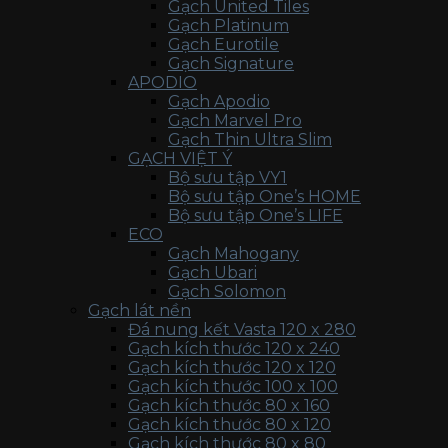
Gạch United Tiles
Gạch Platinum
Gạch Eurotile
Gạch Signature
APODIO
Gạch Apodio
Gạch Marvel Pro
Gạch Thin Ultra Slim
GẠCH VIỆT Ý
Bộ sưu tập VY1
Bộ sưu tập One’s HOME
Bộ sưu tập One’s LIFE
ECO
Gạch Mahogany
Gạch Ubari
Gạch Solomon
Gạch lát nền
Đá nung kết Vasta 120 x 280
Gạch kích thước 120 x 240
Gạch kích thước 120 x 120
Gạch kích thước 100 x 100
Gạch kích thước 80 x 160
Gạch kích thước 80 x 120
Gạch kích thước 80 x 80