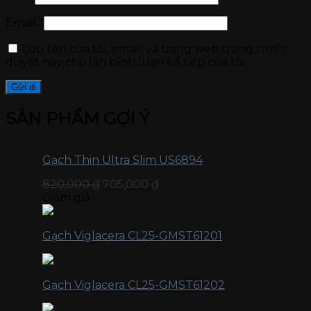
Email
*
Lưu tên của tôi, email, và trang web trong trình
duyệt này cho lần bình luận kế tiếp của tôi.
SẢN PHẨM GỢI Ý
Gạch Thin Ultra Slim US6894
820,000
₫
705,000
₫
Giảm giá
Gạch Viglacera CL25-GMST61201
Gạch Viglacera CL25-GMST61202