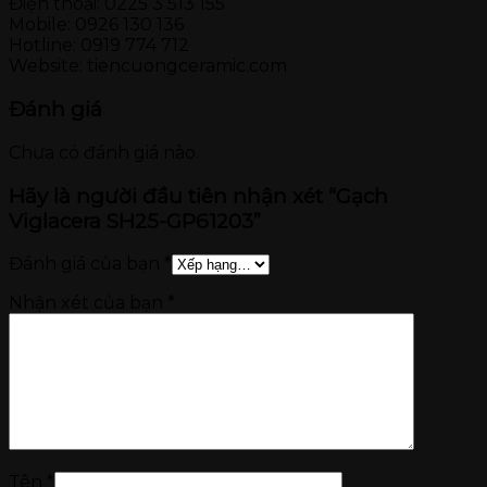
Điện thoại: 0225 3 513 155
Mobile: 0926 130 136
Hotline: 0919 774 712
Website: tiencuongceramic.com
Đánh giá
Chưa có đánh giá nào.
Hãy là người đầu tiên nhận xét “Gạch
Viglacera SH25-GP61203”
Đánh giá của bạn
*
Nhận xét của bạn
*
Tên
*