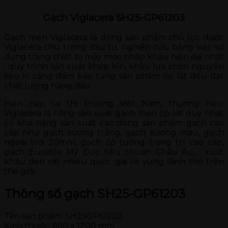
Gạch Viglacera SH25-GP61203
Gạch men Viglacera là dòng sản phẩm chủ lực được
Viglacera chú trọng đầu tư, nghiên cứu bằng việc sử
dụng trang thiết bị máy móc nhập khẩu hiện đại nhất
, quy trình sản xuất khép kín, khâu lựa chọn nguyên
liệu kĩ càng đảm bảo từng sản phẩm ốp lát đều đạt
chất lượng hàng đầu.
Hiện nay, tại thị trường Việt Nam, thương hiệu
Viglacera là hãng sản xuất gạch men ốp lát duy nhất
có khả năng sản xuất các dòng sản phẩm gạch cao
cấp như gạch xương trắng, gạch xương màu, gạch
ngoài trời 20mm, gạch ốp tường trang trí cao cấp,
gạch Eurotile Mỹ Đức tiêu chuẩn Châu Âu,… xuất
khẩu đến rất nhiều quốc gia và vùng lãnh thổ trên
thế giới.
Thông số gạch SH25-GP61203
Tên sản phẩm: SH25GP61203
Kích thước: 600 x 1200 mm