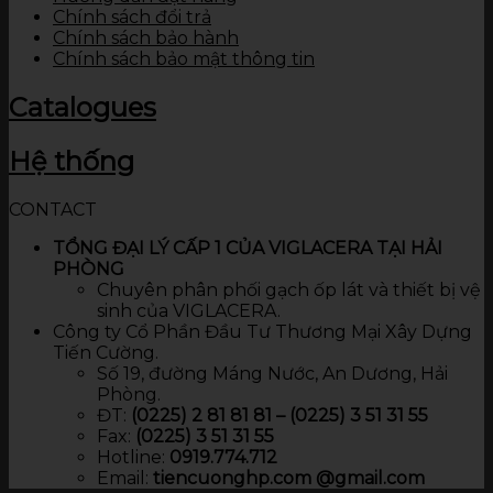
Chính sách đổi trả
Chính sách bảo hành
Chính sách bảo mật thông tin
Catalogues
Hệ thống
CONTACT
TỔNG ĐẠI LÝ CẤP 1 CỦA VIGLACERA TẠI HẢI
PHÒNG
Chuyên phân phối gạch ốp lát và thiết bị vệ
sinh của VIGLACERA.
Công ty Cổ Phần Đầu Tư Thương Mại Xây Dựng
Tiến Cường.
Số 19, đường Máng Nước, An Dương, Hải
Phòng.
ĐT:
(0225) 2 81 81 81 – (0225) 3 51 31 55
Fax:
(0225) 3 51 31 55
Hotline:
0919.774.712​
Email:
tiencuonghp.com @gmail.com