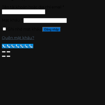
Tên tài khoản hoặc địa chỉ email
*
Mật khẩu
*
Ghi nhớ mật khẩu
Đăng nhập
Quên mật khẩu?
Call Now Button