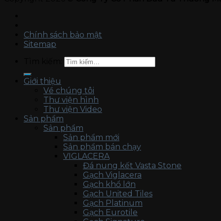
Chính sách bảo mật
Sitemap
Tìm kiếm:
Giới thiệu
Về chúng tôi
Thư viện hình
Thư viện Video
Sản phẩm
Sản phẩm
Sản phẩm mới
Sản phẩm bán chạy
VIGLACERA
Đá nung kết Vasta Stone
Gạch Viglacera
Gạch khổ lớn
Gạch United Tiles
Gạch Platinum
Gạch Eurotile