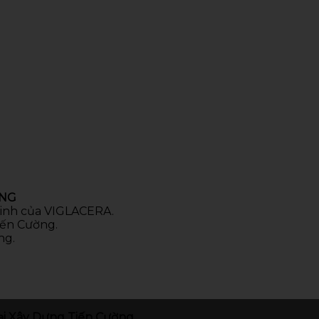
ÒNG
 sinh của VIGLACERA.
iến Cường.
ng.
i Xây Dựng Tiến Cường