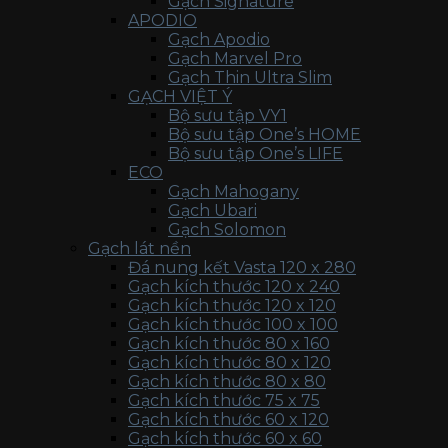
Gạch Signature
APODIO
Gạch Apodio
Gạch Marvel Pro
Gạch Thin Ultra Slim
GẠCH VIỆT Ý
Bộ sưu tập VY1
Bộ sưu tập One’s HOME
Bộ sưu tập One’s LIFE
ECO
Gạch Mahogany
Gạch Ubari
Gạch Solomon
Gạch lát nền
Đá nung kết Vasta 120 x 280
Gạch kích thước 120 x 240
Gạch kích thước 120 x 120
Gạch kích thước 100 x 100
Gạch kích thước 80 x 160
Gạch kích thước 80 x 120
Gạch kích thước 80 x 80
Gạch kích thước 75 x 75
Gạch kích thước 60 x 120
Gạch kích thước 60 x 60