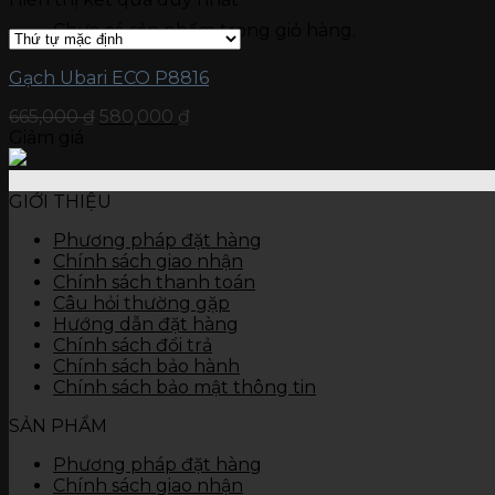
Gạch kích thước 15 x 90
Chưa có sản phẩm trong giỏ hàng.
Gạch kích thước 15 x 60
Gạch ốp tường
Đá nung kết Vasta 120 x 280
Gạch Ubari ECO P8816
Gạch kích thước 80 x 120
665,000
₫
580,000
₫
Gạch kích thước 60 x 120
Giảm giá
Gạch kích thước 60 x 60
Gạch kích thước 45 x 90
Gạch kích thước 40 x 80
GIỚI THIỆU
Gạch kích thước 40 x 60
Gạch kích thước 30 x 90
Phương pháp đặt hàng
Gạch kích thước 30 x 60
Chính sách giao nhận
Gạch kích thước 30 x 45
Chính sách thanh toán
Gạch kích thước 25 x 50
Câu hỏi thường gặp
Gạch kích thước 25 x 40
Hướng dẫn đặt hàng
Gạch kích thước 10 x 30
Chính sách đổi trả
Thiết bị vệ sinh
Chính sách bảo hành
Bàn cầu
Chính sách bảo mật thông tin
Chậu rửa
Tiểu nam, tiểu nữ
SẢN PHẨM
Sen vòi
Các thiết bị khác
Phương pháp đặt hàng
Chính sách giao nhận