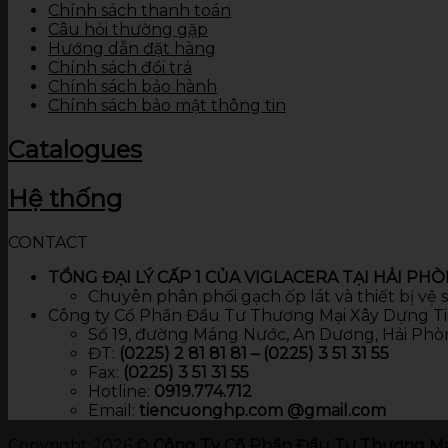
Chính sách thanh toán
Câu hỏi thường gặp
Hướng dẫn đặt hàng
Chính sách đổi trả
Chính sách bảo hành
Chính sách bảo mật thông tin
Catalogues
Hệ thống
CONTACT
TỔNG ĐẠI LÝ CẤP 1 CỦA VIGLACERA TẠI HẢI PH
Chuyên phân phối gạch ốp lát và thiết bị vệ
Công ty Cổ Phần Đầu Tư Thương Mại Xây Dựng T
Số 19, đường Máng Nước, An Dương, Hải Phò
ĐT:
(0225) 2 81 81 81 – (0225) 3 51 31 55
Fax:
(0225) 3 51 31 55
Hotline:
0919.774.712​
Email:
tiencuonghp.com @gmail.com
Copyright 2026 ©
Công Ty Cổ Phần Đầu Tư Thương Mạ