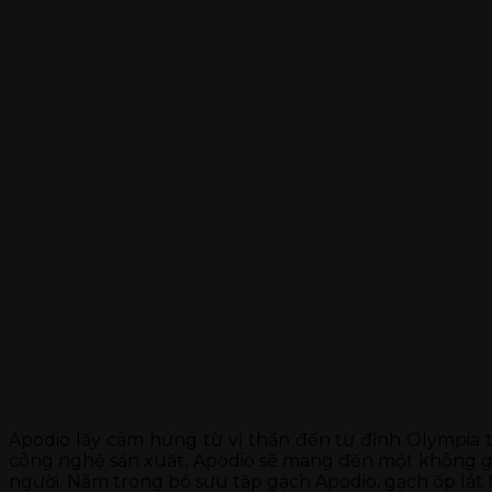
Apodio lấy cảm hứng từ vị thần đến từ đỉnh Olympia 
công nghệ sản xuất, Apodio sẽ mang đến một không gia
người. Nằm trong bộ sưu tập gạch Apodio, gạch ốp lá