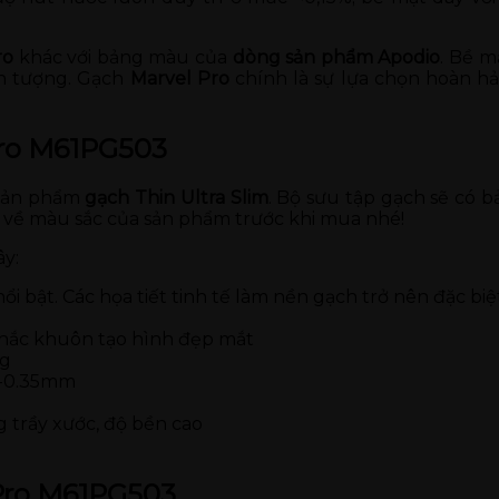
ro
khác với bảng màu của
dòng sản phẩm
Apodio
. Bề m
 ấn tượng. Gạch
Marvel Pro
chính là sự lựa chọn hoàn h
Pro M61PG503
 sản phẩm
gạch Thin Ultra Slim
. Bộ sưu tập gạch sẽ có 
n về màu sắc của sản phẩm trước khi mua nhé!
y:
i bật. Các họa tiết tinh tế làm nền gạch trở nên đặc biệ
 khắc khuôn tạo hình đẹp mắt
ng
25-0.35mm
 trầy xước, độ bền cao
 Pro M61PG503