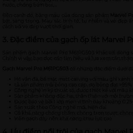
nước, chống bám bụi,…
Bên cạnh đó, bảng màu của dòng sản phầm
Marvel P
bật, sang trọng. Màu sắc tinh tế, tự nhiên và vẻ đẹp
cách với vẻ đẹp vượt thời gian.
3. Đặc điểm của gạch ốp lát Marvel 
Sản phẩm gạch Marvel Pro M61PG503 khác với dòng
Chính vì vậy, bạn đọc cần tìm hiểu và lựa xem cẩn thậ
Gạch Marvel Pro M61PG503
có những đặc điểm dưới đâ
Hệ vân đá, bề mặt matt carving với màu ghi xanh nổ
Là sản phẩm mài bóng cao cấp, độ bóng đạt >95%
Công nghệ in kỹ thuật số, được thiết kế với mẫu
Sản phẩm không độc hại, thân thiện với môi trườ
Được bảo vệ bởi 1 lớp men vi tinh dày khoảng 0.
Sản xuất theo Công nghệ mới, hiện đại
Có khả năng chống thấm, chống trơn trượt, chống
Viên gạch dày nên khả năng chịu lực cao
4. Ưu điểm nổi trội của gạch Marvel