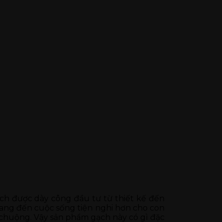
ch được dày công đầu tư từ thiết kế đến
mang đến cuộc sống tiện nghi hơn cho con
chuộng. Vậy sản phẩm gạch này có gì đặc