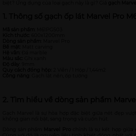
biệt? Ứng dụng của loại gạch này là gì? Giá
gạch Marv
1. Thông số gạch ốp lát Marvel Pro 
Mã sản phẩm
: M61PG503
Kích thước
: 600x1200mm
Dòng sản phẩm
: Marvel Pro
Bề mặt:
Matt carving
Hệ vân:
Đá marble
Màu sắc:
Ghi xanh
Độ dày
: 9mm
Quy cách đóng hộp:
2 Viên / 1 Hộp / 1,44m2
Công năng
: Gạch lát nền, ốp tường
2. Tìm hiểu về dòng sản phẩm Marve
Gạch Marvel là sự hòa hợp đặc biệt giữa nét đẹp vượt
không gian nổi bật, sang trọng và cuốn hút.
Dòng sản phẩm
Marvel Pro
chính là sự kết hợp giữa
Cùng với đó là nguyên liệu tinh khiết đồng nhất vớ