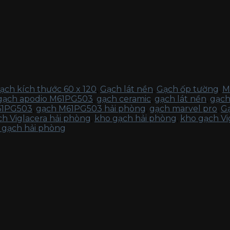
ạch kích thước 60 x 120
,
Gạch lát nền
,
Gạch ốp tường
,
M
gạch apodio M61PG503
,
gạch ceramic
,
gạch lát nền
,
gạch
61PG503
,
gạch M61PG503 hải phòng
,
gạch marvel pro
,
Gạ
h Viglacera hải phòng
,
kho gạch hải phòng
,
kho gạch Vi
 gạch hải phòng