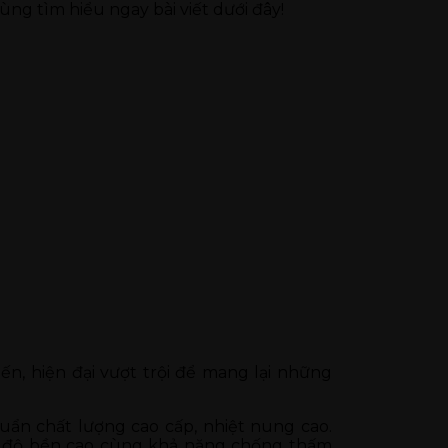
ùng tìm hiểu ngay bài viết dưới đây!
ến, hiện đại vượt trội để mang lại những
huẩn chất lượng cao cấp, nhiệt nung cao.
với độ bền cao cùng khả năng chống thấm