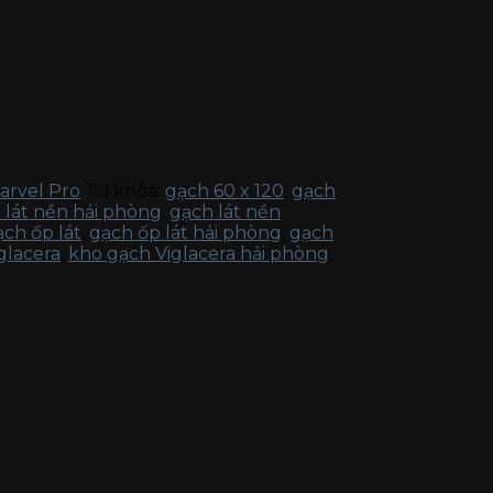
arvel Pro
Từ khóa:
gạch 60 x 120
,
gạch
 lát nền hải phòng
,
gạch lát nền
ch ốp lát
,
gạch ốp lát hải phòng
,
gạch
glacera
,
kho gạch Viglacera hải phòng
,