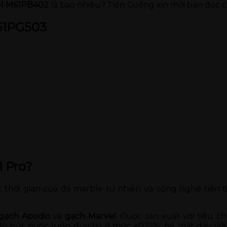
el M61PB402
là bao nhiêu? Tiến Cường xin mời bạn đọc c
M61PG503
l Pro?
 thời gian của đá marble tự nhiên và công nghệ tiên ti
gạch Apodio
và
gạch Marvel
. Được sản xuất với tiêu c
i độ hút nước luôn duy trì ở mức <0,15%; bề mặt dày 