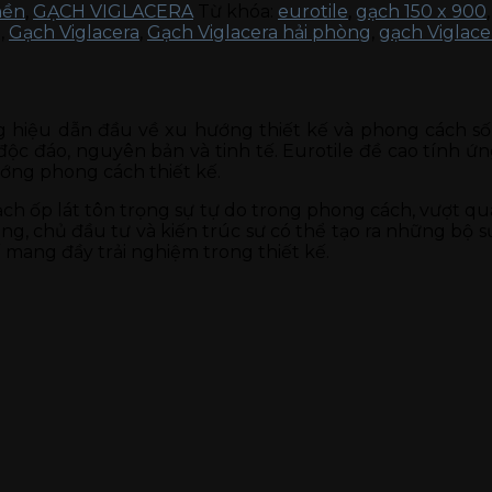
nền
,
GẠCH VIGLACERA
Từ khóa:
eurotile
,
gạch 150 x 900
g
,
Gạch Viglacera
,
Gạch Viglacera hải phòng
,
gạch Viglac
g hiệu dẫn đầu về xu hướng thiết kế và phong cách số
độc đáo, nguyên bản và tinh tế. Eurotile đề cao tính ứ
ướng phong cách thiết kế.
ạch ốp lát tôn trọng sự tự do trong phong cách, vượt qu
, chủ đầu tư và kiến trúc sư có thể tạo ra những bộ sư
 mang đầy trải nghiệm trong thiết kế.