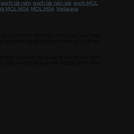
,
gạch lát nền
,
gạch lát nền giá
,
gạch MOL
era MOL M04
,
MOL M04
,
Viglacera
ng, được biết đến như “thương hiệu thời
ng dụng đa dạng của gạch trong ốp lát và
a ranh giới của mọi sự sáng tạo để tạo nên
u tập riêng biệt của mỗi người, phản ánh