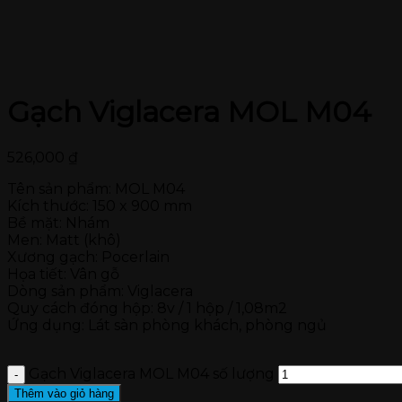
Gạch Viglacera MOL M04
526,000
₫
Tên sản phẩm: MOL M04
Kích thước: 150 x 900 mm
Bề mặt: Nhám
Men: Matt (khô)
Xương gạch: Pocerlain
Họa tiết: Vân gỗ
Dòng sản phẩm: Viglacera
Quy cách đóng hộp: 8v / 1 hộp / 1,08m2
Ứng dụng: Lát sàn phòng khách, phòng ngủ
Gạch Viglacera MOL M04 số lượng
Thêm vào giỏ hàng