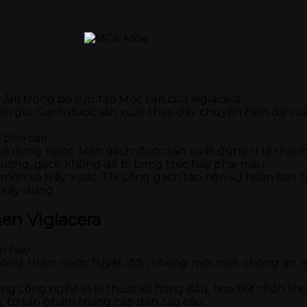
nằm trong bộ sưu tập Mộc Lan của Viglacera.
 gũi. Gạch được sản xuất theo dây chuyền hiện đại củ
 bền cao.
và đọng nước. Men gạch được sản xuất đúng tỉ lệ thà
thường, gạch không dễ bị bong tróc hay phai màu.
òn và trầy xước. Thi công gạch tạo nên sự hoàn hảo tr
 xây dựng.
en Viglacera
n hảo.
ống thấm nước tuyệt đối , chống mối mọt, chống ăn mò
ng công nghệ in kĩ thuật số hàng đầu, hoạ tiết chân thự
, từ sản phẩm trung cấp đến cao cấp.