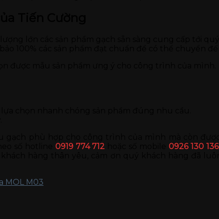
của Tiến Cường
ố lượng lớn các sản phẩm gạch sẵn sàng cung cấp tới q
 bảo 100% các sản phẩm đạt chuẩn để có thể chuyển đế
họn được mẫu sản phẩm ưng ý cho công trình của mình.
ng lựa chọn nhanh chóng sản phẩm đúng nhu cầu.
.
 gạch phù hợp cho công trình của mình mà còn được t
heo số hotline
0919 774 712
hoặc số mobile
0926 130 136
khách hàng thân yêu, cảm ơn quý khách hàng đã luôn
ra MOL M03