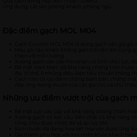
Quy cách đóng hộp: 8v / 1 hộp / 1,08m2
Ứng dụng: Lát sàn phòng khách, phòng ngủ
Đặc điểm gạch MOL M04
Gạch Eurotile MOL M04 là dòng gạch vân giả gỗ, 
Màu gỗ nâu khiến không gian trở nên ấm cúng gần
thiện với môi trường.
Xương gạch cao cấp Porcelain có tính chịu lực, độ
Bề mặt men Matt với khả năng chống trơn trượt 
đại. Vì thế, ở những điều kiện tiêu chuẩn thông 
Gạch còn có ưu điểm chống bám bẩn, chống mài m
đáp ứng mong muốn của các gia chủ và chủ thầu
Những ưu điểm vượt trội của gạch m
Bề mặt cực cao cấp với khả năng chống thấm hoà
Xương gạch có kết cấu bền chặt có khả năng ch
rỗng, chịu được nhiệt độ và áp lực lớn.
Kích thước đa dạng, hoạ tiết hoa văn được ứng dụ
Giá thành phù hợp với mọi phân khúc khách hàng