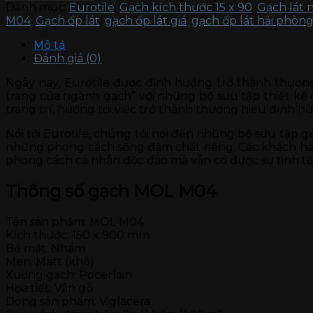
Danh mục:
Eurotile
,
Gạch kích thước 15 x 90
,
Gạch lát 
M04
,
Gạch ốp lát
,
gạch ốp lát giá
,
gạch ốp lát hải phòn
Mô tả
Đánh giá (0)
Ngày nay, Eurotile được định hướng trở thành thươn
trang của ngành gạch” với những bộ sưu tập thiết kế 
trang trí, hướng tới việc trở thành thương hiệu định h
Nói tới Eurotile, chúng tôi nói đến những bộ sưu tập g
những phong cách sống đậm chất riêng. Các khách hàng
phong cách cá nhân độc đáo mà vẫn có được sự tinh tế
Thông số gạch MOL M04
Tên sản phẩm: MOL M04
Kích thước: 150 x 900 mm
Bề mặt: Nhám
Men: Matt (khô)
Xương gạch: Pocerlain
Họa tiết: Vân gỗ
Dòng sản phẩm: Viglacera