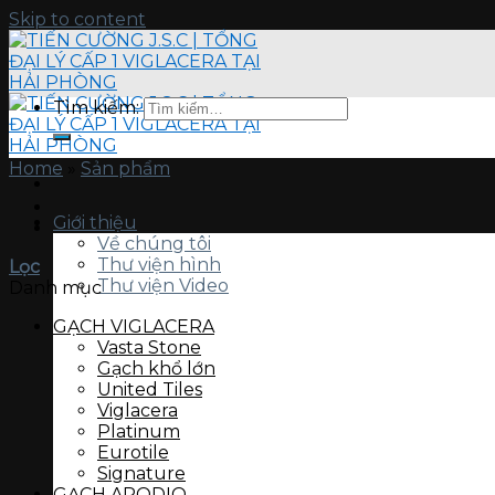
Skip to content
Tìm kiếm:
Home
»
Sản phẩm
Giới thiệu
Về chúng tôi
Thư viện hình
Lọc
Thư viện Video
Danh mục
GẠCH VIGLACERA
Vasta Stone
Gạch khổ lớn
United Tiles
Viglacera
Platinum
Eurotile
Signature
GẠCH APODIO