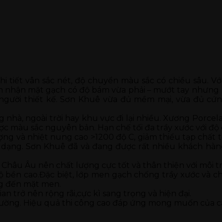
i tiết vân sắc nét, độ chuyển màu sắc có chiều sâu. Vớ
ảm nhận mặt gạch có độ bám vừa phải – mướt tay nhưng k
 người thiết kế. Sơn Khuê vừa đủ mềm mại, vừa đủ cứn
 nhà, ngoài trời hay khu vực đi lại nhiều. Xương Porce
c màu sắc nguyên bản. Hạn chế tối đa trầy xước với độ
ng và nhiệt nung cao >1200 độ C, giảm thiểu tạp chất t
dạng. Sơn Khuê đã và đang được rất nhiều khách hàng
Châu Âu nên chất lượng cực tốt và thân thiện với môi t
ộ bền cao.Đặc biệt, lớp men gạch chống trầy xước và ch
ng đến mặt men.
n trở nên rộng rãi,cực kì sang trọng và hiện đại.
tường. Hiệu quả thi công cao đáp ứng mong muốn của cá