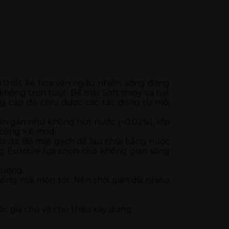
i thiết kế hoa văn ngẫu nhiên, sống động
hông trơn tuột. Bề mặt Soft shiny và hạt
g cáp để chịu được các tác động từ môi
lain gần như không hút nước (~0,02%), lớp
 cứng > 6 mod.
ối đa. Bề mặt gạch dễ lau chùi bằng nước
 Eurotile lựa chọn cho không gian sống
rường.
ống mài mòn tốt. Nên thời gian dài nhiều
c gia chủ và chủ thầu xây dựng.