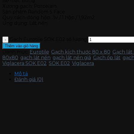
Bề mặt: Bóng
Xương gạch: Porcelain
Sản phẩm Random 5 Face
Quy cách đóng hộp: 3v / 1 hộp / 1,92m2
Ứng dụng: Lát nền
Gạch Eurotile SOK E02 số lượng
Thêm vào giỏ hàng
Danh mục:
Eurotile
,
Gạch kích thước 80 x 80
,
Gạch lát
80x80
,
gạch lát nền
,
gạch lát nền giá
,
Gạch ốp lát
,
gạch
Viglacera SOK E02
,
SOK E02
,
Viglacera
Mô tả
Đánh giá (0)