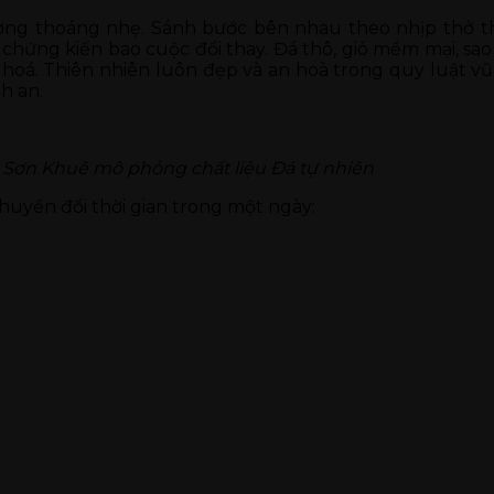
sương thoáng nhẹ. Sánh bước bên nhau theo nhịp thở t
i, chứng kiến bao cuộc đổi thay. Đá thô, gió mềm mại, s
hoá. Thiên nhiên luôn đẹp và an hoà trong quy luật v
h an.
Sơn Khuê mô phỏng chất liệu Đá tự nhiên
uyển đổi thời gian trong một ngày: