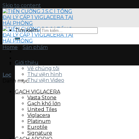
Skip to content
Tìm kiếm:
Home
»
Sản phẩm
Giới thiệu
Về chúng tôi
Thư viện hình
Lọc
Thư viện Video
Danh mục
GẠCH VIGLACERA
Vasta Stone
Gạch khổ lớn
United Tiles
Viglacera
Platinum
Eurotile
Signature
GẠCH APODIO