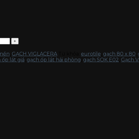
 nền
,
GẠCH VIGLACERA
Từ khóa:
eurotile
,
gạch 80 x 80
,
 ốp lát giá
,
gạch ốp lát hải phòng
,
gạch SOK E02
,
Gạch V