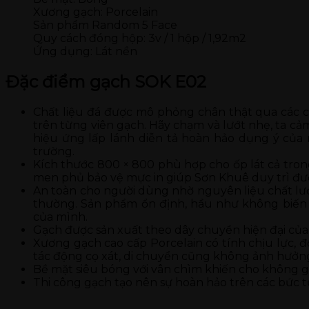
Xương gạch: Porcelain
Sản phẩm Random 5 Face
Quy cách đóng hộp: 3v / 1 hộp / 1,92m2
Ứng dụng: Lát nền
Đặc điểm gạch SOK E02
Chất liệu đá được mô phỏng chân thật qua các ch
trên từng viên gạch. Hãy chạm và lướt nhẹ, ta c
hiệu ứng lấp lánh diễn tả hoàn hảo dụng ý của
trường.
Kích thước 800 × 800 phù hợp cho ốp lát cả trong
men phủ bảo vệ mực in giúp Sơn Khuê duy trì đượ
An toàn cho người dùng nhờ nguyên liệu chất lượ
thường. Sản phẩm ổn định, hầu như không biến 
của mình.
Gạch được sản xuất theo dây chuyền hiện đại của 
Xương gạch cao cấp Porcelain có tính chịu lực, đ
tác động cọ xát, di chuyển cũng không ảnh hưở
Bề mặt siêu bóng với vân chìm khiến cho không gia
Thi công gạch tạo nên sự hoàn hảo trên các bức 