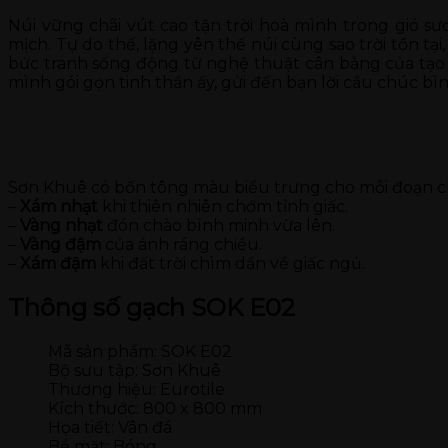
Núi vững chãi vút cao tận trời hoà mình trong gió 
mịch. Tự do thế, lặng yên thế núi cùng sao trời tồn tạ
bức tranh sống động từ nghệ thuật cân bằng của tạo 
mình gói gọn tinh thần ấy, gửi đến bạn lời cầu chúc bìn
Sơn Khuê có bốn tông màu biểu trưng cho mỗi đoạn ch
–
Xám nhạt
khi thiên nhiên chớm tỉnh giấc.
–
Vàng nhạt
đón chào bình minh vừa lên.
–
Vàng đậm
của ánh ráng chiều.
–
Xám đậm
khi đất trời chìm dần về giấc ngủ.
Thông số gạch SOK E02
Mã sản phẩm: SOK E02
Bộ sưu tập: Sơn Khuê
Thương hiệu: Eurotile
Kích thước: 800 x 800 mm
Họa tiết: Vân đá
Bề mặt: Bóng