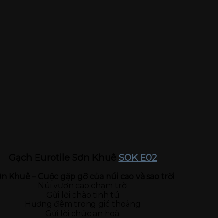
Gạch Eurotile Sơn Khuê
SOK E02
n Khuê – Cuộc gặp gỡ của núi cao và sao trời
Núi vươn cao chạm trời
Gửi lời chào tinh tú
Hương đêm trong gió thoảng
Gửi lời chúc an hoà.