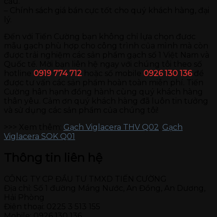
cầu.
– Chính sách giá bán cực tốt cho quý khách hàng, đại
lý.
Đến với Tiến Cường bạn không chỉ lựa chọn đươc
mẫu gạch phù hợp cho công trình của mình mà còn
được trải nghiệm các sản phẩm gạch số 1 Việt Nam và
Quốc tế. Mời bạn liên hệ ngay với chúng tôi theo số
hotline
0919 774 712
hoặc số mobile
0926 130 136
để
được tư vấn các sản phẩm hoàn toàn miễn phí. Tiến
Cường hân hạnh đồng hành cùng quý khách hàng
thân yêu. Cảm ơn quý khách hàng đã luôn tin tưởng
và sử dụng các sản phẩm của chúng tôi!
>>> Xem thêm:
Gạch Viglacera THV Q02
,
Gạch
Viglacera SOK Q01
Thông tin liên hệ
CÔNG TY CP ĐẦU TƯ TMXD TIẾN CƯỜNG
Địa chỉ: Số 1 đường Máng Nước, An Đồng, An Dương,
Hải Phòng
Điện thoại: 0225 3 513 155
Mobile: 0926 130 136