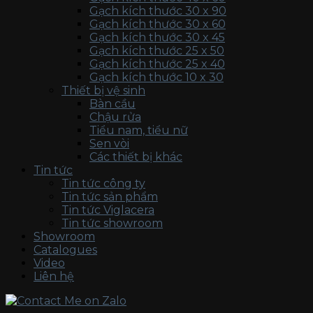
Gạch kích thước 30 x 90
Gạch kích thước 30 x 60
Gạch kích thước 30 x 45
Gạch kích thước 25 x 50
Gạch kích thước 25 x 40
Gạch kích thước 10 x 30
Thiết bị vệ sinh
Bàn cầu
Chậu rửa
Tiểu nam, tiểu nữ
Sen vòi
Các thiết bị khác
Tin tức
Tin tức công ty
Tin tức sản phẩm
Tin tức Viglacera
Tin tức showroom
Showroom
Catalogues
Video
Liên hệ