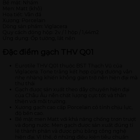
Bề mặt: Nhám
Men: Matt (khô)
Hoạ tiết: Vân đá
Xương: Porcelain
Dòng sản phẩm: Viglacera
Quy cách đóng hộp: 2v / 1 hộp / 1,44m2
Ứng dụng: Ốp tường, lát nền
Đặc điểm gạch THV Q01
Eurotile THV Q01 thuộc BST Thạch Vũ của
Viglacera. Tone trắng kết hợp cùng đường vân
nhẹ nhàng khiến không gian trở nên hiện đại mà
thư thái
Gạch được sản xuất theo dây chuyền hiện đại
của Châu Âu nên chất lượng cực tốt và thân
thiện với môi trường.
Xương gạch cao cấp Porcelain có tính chịu lực,
độ bền cao.
Bề mặt men Matt với khả năng chống trơn trượt
và đọng nước. Men gạch được sản xuất đúng tỉ
lệ thành phần và được phủ bằng công nghệ
hiện đại. Vì thế, ở những điều kiện tiêu chuẩn