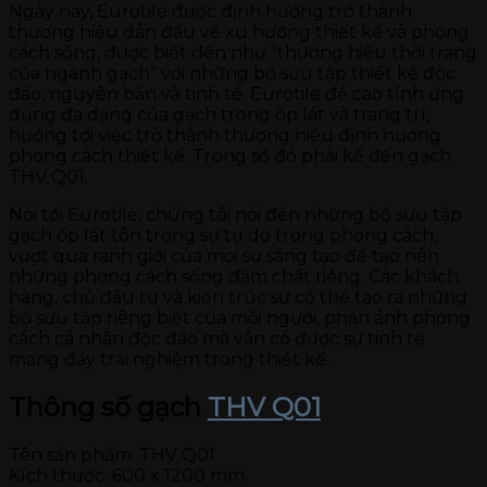
Ngày nay, Eurotile được định hướng trở thành
thương hiệu dẫn đầu về xu hướng thiết kế và phong
cách sống, được biết đến như “thương hiệu thời trang
của ngành gạch” với những bộ sưu tập thiết kế độc
đáo, nguyên bản và tinh tế. Eurotile đề cao tính ứng
dụng đa dạng của gạch trong ốp lát và trang trí,
hướng tới việc trở thành thương hiệu định hướng
phong cách thiết kế. Trong số đó phải kể đến gạch
THV Q01.
Nói tới Eurotile, chúng tôi nói đến những bộ sưu tập
gạch ốp lát tôn trọng sự tự do trong phong cách,
vượt qua ranh giới của mọi sự sáng tạo để tạo nên
những phong cách sống đậm chất riêng. Các khách
hàng, chủ đầu tư và kiến trúc sư có thể tạo ra những
bộ sưu tập riêng biệt của mỗi người, phản ánh phong
cách cá nhân độc đáo mà vẫn có được sự tinh tế
mang đầy trải nghiệm trong thiết kế.
Thông số gạch
THV Q01
Tên sản phẩm: THV Q01
Kích thước: 600 x 1200 mm