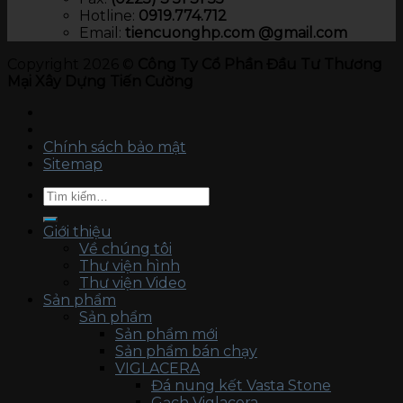
Hotline:
0919.774.712​
Email:
tiencuonghp.com @gmail.com
Copyright 2026 ©
Công Ty Cổ Phần Đầu Tư Thương
Mại Xây Dựng Tiến Cường
Chính sách bảo mật
Sitemap
Tìm
kiếm:
Giới thiệu
Về chúng tôi
Thư viện hình
Thư viện Video
Sản phẩm
Sản phẩm
Sản phẩm mới
Sản phẩm bán chạy
VIGLACERA
Đá nung kết Vasta Stone
Gạch Viglacera