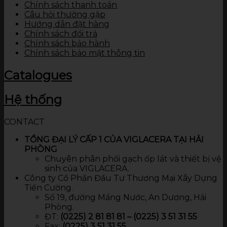
Chính sách thanh toán
Câu hỏi thường gặp
Hướng dẫn đặt hàng
Chính sách đổi trả
Chính sách bảo hành
Chính sách bảo mật thông tin
Catalogues
Hệ thống
CONTACT
TỔNG ĐẠI LÝ CẤP 1 CỦA VIGLACERA TẠI HẢI
PHÒNG
Chuyên phân phối gạch ốp lát và thiết bị vệ
sinh của VIGLACERA.
Công ty Cổ Phần Đầu Tư Thương Mại Xây Dựng
Tiến Cường.
Số 19, đường Máng Nước, An Dương, Hải
Phòng.
ĐT:
(0225) 2 81 81 81 – (0225) 3 51 31 55
Fax:
(0225) 3 51 31 55