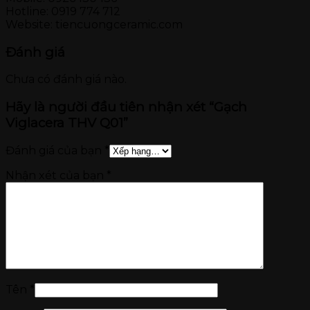
Hotline: 0919 774 712
Website: tiencuongceramic.com
Đánh giá
Chưa có đánh giá nào.
Hãy là người đầu tiên nhận xét “Gạch
Viglacera THV Q01”
Đánh giá của bạn
*
Nhận xét của bạn
*
Tên
*