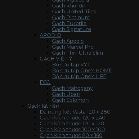
Gạch khổ lớn
Gạch United Tiles
Gạch Platinum
Gạch Eurotile
Gạch Signature
APODIO
Gạch Apodio
Gạch Marvel Pro
Gạch Thin Ultra Slim
GẠCH VIỆT Ý
Bộ sưu tập VY1
Bộ sưu tập One’s HOME
Bộ sưu tập One’s LIFE
ECO
Gạch Mahogany
Gạch Ubari
Gạch Solomon
Gạch lát nền
Đá nung kết Vasta 120 x 280
Gạch kích thước 120 x 240
Gạch kích thước 120 x 120
Gạch kích thước 100 x 100
Gạch kích thước 80 x 160