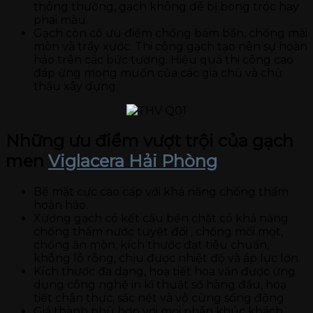
thông thường, gạch không dễ bị bong tróc hay
phai màu.
Gạch còn có ưu điểm chống bám bẩn, chống mài
mòn và trầy xước. Thi công gạch tạo nên sự hoàn
hảo trên các bức tường. Hiệu quả thi công cao
đáp ứng mong muốn của các gia chủ và chủ
thầu xây dựng.
Những ưu điểm vượt trội của gạch
men
Viglacera Hải Phòng
Bề mặt cực cao cấp với khả năng chống thấm
hoàn hảo.
Xương gạch có kết cấu bền chặt có khả năng
chống thấm nước tuyệt đối , chống mối mọt,
chống ăn mòn, kích thước đạt tiêu chuẩn,
không lỗ rỗng, chịu được nhiệt độ và áp lực lớn.
Kích thước đa dạng, hoạ tiết hoa văn được ứng
dụng công nghệ in kĩ thuật số hàng đầu, hoạ
tiết chân thực, sắc nét và vô cùng sống động
Giá thành phù hợp với mọi phân khúc khách