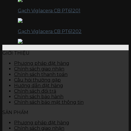
Gạch Viglacera CB PT61201
Gạch Viglacera CB PT61202
GIỚI THIỆU
Phương pháp đặt hàng
Chính sách giao nhận
Chính sách thanh toán
Câu hỏi thường gặp
Hướng dẫn đặt hàng
Chính sách đổi trả
Chính sách bảo hành
Chính sách bảo mật thông tin
SẢN PHẨM
Phương pháp đặt hàng
Chính sách giao nhận