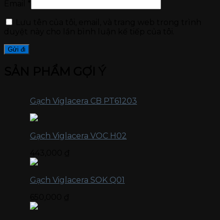
Email
*
Lưu tên của tôi, email, và trang web trong trình
duyệt này cho lần bình luận kế tiếp của tôi.
SẢN PHẨM GỢI Ý
Gạch Viglacera CB PT61203
Gạch Viglacera VOC H02
443,000
₫
Gạch Viglacera SOK Q01
650,000
₫