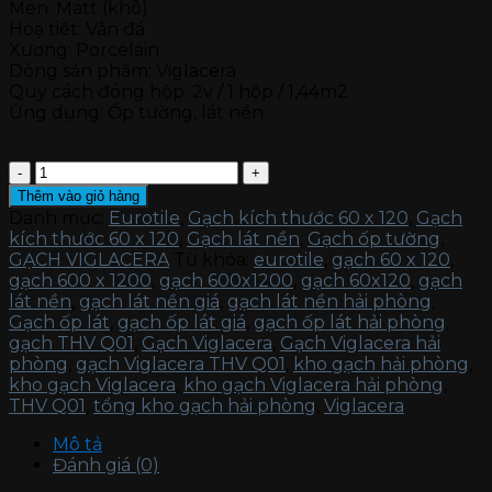
Men: Matt (khô)
Hoạ tiết: Vân đá
Xương: Porcelain
Dòng sản phẩm: Viglacera
Quy cách đóng hộp: 2v / 1 hộp / 1,44m2
Ứng dụng: Ốp tường, lát nền
Gạch
Viglacera
Thêm vào giỏ hàng
THV
Danh mục:
Eurotile
,
Gạch kích thước 60 x 120
,
Gạch
Q01
kích thước 60 x 120
,
Gạch lát nền
,
Gạch ốp tường
,
số
GẠCH VIGLACERA
Từ khóa:
eurotile
,
gạch 60 x 120
,
lượng
gạch 600 x 1200
,
gạch 600x1200
,
gạch 60x120
,
gạch
lát nền
,
gạch lát nền giá
,
gạch lát nền hải phòng
,
Gạch ốp lát
,
gạch ốp lát giá
,
gạch ốp lát hải phòng
,
gạch THV Q01
,
Gạch Viglacera
,
Gạch Viglacera hải
phòng
,
gạch Viglacera THV Q01
,
kho gạch hải phòng
,
kho gạch Viglacera
,
kho gạch Viglacera hải phòng
,
THV Q01
,
tổng kho gạch hải phòng
,
Viglacera
Mô tả
Đánh giá (0)