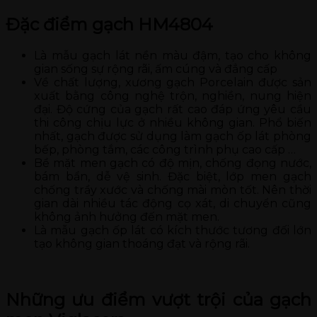
Đặc điểm gạch HM4804
Là mẫu gạch lát nền màu đậm, tạo cho không
gian sống sự rộng rãi, ấm cúng và đẳng cấp
Về chất lượng, xương gạch Porcelain được sản
xuất bằng công nghệ trộn, nghiền, nung hiện
đại. Độ cứng của gạch rất cao đáp ứng yêu cầu
thi công chịu lực ở nhiều không gian. Phổ biến
nhất, gạch được sử dụng làm gạch ốp lát phòng
bếp, phòng tắm, các công trình phụ cao cấp …
Bề mặt men gạch có độ mịn, chống đọng nước,
bám bẩn, dễ vệ sinh. Đặc biệt, lớp men gạch
chống trầy xước và chống mài mòn tốt. Nên thời
gian dài nhiều tác động cọ xát, di chuyển cũng
không ảnh hưởng đến mặt men.
Là mẫu gạch ốp lát có kích thước tương đối lớn
tạo không gian thoáng đạt và rộng rãi.
Những ưu điểm vượt trội của gạch