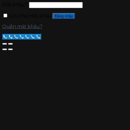
Mật khẩu
*
Ghi nhớ mật khẩu
Đăng nhập
Quên mật khẩu?
Call Now Button