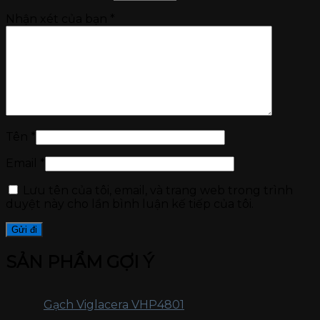
Nhận xét của bạn
*
Tên
*
Email
*
Lưu tên của tôi, email, và trang web trong trình
duyệt này cho lần bình luận kế tiếp của tôi.
SẢN PHẨM GỢI Ý
Gạch Viglacera VHP4801