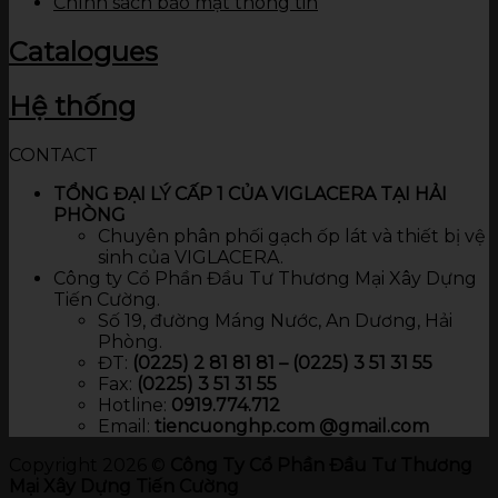
Chính sách bảo mật thông tin
Catalogues
Hệ thống
CONTACT
TỔNG ĐẠI LÝ CẤP 1 CỦA VIGLACERA TẠI HẢI
PHÒNG
Chuyên phân phối gạch ốp lát và thiết bị vệ
sinh của VIGLACERA.
Công ty Cổ Phần Đầu Tư Thương Mại Xây Dựng
Tiến Cường.
Số 19, đường Máng Nước, An Dương, Hải
Phòng.
ĐT:
(0225) 2 81 81 81 – (0225) 3 51 31 55
Fax:
(0225) 3 51 31 55
Hotline:
0919.774.712​
Email:
tiencuonghp.com @gmail.com
Copyright 2026 ©
Công Ty Cổ Phần Đầu Tư Thương
Mại Xây Dựng Tiến Cường