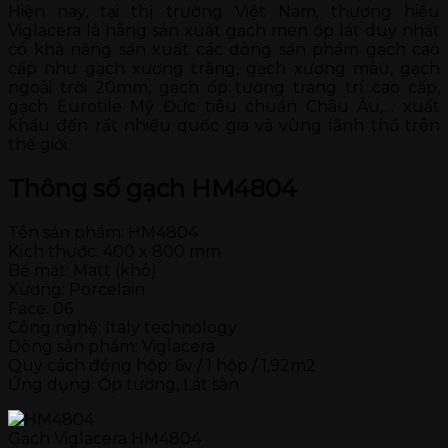
Hiện nay, tại thị trường Việt Nam, thương hiệu
Viglacera là hãng sản xuất gạch men ốp lát duy nhất
có khả năng sản xuất các dòng sản phẩm gạch cao
cấp như gạch xương trắng, gạch xương màu, gạch
ngoài trời 20mm, gạch ốp tường trang trí cao cấp,
gạch Eurotile Mỹ Đức tiêu chuẩn Châu Âu,… xuất
khẩu đến rất nhiều quốc gia và vùng lãnh thổ trên
thế giới.
Thông số gạch HM4804
Tên sản phẩm: HM4804
Kích thước: 400 x 800 mm
Bề mặt: Matt (khô)
Xương: Porcelain
Face: 06
Công nghệ: Italy technology
Dòng sản phẩm: Viglacera
Quy cách đóng hộp: 6v / 1 hộp / 1,92m2
Ứng dụng: Ốp tường, Lát sàn
Gạch Viglacera HM4804