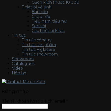
Gạch kích thước 10 x 30
Thiết bị vệ sinh
Bàn cầu
Chậu rửa
Tiểu nam, tiểu nữ
Sen vòi
Các thiết bị khác
Tin tức
Tin tức công ty
Tin tức sản phẩm
Tin tức Viglacera
Tin tức showroom
Showroom
Catalogues
Video
Liên hệ
Đăng nhập
Tên tài khoản hoặc địa chỉ email
*