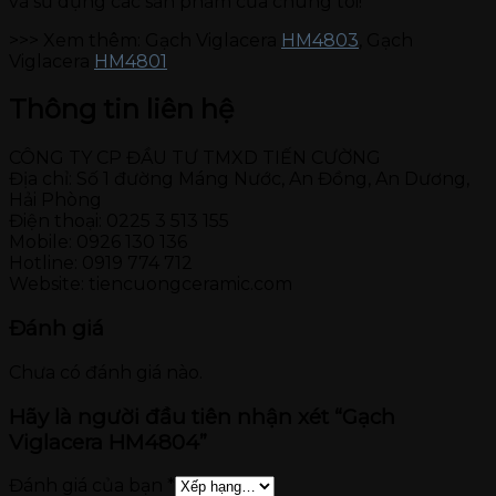
và sử dụng các sản phẩm của chúng tôi!
>>> Xem thêm: Gạch Viglacera
HM4803
, Gạch
Viglacera
HM4801
Thông tin liên hệ
CÔNG TY CP ĐẦU TƯ TMXD TIẾN CƯỜNG
Địa chỉ: Số 1 đường Máng Nước, An Đồng, An Dương,
Hải Phòng
Điện thoại: 0225 3 513 155
Mobile: 0926 130 136
Hotline: 0919 774 712
Website: tiencuongceramic.com
Đánh giá
Chưa có đánh giá nào.
Hãy là người đầu tiên nhận xét “Gạch
Viglacera HM4804”
Đánh giá của bạn
*