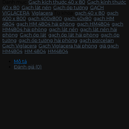
Danh mục:
Gạch kích thước 40 x 80
,
Gạch kính thước
40 x 80
,
Gạch lát nền
,
Gạch ốp tường
,
GẠCH
VIGLACERA
,
Viglacera
Từ khóa:
gạch 40 x 80
,
gạch
400 x 800
,
gạch 400x800
,
gạch 40x80
,
gạch HM
4804
,
gạch HM 4804 hải phòng
,
gạch HM4804
,
gạch
HM4804 hải phòng
,
gạch lát nền
,
gạch lát nền hải
phòng
,
Gạch ốp lát
,
gạch ốp lát hải phòng
,
gạch ốp
tường
,
gạch ốp tường hải phòng
,
gạch porcelain
,
Gạch Viglacera
,
Gạch Viglacera hải phòng
,
giá gạch
HM4804
,
HM 4804
,
HM4804
Mô tả
Đánh giá (0)