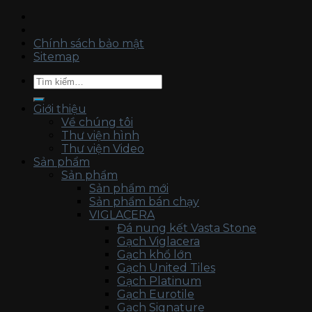
Chính sách bảo mật
Sitemap
Tìm
kiếm:
Giới thiệu
Về chúng tôi
Thư viện hình
Thư viện Video
Sản phẩm
Sản phẩm
Sản phẩm mới
Sản phẩm bán chạy
VIGLACERA
Đá nung kết Vasta Stone
Gạch Viglacera
Gạch khổ lớn
Gạch United Tiles
Gạch Platinum
Gạch Eurotile
Gạch Signature