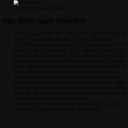
Gạch Viglacera HM4803
Đặc điểm gạch HM4803
Là mẫu gạch lát nền màu nhạt, tạo cho không
gian sống sự rộng rãi, ấm cúng và đẳng cấp
Về chất lượng, xương gạch Porcelain được sản
xuất bằng công nghệ trộn, nghiền, nung hiện
đại. Độ cứng của gạch rất cao đáp ứng yêu cầu
thi công chịu lực ở nhiều không gian. Phổ biến
nhất, gạch được sử dụng làm gạch ốp lát phòng
bếp, phòng tắm, các công trình phụ cao cấp …
Bề mặt men gạch có độ mịn, chống đọng nước,
bám bẩn, dễ vệ sinh. Đặc biệt, lớp men gạch
chống trầy xước và chống mài mòn tốt. Nên thời
gian dài nhiều tác động cọ xát, di chuyển cũng
không ảnh hưởng đến mặt men.
Là mẫu gạch ốp lát có kích thước tương đối lớn
tạo không gian thoáng đạt và rộng rãi.