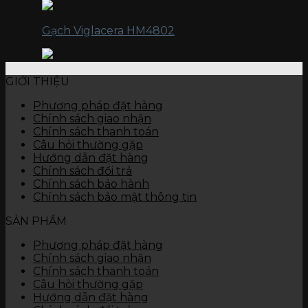
Gạch Viglacera HM4802
GIỚI THIỆU
Phương pháp đặt hàng
Chính sách giao nhận
Chính sách thanh toán
Câu hỏi thường gặp
Hướng dẫn đặt hàng
Chính sách đổi trả
Chính sách bảo hành
Chính sách bảo mật thông tin
SẢN PHẨM
Phương pháp đặt hàng
Chính sách giao nhận
Chính sách thanh toán
Câu hỏi thường gặp
Hướng dẫn đặt hàng