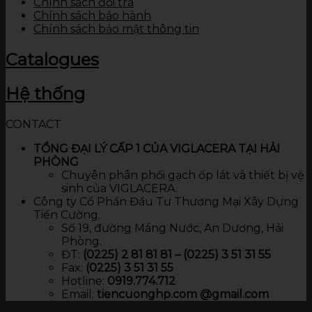
Chính sách đổi trả
Chính sách bảo hành
Chính sách bảo mật thông tin
Catalogues
Hệ thống
CONTACT
TỔNG ĐẠI LÝ CẤP 1 CỦA VIGLACERA TẠI HẢI
PHÒNG
Chuyên phân phối gạch ốp lát và thiết bị vệ
sinh của VIGLACERA.
Công ty Cổ Phần Đầu Tư Thương Mại Xây Dựng
Tiến Cường.
Số 19, đường Máng Nước, An Dương, Hải
Phòng.
ĐT:
(0225) 2 81 81 81 – (0225) 3 51 31 55
Fax:
(0225) 3 51 31 55
Hotline:
0919.774.712​
Email:
tiencuonghp.com @gmail.com