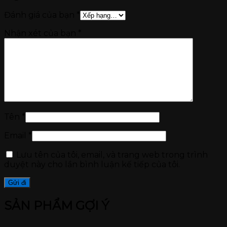
Đánh giá của bạn
*
Nhận xét của bạn
*
Tên
*
Email
*
Lưu tên của tôi, email, và trang web trong trình
duyệt này cho lần bình luận kế tiếp của tôi.
SẢN PHẨM GỢI Ý