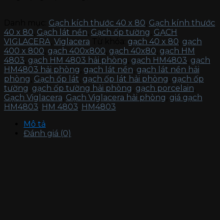
Danh mục:
Gạch kích thước 40 x 80
,
Gạch kính thước
40 x 80
,
Gạch lát nền
,
Gạch ốp tường
,
GẠCH
VIGLACERA
,
Viglacera
Từ khóa:
gạch 40 x 80
,
gạch
400 x 800
,
gạch 400x800
,
gạch 40x80
,
gạch HM
4803
,
gạch HM 4803 hải phòng
,
gạch HM4803
,
gạch
HM4803 hải phòng
,
gạch lát nền
,
gạch lát nền hải
phòng
,
Gạch ốp lát
,
gạch ốp lát hải phòng
,
gạch ốp
tường
,
gạch ốp tường hải phòng
,
gạch porcelain
,
Gạch Viglacera
,
Gạch Viglacera hải phòng
,
giá gạch
HM4803
,
HM 4803
,
HM4803
Mô tả
Đánh giá (0)