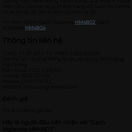
Cường hân hạnh đồng hành cùng quý khách hàng
thân yêu, cảm ơn quý khách hàng đã luôn tin tưởng
và sử dụng các sản phẩm của chúng tôi!
>>> Xem thêm: Gạch Viglacera
HM4802
, Gạch
Viglacera
HM4804
Thông tin liên hệ
CÔNG TY CP ĐẦU TƯ TMXD TIẾN CƯỜNG
Địa chỉ: Số 1 đường Máng Nước, An Đồng, An Dương,
Hải Phòng
Điện thoại: 0225 3 513 155
Mobile: 0926 130 136
Hotline: 0919 774 712
Website: tiencuongceramic.com
Đánh giá
Chưa có đánh giá nào.
Hãy là người đầu tiên nhận xét “Gạch
Viglacera HM4803”