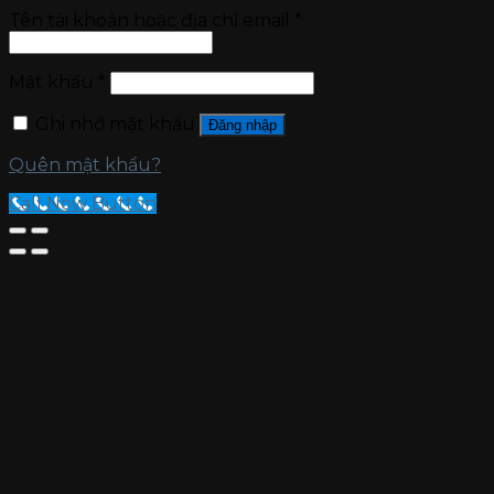
Tên tài khoản hoặc địa chỉ email
*
Mật khẩu
*
Ghi nhớ mật khẩu
Đăng nhập
Quên mật khẩu?
Call Now Button