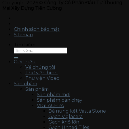
Copyright 2026 ©
Công Ty Cổ Phần Đầu Tư Thương
Mại Xây Dựng Tiến Cường
Chính sách bảo mật
Sitemap
Tìm kiếm:
Giới thiệu
Về chúng tôi
Thư viện hình
Thư viện Video
Sản phẩm
Sản phẩm
Sản phẩm mới
Sản phẩm bán chạy
VIGLACERA
Đá nung kết Vasta Stone
Gạch Viglacera
Gạch khổ lớn
Gạch United Tiles