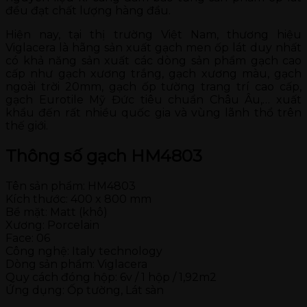
đều đạt chất lượng hàng đầu.
Hiện nay, tại thị trường Việt Nam, thương hiệu
Viglacera là hãng sản xuất gạch men ốp lát duy nhất
có khả năng sản xuất các dòng sản phẩm gạch cao
cấp như gạch xương trắng, gạch xương màu, gạch
ngoài trời 20mm, gạch ốp tường trang trí cao cấp,
gạch Eurotile Mỹ Đức tiêu chuẩn Châu Âu,… xuất
khẩu đến rất nhiều quốc gia và vùng lãnh thổ trên
thế giới.
Thông số gạch HM4803
Tên sản phẩm: HM4803
Kích thước: 400 x 800 mm
Bề mặt: Matt (khô)
Xương: Porcelain
Face: 06
Công nghệ: Italy technology
Dòng sản phẩm: Viglacera
Quy cách đóng hộp: 6v / 1 hộp / 1,92m2
Ứng dụng: Ốp tường, Lát sàn