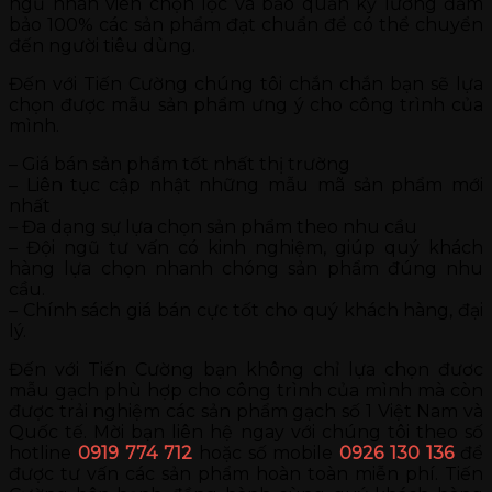
ngũ nhân viên chọn lọc và bảo quản kỹ lưỡng đảm
bảo 100% các sản phẩm đạt chuẩn để có thể chuyển
đến người tiêu dùng.
Đến với Tiến Cường chúng tôi chắn chắn bạn sẽ lựa
chọn được mẫu sản phẩm ưng ý cho công trình của
mình.
– Giá bán sản phẩm tốt nhất thị trường
– Liên tục cập nhật những mẫu mã sản phẩm mới
nhất
– Đa dạng sự lựa chọn sản phẩm theo nhu cầu
– Đội ngũ tư vấn có kinh nghiệm, giúp quý khách
hàng lựa chọn nhanh chóng sản phẩm đúng nhu
cầu.
– Chính sách giá bán cực tốt cho quý khách hàng, đại
lý.
Đến với Tiến Cường bạn không chỉ lựa chọn đươc
mẫu gạch phù hợp cho công trình của mình mà còn
được trải nghiệm các sản phẩm gạch số 1 Việt Nam và
Quốc tế. Mời bạn liên hệ ngay với chúng tôi theo số
hotline
0919 774 712
hoặc số mobile
0926 130 136
để
được tư vấn các sản phẩm hoàn toàn miễn phí. Tiến