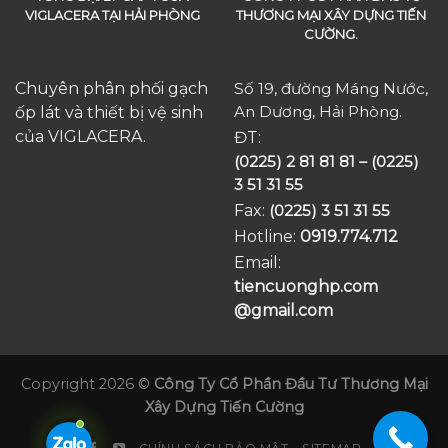
VIGLACERA TẠI HẢI PHÒNG
THƯƠNG MẠI XÂY DỰNG TIẾN
CƯỜNG.
Chuyên phân phối gạch
Số 19, đường Máng Nước,
An Dương, Hải Phòng.
ốp lát và thiết bị vệ sinh
của VIGLACERA.
ĐT:
(0225) 2 81 81 81 – (0225)
3 51 31 55
Fax:
(0225) 3 51 31 55
Hotline:
0919.774.712​
Email:
tiencuonghp.com
@gmail.com
Copyright 2026 ©
Công Ty Cổ Phần Đầu Tư Thương Mại
Xây Dựng Tiến Cường