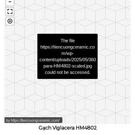
The file
https://tiencuongceramic.co
m/wp-
content/uploads/2025/05/360
para-HM4802-scaled.jpg
could not be accessed.
by
https://tiencuongceramic.com/
Gạch Viglacera HM4802