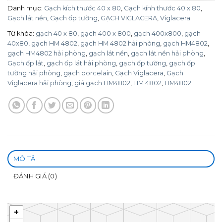
Danh mục:
Gạch kích thước 40 x 80
,
Gạch kính thước 40 x 80
,
Gạch lát nền
,
Gạch ốp tường
,
GẠCH VIGLACERA
,
Viglacera
Từ khóa:
gạch 40 x 80
,
gạch 400 x 800
,
gạch 400x800
,
gạch
40x80
,
gạch HM 4802
,
gạch HM 4802 hải phòng
,
gạch HM4802
,
gạch HM4802 hải phòng
,
gạch lát nền
,
gạch lát nền hải phòng
,
Gạch ốp lát
,
gạch ốp lát hải phòng
,
gạch ốp tường
,
gạch ốp
tường hải phòng
,
gạch porcelain
,
Gạch Viglacera
,
Gạch
Viglacera hải phòng
,
giá gạch HM4802
,
HM 4802
,
HM4802
MÔ TẢ
ĐÁNH GIÁ (0)