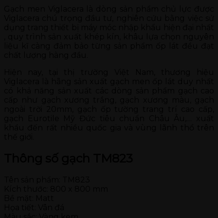
Gạch men Viglacera là dòng sản phẩm chủ lực được
Viglacera chú trọng đầu tư, nghiên cứu bằng việc sử
dụng trang thiết bị máy móc nhập khẩu hiện đại nhất
, quy trình sản xuất khép kín, khâu lựa chọn nguyên
liệu kĩ càng đảm bảo từng sản phẩm ốp lát đều đạt
chất lượng hàng đầu.
Hiện nay, tại thị trường Việt Nam, thương hiệu
Viglacera là hãng sản xuất gạch men ốp lát duy nhất
có khả năng sản xuất các dòng sản phẩm gạch cao
cấp như gạch xương trắng, gạch xương màu, gạch
ngoài trời 20mm, gạch ốp tường trang trí cao cấp,
gạch Eurotile Mỹ Đức tiêu chuẩn Châu Âu,… xuất
khẩu đến rất nhiều quốc gia và vùng lãnh thổ trên
thế giới.
Thông số gạch TM823
Tên sản phẩm: TM823
Kích thước: 800 x 800 mm
Bề mặt: Matt
Họa tiết: Vân đá
Màu sắc: Vàng kem