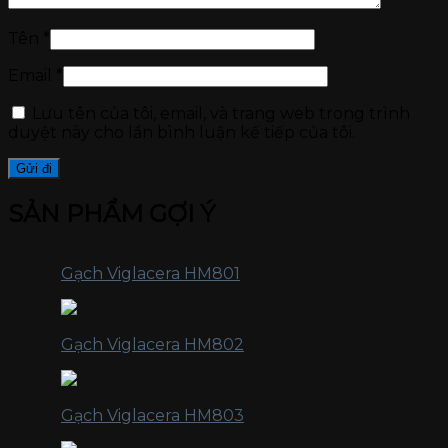
Tên
*
Email
*
Lưu tên của tôi, email, và trang web trong trình
duyệt này cho lần bình luận kế tiếp của tôi.
SẢN PHẨM GỢI Ý
Gạch Viglacera HM801
Gạch Viglacera HM802
Gạch Viglacera HM803