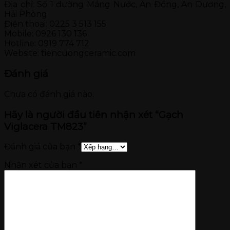
Địa chỉ: Số 1 đường Máng Nước, An Đồng, An Dương,
Hải Phòng
Điện thoại: 0225 3 513 155
Mobile: 0926 130 136
Hotline: 0919 774 712
Website: tiencuongceramic.com
Đánh giá
Chưa có đánh giá nào.
Hãy là người đầu tiên nhận xét “Gạch
Viglacera TM823”
Đánh giá của bạn
*
Nhận xét của bạn
*