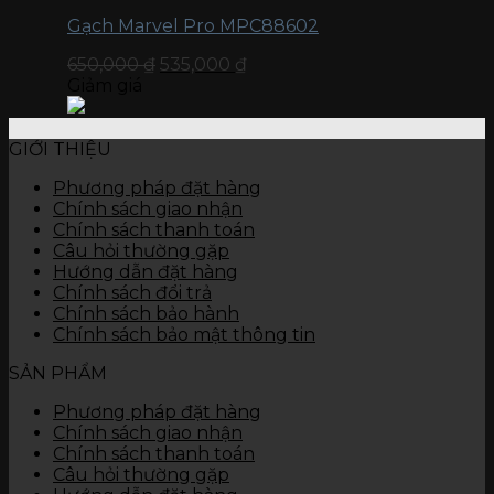
Gạch Marvel Pro MPC88602
650,000
₫
535,000
₫
Giảm giá
GIỚI THIỆU
Phương pháp đặt hàng
Chính sách giao nhận
Chính sách thanh toán
Câu hỏi thường gặp
Hướng dẫn đặt hàng
Chính sách đổi trả
Chính sách bảo hành
Chính sách bảo mật thông tin
SẢN PHẨM
Phương pháp đặt hàng
Chính sách giao nhận
Chính sách thanh toán
Câu hỏi thường gặp