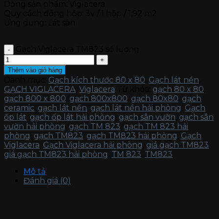
Dòng sản phẩm: Viglacera
Quy cách đóng hộp: 3v / 1 hộp / 1,92 m2
Ứng dụng: Lát sàn
Gạch Viglacera TM823 số lượng
Thêm vào giỏ hàng
Danh mục:
Gạch kích thước 80 x 80
,
Gạch lát nền
,
GẠCH VIGLACERA
,
Viglacera
Từ khóa:
gạch 80 x 80
,
gạch 800 x 800
,
gạch 800x800
,
gạch 80x80
,
gạch
ceramic
,
gạch lát nền
,
gạch lát nền hải phòng
,
Gạch
ốp lát
,
gạch ốp lát hải phòng
,
gạch sân vườn
,
gạch sân
vườn hải phòng
,
gạch TM 823
,
gạch TM 823 hải
phòng
,
gạch TM823
,
gạch TM823 hải phòng
,
Gạch
Viglacera
,
Gạch Viglacera hải phòng
,
giá gạch TM823
,
giá gạch TM823 hải phòng
,
TM 823
,
TM823
Mô tả
Đánh giá (0)