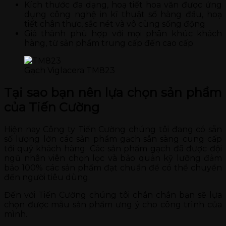
Kích thước đa dạng, hoạ tiết hoa văn được ứng
dụng công nghệ in kĩ thuật số hàng đầu, hoạ
tiết chân thực, sắc nét và vô cùng sống động
Giá thành phù hợp với mọi phân khúc khách
hàng, từ sản phẩm trung cấp đến cao cấp
Gạch Viglacera TM823
Tại sao bạn nên lựa chọn sản phẩm
của Tiến Cường
Hiện nay Công ty Tiến Cường chúng tôi đang có sẵn
số lượng lớn các sản phẩm gạch sẵn sàng cung cấp
tới quý khách hàng. Các sản phẩm gạch đã được đội
ngũ nhân viên chọn lọc và bảo quản kỹ lưỡng đảm
bảo 100% các sản phẩm đạt chuẩn để có thể chuyển
đến người tiêu dùng.
Đến với Tiến Cường chúng tôi chắn chắn bạn sẽ lựa
chọn được mẫu sản phẩm ưng ý cho công trình của
mình.