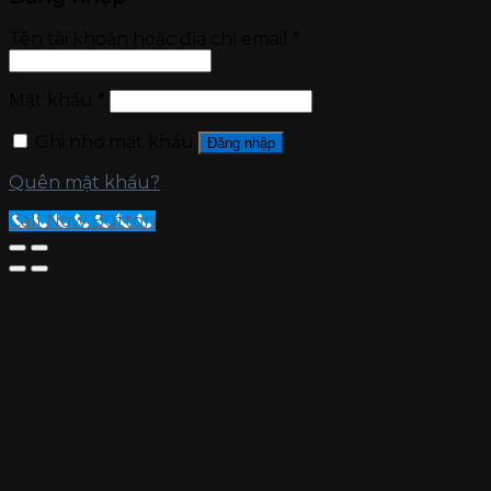
Tên tài khoản hoặc địa chỉ email
*
Mật khẩu
*
Ghi nhớ mật khẩu
Đăng nhập
Quên mật khẩu?
Call Now Button