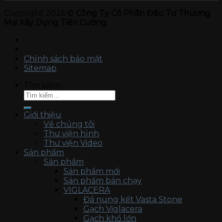
Copyright 2026 ©
Công Ty Cổ Phần Đầu Tư Thương
Mại Xây Dựng Tiến Cường
Chính sách bảo mật
Sitemap
Tìm kiếm:
Giới thiệu
Về chúng tôi
Thư viện hình
Thư viện Video
Sản phẩm
Sản phẩm
Sản phẩm mới
Sản phẩm bán chạy
VIGLACERA
Đá nung kết Vasta Stone
Gạch Viglacera
Gạch khổ lớn