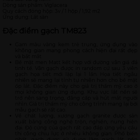
Dòng sản phẩm: Viglacera
Quy cách đóng hộp: 3v / 1 hộp / 1,92 m2
Ứng dụng: Lát sàn
Đặc điểm gạch TM823
Gam màu vàng kem trẻ trung, ứng dụng vào
không gian mang phong cách hiện đại rất đẹp
và bắt mắt
Bề mặt men Matt kết hợp với đường vân giả đá
tinh tế. Vân gạch được in random cứ sau 3 viên
gạch họa tiết mới lặp lại 1 lần. Họa tiết ngẫu
nhiên sẽ mang lại tính tự nhiên hơn cho bề mặt
ốp lát. Đặc điểm này cho giá trị thẩm mỹ cao ở
mọi không gian ứng dụng. Khu vực lát nền sẽ
trở nên sang trọng, đẳng cấp và hút mắt người
nhìn. Giá trị thẩm mỹ cho công trình mang lại bởi
mẫu gạch sẽ rất cao.
Về chất lượng, xương gạch granite được sản
xuất bằng công nghệ trộn, nghiền, nung hiện
đại. Độ cứng của gạch rất cao đáp ứng yêu cầu
thi công chịu lực ở nhiều không gian. Phổ biến
nhất, gạch được sử dụng làm gạch lát nền