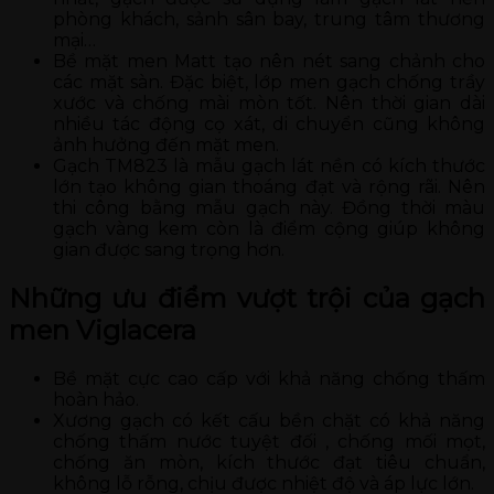
phòng khách, sảnh sân bay, trung tâm thương
mại…
Bề mặt men Matt tạo nên nét sang chảnh cho
các mặt sàn. Đặc biệt, lớp men gạch chống trầy
xước và chống mài mòn tốt. Nên thời gian dài
nhiều tác động cọ xát, di chuyển cũng không
ảnh hưởng đến mặt men.
Gạch TM823 là mẫu gạch lát nền có kích thước
lớn tạo không gian thoáng đạt và rộng rãi. Nên
thi công bằng mẫu gạch này. Đồng thời màu
gạch vàng kem còn là điểm cộng giúp không
gian được sang trọng hơn.
Những ưu điểm vượt trội của gạch
men Viglacera
Bề mặt cực cao cấp với khả năng chống thấm
hoàn hảo.
Xương gạch có kết cấu bền chặt có khả năng
chống thấm nước tuyệt đối , chống mối mọt,
chống ăn mòn, kích thước đạt tiêu chuẩn,
không lỗ rỗng, chịu được nhiệt độ và áp lực lớn.