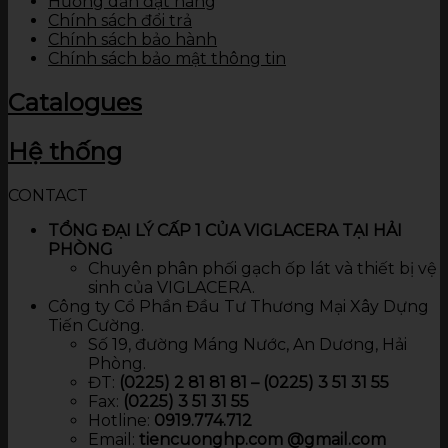
Hướng dẫn đặt hàng
Chính sách đổi trả
Chính sách bảo hành
Chính sách bảo mật thông tin
Catalogues
Hệ thống
CONTACT
TỔNG ĐẠI LÝ CẤP 1 CỦA VIGLACERA TẠI HẢI
PHÒNG
Chuyên phân phối gạch ốp lát và thiết bị vệ
sinh của VIGLACERA.
Công ty Cổ Phần Đầu Tư Thương Mại Xây Dựng
Tiến Cường.
Số 19, đường Máng Nước, An Dương, Hải
Phòng.
ĐT:
(0225) 2 81 81 81 – (0225) 3 51 31 55
Fax:
(0225) 3 51 31 55
Hotline:
0919.774.712​
Email:
tiencuonghp.com @gmail.com