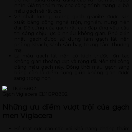
nhìn. Giá trị thẩm mỹ cho công trình mang lại bởi
mẫu gạch sẽ rất cao.
Về chất lượng, xương gạch granite được sản
xuất bằng công nghệ trộn, nghiền, nung hiện
đại. Độ cứng của gạch rất cao đáp ứng yêu cầu
thi công chịu lực ở nhiều không gian. Phổ biến
nhất, gạch được sử dụng làm gạch lát nền
phòng khách, sảnh sân bay, trung tâm thương
mại…
Là mẫu gạch lát nền có kích thước lớn tạo
không gian thoáng đạt và rộng rãi. Nên thi công
bằng mẫu gạch này. Đồng thời màu gạch sáng
bóng còn là điểm cộng giúp không gian được
sang trọng hơn.
Gạch Viglacera CL11GP8802
Những ưu điểm vượt trội của gạch
men Viglacera
Bề mặt cực cao cấp với khả năng chống thấm