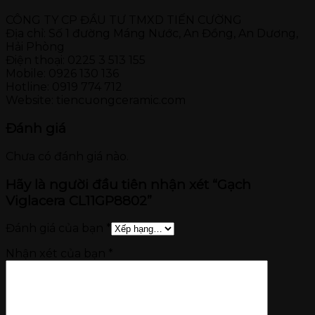
CÔNG TY CP ĐẦU TƯ TMXD TIẾN CƯỜNG
Địa chỉ: Số 1 đường Máng Nước, An Đồng, An Dương,
Hải Phòng
Điện thoại: 0225 3 513 155
Mobile: 0926 130 136
Hotline: 0919 774 712
Website: tiencuongceramic.com
Đánh giá
Chưa có đánh giá nào.
Hãy là người đầu tiên nhận xét “Gạch
Viglacera CL11GP8802”
Đánh giá của bạn
*
Nhận xét của bạn
*