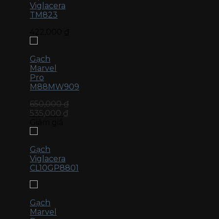
Viglacera
TM823
422,000
₫
Gạch
Marvel
Pro
M88MW909
650,000
₫
535,000
₫
Giảm giá
Gạch
Viglacera
CL10GP8801
Gạch
Marvel