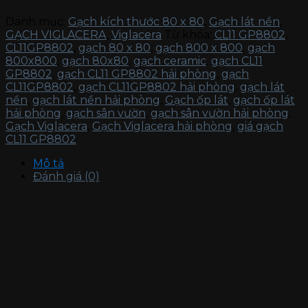
Danh mục:
Gạch kích thước 80 x 80
,
Gạch lát nền
,
GẠCH VIGLACERA
,
Viglacera
Từ khóa:
CL11 GP8802
,
CL11GP8802
,
gạch 80 x 80
,
gạch 800 x 800
,
gạch
800x800
,
gạch 80x80
,
gạch ceramic
,
gạch CL11
GP8802
,
gạch CL11 GP8802 hải phòng
,
gạch
CL11GP8802
,
gạch CL11GP8802 hải phòng
,
gạch lát
nền
,
gạch lát nền hải phòng
,
Gạch ốp lát
,
gạch ốp lát
hải phòng
,
gạch sân vườn
,
gạch sân vườn hải phòng
,
Gạch Viglacera
,
Gạch Viglacera hải phòng
,
giá gạch
CL11 GP8802
Mô tả
Đánh giá (0)