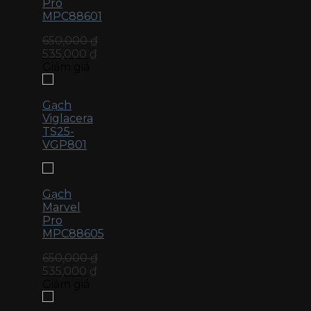
Pro
MPC88601
650,000
₫
535,000
₫
Giảm giá
Gạch
Viglacera
TS25-
VGP801
Gạch
Marvel
Pro
MPC88605
650,000
₫
535,000
₫
Giảm giá