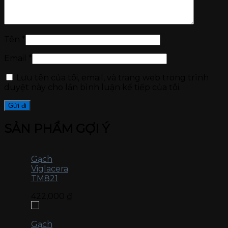
Tên
*
Email
*
Lưu tên của tôi, email, và trang web trong trình
duyệt này cho lần bình luận kế tiếp của tôi.
SẢN PHẨM GỢI Ý
Gạch
Viglacera
TM821
422,000
₫
Gạch