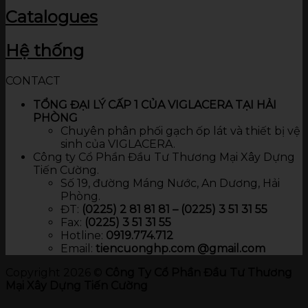
Catalogues
Hệ thống
CONTACT
TỔNG ĐẠI LÝ CẤP 1 CỦA VIGLACERA TẠI HẢI
PHÒNG
Chuyên phân phối gạch ốp lát và thiết bị vệ
sinh của VIGLACERA.
Công ty Cổ Phần Đầu Tư Thương Mại Xây Dựng
Tiến Cường.
Số 19, đường Máng Nước, An Dương, Hải
Phòng.
ĐT:
(0225) 2 81 81 81 – (0225) 3 51 31 55
Fax:
(0225) 3 51 31 55
Hotline:
0919.774.712​
Email:
tiencuonghp.com @gmail.com
Copyright 2026 ©
Công Ty Cổ Phần Đầu Tư Thương
Mại Xây Dựng Tiến Cường