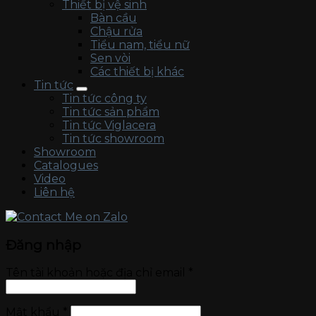
Thiết bị vệ sinh
Bàn cầu
Chậu rửa
Tiểu nam, tiểu nữ
Sen vòi
Các thiết bị khác
Tin tức
Tin tức công ty
Tin tức sản phẩm
Tin tức Viglacera
Tin tức showroom
Showroom
Catalogues
Video
Liên hệ
Đăng nhập
Tên tài khoản hoặc địa chỉ email
*
Mật khẩu
*