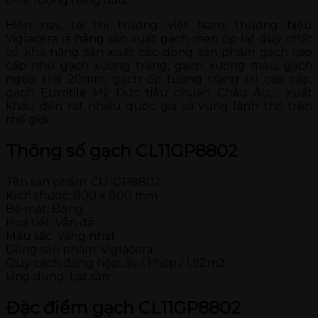
chất lượng hàng đầu.
Hiện nay, tại thị trường Việt Nam, thương hiệu
Viglacera là hãng sản xuất gạch men ốp lát duy nhất
có khả năng sản xuất các dòng sản phẩm gạch cao
cấp như gạch xương trắng, gạch xương màu, gạch
ngoài trời 20mm, gạch ốp tường trang trí cao cấp,
gạch Eurotile Mỹ Đức tiêu chuẩn Châu Âu,… xuất
khẩu đến rất nhiều quốc gia và vùng lãnh thổ trên
thế giới.
Thông số gạch CL11GP8802
Tên sản phẩm: CL11GP8802
Kích thước: 800 x 800 mm
Bề mặt: Bóng
Họa tiết: Vân đá
Màu sắc: Vàng nhạt
Dòng sản phẩm: Viglacera
Quy cách đóng hộp: 3v / 1 hộp / 1,92m2
Ứng dụng: Lát sàn
Đặc điểm gạch CL11GP8802