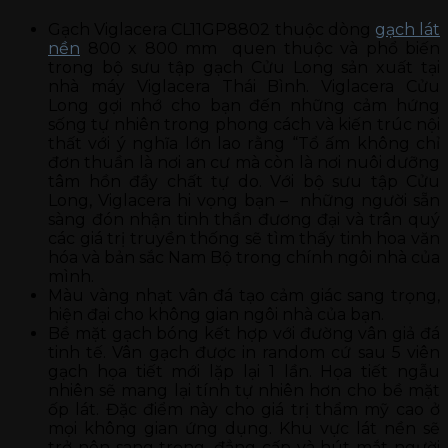
Gạch Viglacera CL11GP8802 thuộc dòng
gạch lát
nền
800 x 800 mm quen thuộc và phổ biến
trong bộ sưu tập gạch Cửu Long sản xuất tại
nhà máy Viglacera Thái Bình. Viglacera Cửu
Long
gợi nhớ cho bạn đến những cảm hứng
sống tự nhiên trong phong cách và kiến trúc nội
thất với ý nghĩa lớn lao rằng “Tổ ấm không chỉ
đơn thuần là nơi an cư mà còn là nơi nuôi dưỡng
tâm hồn đầy chất tự do. Với bộ sưu tập Cửu
Long, Viglacera hi vọng bạn – những người sẵn
sàng đón nhận tinh thần đương đại và trân quý
các giá trị truyền thống sẽ tìm thấy tinh hoa văn
hóa và bản sắc Nam Bộ trong chính ngôi nhà của
mình.
Màu vàng nhạt vân đá tạo cảm giác sang trọng,
hiện đại cho không gian ngôi nhà của bạn.
Bề mặt gạch bóng kết hợp với đường vân giả đá
tinh tế. Vân gạch được in random cứ sau 5 viên
gạch họa tiết mới lặp lại 1 lần. Họa tiết ngẫu
nhiên sẽ mang lại tính tự nhiên hơn cho bề mặt
ốp lát. Đặc điểm này cho giá trị thẩm mỹ cao ở
mọi không gian ứng dụng. Khu vực lát nền sẽ
trở nên sang trọng, đẳng cấp và hút mắt người