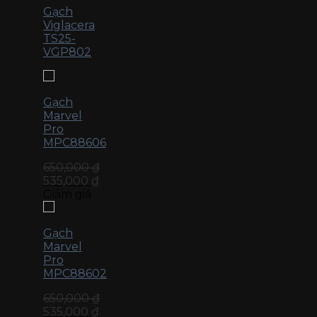
Gạch
Viglacera
TS25-
VGP802
Gạch
Marvel
Pro
MPC88606
650,000
₫
535,000
₫
Giảm giá
Gạch
Marvel
Pro
MPC88602
650,000
₫
535,000
₫