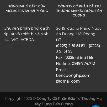
TỔNG ĐẠI LÝ CẤP 1 CỦA
CÔNG TY CỔ PHẦN ĐẦU TƯ
VIGLACERA TẠI HẢI PHÒNG
THƯƠNG MẠI XÂY DỰNG TIẾN
CƯỜNG.
Chuyên phân phối gạch
Số 19, đường Máng Nước,
An Dương, Hải Phòng.
ốp lát và thiết bị vệ sinh
của VIGLACERA.
ĐT:
(0225) 2 81 81 81 – (0225)
3 51 31 55
Fax:
(0225) 3 51 31 55
Hotline:
0919.774.712​
Email:
tiencuonghp.com
@gmail.com
Copyright 2026 ©
Công Ty Cổ Phần Đầu Tư Thương Mại
Xây Dựng Tiến Cường