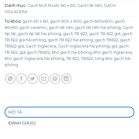
Danh mục:
Gạch kích thước 60 x 60
,
Gạch lát nền
,
GẠCH
VIGLACERA
Từ khóa:
gạch 60 x 60
,
gạch 600 x 600
,
gạch 600x600
,
gạch
60x60
,
gạch ceramic
,
gạch lát nền
,
gạch lát nền hải phòng
,
Gạch
ốp lát
,
gạch ốp lát hải phòng
,
gạch TB 622
,
gạch TB 622 giá
,
gạch
TB 622 giá hải phòng
,
gạch TB 622 hải phòng
,
gạch TB622
,
gạch
TB622 giá
,
Gạch Viglacera
,
Gạch Viglacera hải phòng
,
giá gạch
TB 622
,
giá gạch TB622
,
kho gạch hải phòng
,
kho gạch Viglacera
,
kho gạch Viglacera hải phòng
,
TB 622
,
TB622
,
tổng kho gạch hải
phòng
MÔ TẢ
ĐÁNH GIÁ (0)