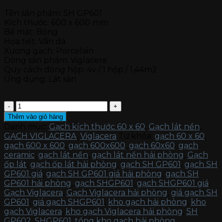
Tên sản phẩm: SH GP601
Kích thước: 600 x 600 mm
Bề mặt: Bóng
Họa tiết: Vân đá
Xương gạch: Porcelain
Dòng sản phẩm: Viglacera
Quy cách đóng hộp: 4v / 1 hộp / 1,44m2
Ứng dụng: Lát sàn
Gạch
Viglacera
Thêm vào giỏ hàng
SH
Danh mục:
Gạch kích thước 60 x 60
,
Gạch lát nền
,
GP601
GẠCH VIGLACERA
,
Viglacera
Từ khóa:
gạch 60 x 60
,
số
gạch 600 x 600
,
gạch 600x600
,
gạch 60x60
,
gạch
lượng
ceramic
,
gạch lát nền
,
gạch lát nền hải phòng
,
Gạch
ốp lát
,
gạch ốp lát hải phòng
,
gạch SH GP601
,
gạch SH
GP601 giá
,
gạch SH GP601 giá hải phòng
,
gạch SH
GP601 hải phòng
,
gạch SHGP601
,
gạch SHGP601 giá
,
Gạch Viglacera
,
Gạch Viglacera hải phòng
,
giá gạch SH
GP601
,
giá gạch SHGP601
,
kho gạch hải phòng
,
kho
gạch Viglacera
,
kho gạch Viglacera hải phòng
,
SH
GP602
,
SHGP601
,
tổng kho gạch hải phòng