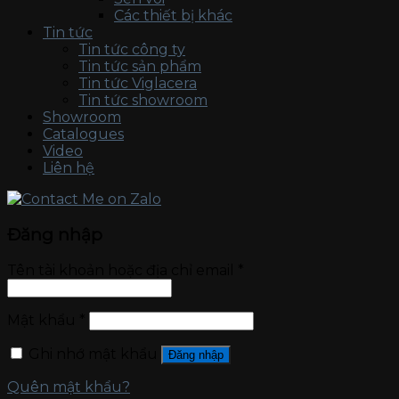
Các thiết bị khác
Tin tức
Tin tức công ty
Tin tức sản phẩm
Tin tức Viglacera
Tin tức showroom
Showroom
Catalogues
Video
Liên hệ
Đăng nhập
Tên tài khoản hoặc địa chỉ email
*
Mật khẩu
*
Ghi nhớ mật khẩu
Đăng nhập
Quên mật khẩu?