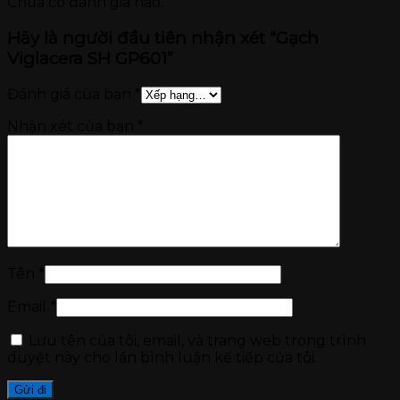
Chưa có đánh giá nào.
Hãy là người đầu tiên nhận xét “Gạch
Viglacera SH GP601”
Đánh giá của bạn
*
Nhận xét của bạn
*
Tên
*
Email
*
Lưu tên của tôi, email, và trang web trong trình
duyệt này cho lần bình luận kế tiếp của tôi.