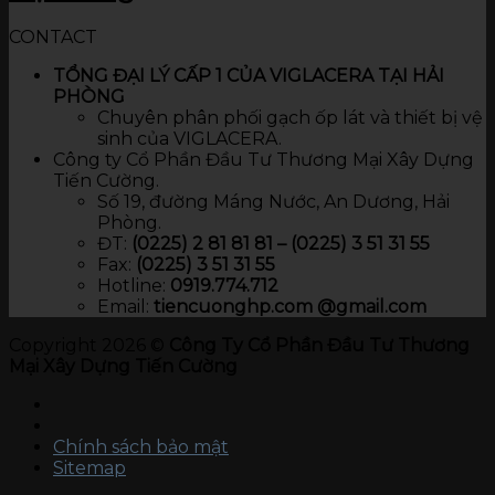
CONTACT
TỔNG ĐẠI LÝ CẤP 1 CỦA VIGLACERA TẠI HẢI
PHÒNG
Chuyên phân phối gạch ốp lát và thiết bị vệ
sinh của VIGLACERA.
Công ty Cổ Phần Đầu Tư Thương Mại Xây Dựng
Tiến Cường.
Số 19, đường Máng Nước, An Dương, Hải
Phòng.
ĐT:
(0225) 2 81 81 81 – (0225) 3 51 31 55
Fax:
(0225) 3 51 31 55
Hotline:
0919.774.712​
Email:
tiencuonghp.com @gmail.com
Copyright 2026 ©
Công Ty Cổ Phần Đầu Tư Thương
Mại Xây Dựng Tiến Cường
Chính sách bảo mật
Sitemap