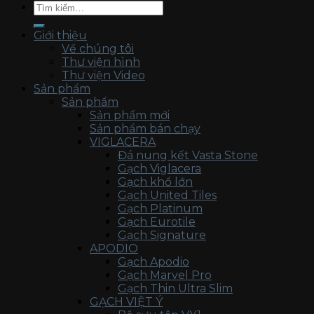
Tìm
kiếm:
Giới thiệu
Về chúng tôi
Thư viện hình
Thư viện Video
Sản phẩm
Sản phẩm
Sản phẩm mới
Sản phẩm bán chạy
VIGLACERA
Đá nung kết Vasta Stone
Gạch Viglacera
Gạch khổ lớn
Gạch United Tiles
Gạch Platinum
Gạch Eurotile
Gạch Signature
APODIO
Gạch Apodio
Gạch Marvel Pro
Gạch Thin Ultra Slim
GẠCH VIỆT Ý