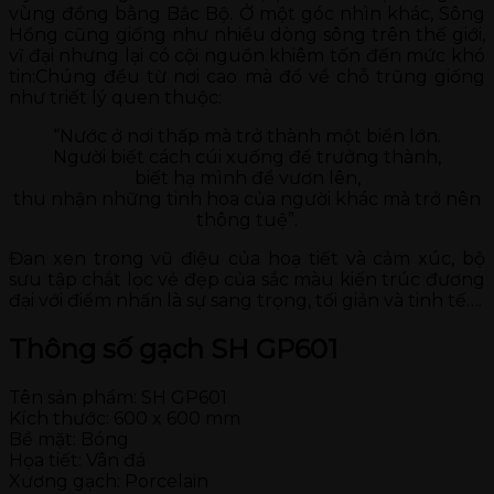
vùng đồng bằng Bắc Bộ. Ở một góc nhìn khác, Sông
Hồng cũng giống như nhiều dòng sông trên thế giới,
vĩ đại nhưng lại có cội nguồn khiêm tốn đến mức khó
tin:Chúng đều từ nơi cao mà đổ về chỗ trũng giống
như triết lý quen thuộc:
“Nước ở nơi thấp mà trở thành một biển lớn.
Người biết cách cúi xuống để trưởng thành,
biết hạ mình để vươn lên,
thu nhận những tinh hoa của người khác mà trở nên
thông tuệ”.
Đan xen trong vũ điệu của hoạ tiết và cảm xúc, bộ
sưu tập chắt lọc vẻ đẹp của sắc màu kiến trúc đương
đại với điểm nhấn là sự sang trọng, tối giản và tinh tế….
Thông số gạch SH GP601
Tên sản phẩm: SH GP601
Kích thước: 600 x 600 mm
Bề mặt: Bóng
Họa tiết: Vân đá
Xương gạch: Porcelain