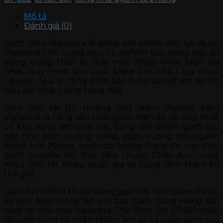
Mô tả
Đánh giá (0)
Gạch men Viglacera là dòng sản phẩm chủ lực được
Viglacera chú trọng đầu tư, nghiên cứu bằng việc sử
dụng trang thiết bị máy móc nhập khẩu hiện đại
nhất, quy trình sản xuất khép kín, khâu lựa chọn
nguyên liệu kĩ càng đảm bảo từng sản phẩm ốp lát
đều đạt chất lượng hàng đầu.
Hiện nay, tại thị trường Việt Nam, thương hiệu
Viglacera là hãng sản xuất gạch men ốp lát duy nhất
có khả năng sản xuất các dòng sản phẩm gạch cao
cấp như gạch xương trắng, gạch xương màu, gạch
ngoài trời 20mm, gạch ốp tường trang trí cao cấp,
gạch Eurotile Mỹ Đức tiêu chuẩn Châu Âu,… xuất
khẩu đến rất nhiều quốc gia và vùng lãnh thổ trên
thế giới.
Gạch SH GP601 thuộc dòng gạch lát nền quen thuộc
và phổ biến trong bộ sưu tập gạch Sông Hồng sản
xuất tại nhà máy Viglacera Thái Bình. SH GP601 được
lấy cảm hứng từ thiên nhiên, lịch sử và cuộc sống của