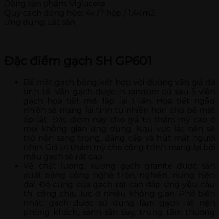
Dòng sản phẩm: Viglacera
Quy cách đóng hộp: 4v / 1 hộp / 1,44m2
Ứng dụng: Lát sàn
Đặc điểm gạch SH GP601
Bề mặt gạch bóng kết hợp với đường vân giả đá
tinh tế. Vân gạch được in random cứ sau 5 viên
gạch họa tiết mới lặp lại 1 lần. Họa tiết ngẫu
nhiên sẽ mang lại tính tự nhiên hơn cho bề mặt
ốp lát. Đặc điểm này cho giá trị thẩm mỹ cao ở
mọi không gian ứng dụng. Khu vực lát nền sẽ
trở nên sang trọng, đẳng cấp và hút mắt người
nhìn. Giá trị thẩm mỹ cho công trình mang lại bởi
mẫu gạch sẽ rất cao.
Về chất lượng, xương gạch granite được sản
xuất bằng công nghệ trộn, nghiền, nung hiện
đại. Độ cứng của gạch rất cao đáp ứng yêu cầu
thi công chịu lực ở nhiều không gian. Phổ biến
nhất, gạch được sử dụng làm gạch lát nền
phòng khách, sảnh sân bay, trung tâm thương