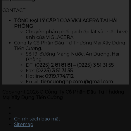
CONTACT
TỔNG ĐẠI LÝ CẤP 1 CỦA VIGLACERA TẠI HẢI
PHÒNG
Chuyên phân phối gạch ốp lát và thiết bị vệ
sinh của VIGLACERA.
Công ty Cổ Phần Đầu Tư Thương Mại Xây Dựng
Tiến Cường.
Số 19, đường Máng Nước, An Dương, Hải
Phòng.
ĐT:
(0225) 2 81 81 81 – (0225) 3 51 31 55
Fax:
(0225) 3 51 31 55
Hotline:
0919.774.712​
Email:
tiencuonghp.com @gmail.com
Copyright 2026 ©
Công Ty Cổ Phần Đầu Tư Thương
Mại Xây Dựng Tiến Cường
Chính sách bảo mật
Sitemap