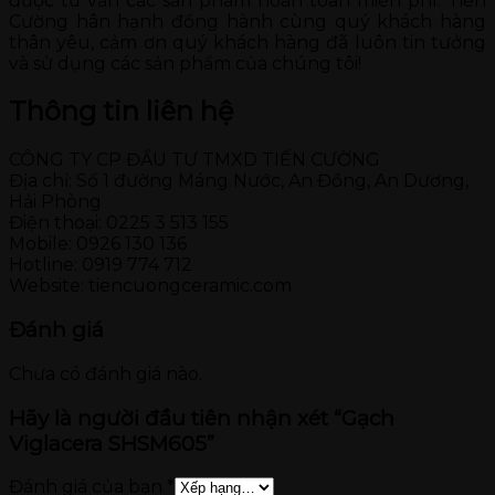
được tư vấn các sản phẩm hoàn toàn miễn phí. Tiến
Cường hân hạnh đồng hành cùng quý khách hàng
thân yêu, cảm ơn quý khách hàng đã luôn tin tưởng
và sử dụng các sản phẩm của chúng tôi!
Thông tin liên hệ
CÔNG TY CP ĐẦU TƯ TMXD TIẾN CƯỜNG
Địa chỉ: Số 1 đường Máng Nước, An Đồng, An Dương,
Hải Phòng
Điện thoại: 0225 3 513 155
Mobile: 0926 130 136
Hotline: 0919 774 712
Website: tiencuongceramic.com
Đánh giá
Chưa có đánh giá nào.
Hãy là người đầu tiên nhận xét “Gạch
Viglacera SHSM605”
Đánh giá của bạn
*