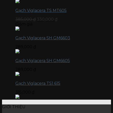
Gạch Viglacera TS MT605
385,000
₫
330,000
₫
Giảm giá
Gạch Viglacera SH GM6603
289,000
₫
Gạch Viglacera SH GM6605
289,000
₫
Gạch Viglacera TS1 615
315,000
₫
GIỚI THIỆU