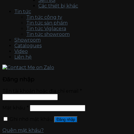
Sen vòi
Các thiết bị khác
Tin tức
Tin tức công ty
Tin tức sản phẩm
Tin tức Viglacera
Tin tức showroom
Showroom
Catalogues
Video
Liên hệ
Đăng nhập
Tên tài khoản hoặc địa chỉ email
*
Mật khẩu
*
Ghi nhớ mật khẩu
Đăng nhập
Quên mật khẩu?