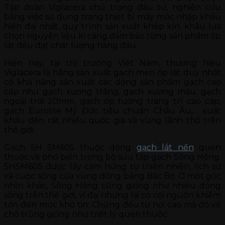
Tập đoàn Viglacera chú trọng đầu tư, nghiên cứu
bằng việc sử dụng trang thiết bị máy móc nhập khẩu
hiện đại nhất, quy trình sản xuất khép kín, khâu lựa
chọn nguyên liệu kĩ càng đảm bảo từng sản phẩm ốp
lát đều đạt chất lượng hàng đầu.
Hiện nay, tại thị trường Việt Nam, thương hiệu
Viglacera là hãng sản xuất gạch men ốp lát duy nhất
có khả năng sản xuất các dòng sản phẩm gạch cao
cấp như gạch xương trắng, gạch xương màu, gạch
ngoài trời 20mm, gạch ốp tường trang trí cao cấp,
gạch Eurotile Mỹ Đức tiêu chuẩn Châu Âu,… xuất
khẩu đến rất nhiều quốc gia và vùng lãnh thổ trên
thế giới.
Gạch SH SM605 thuộc dòng
gạch lát nền
quen
thuộc và phổ biến trong bộ sưu tập gạch Sông Hồng.
SHSM605 được lấy cảm hứng từ thiên nhiên, lịch sử
và cuộc sống của vùng đồng bằng Bắc Bộ. Ở một góc
nhìn khác, Sông Hồng cũng giống như nhiều dòng
sông trên thế giới, vĩ đại nhưng lại có cội nguồn khiêm
tốn đến mức khó tin: Chúng đều từ nơi cao mà đổ về
chỗ trũng giống như triết lý quen thuộc: