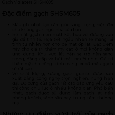
Gạch Viglacera SHSM605
Đặc điểm gạch SHSM605
Màu ghi nhạt tạo cảm giác sang trọng, hiện đại
cho không gian ngôi nhà của bạn.
Bề mặt gạch men matt kết hợp với đường vân
giả đá tinh tế. Họa tiết ngẫu nhiên sẽ mang lại
tính tự nhiên hơn cho bề mặt ốp lát. Đặc điểm
này cho giá trị thẩm mỹ cao ở mọi không gian
ứng dụng. Khu vực lát nền sẽ trở nên sang
trọng, đẳng cấp và hút mắt người nhìn. Giá trị
thẩm mỹ cho công trình mang lại bởi mẫu gạch
sẽ rất cao.
Về chất lượng, xương gạch granite được sản
xuất bằng công nghệ trộn, nghiền, nung hiện
đại. Độ cứng của gạch rất cao đáp ứng yêu cầu
thi công chịu lực ở nhiều không gian. Phổ biến
nhất, gạch được sử dụng làm gạch lát nền
phòng khách, sảnh sân bay, trung tâm thương
mại…
Những ưu điểm vượt trội của gạch