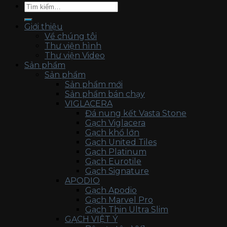
Tìm
kiếm:
Giới thiệu
Về chúng tôi
Thư viện hình
Thư viện Video
Sản phẩm
Sản phẩm
Sản phẩm mới
Sản phẩm bán chạy
VIGLACERA
Đá nung kết Vasta Stone
Gạch Viglacera
Gạch khổ lớn
Gạch United Tiles
Gạch Platinum
Gạch Eurotile
Gạch Signature
APODIO
Gạch Apodio
Gạch Marvel Pro
Gạch Thin Ultra Slim
GẠCH VIỆT Ý