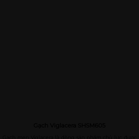
Gạch Viglacera SHSM605
Gạch men Viglacera là dòng sản phẩm chủ lực được