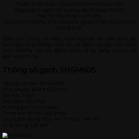
“Nước ở nơi thấp mà trở thành một biển lớn,
Người biết cách cúi xuống để trưởng thành,
Biết hạ mình để vươn lên,
Thu nhận những tinh hoa của người khác mà trở nên
thông tuệ”.
Đan xen trong vũ điệu của hoạ tiết và cảm xúc, bộ
sưu tập Sông Hồng chắt lọc vẻ đẹp của sắc màu kiến
trúc đương đại với điểm nhấn là sự sang trọng, tối
giản và tinh tế….
Thông số gạch SHSM605
Tên sản phẩm: SH SM605
Kích thước: 600 x 600 mm
Bề mặt: Matt
Màu sắc: Ghi nhạt
Xương gạch: Porcelain
Dòng sản phẩm: Viglacera
Quy cách đóng hộp: 4v / 1 hộp / 1,44 m2
Ứng dụng: Lát sàn