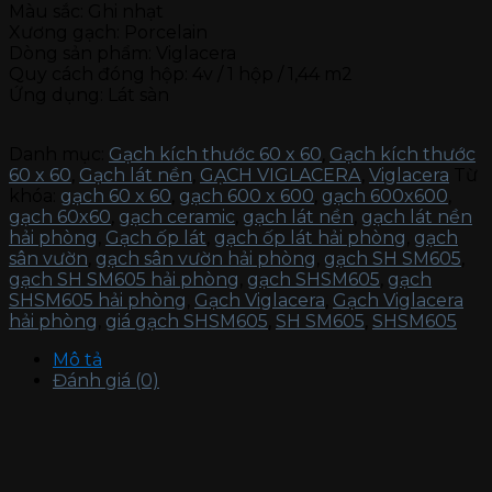
Màu sắc: Ghi nhạt
Xương gạch: Porcelain
Dòng sản phẩm: Viglacera
Quy cách đóng hộp: 4v / 1 hộp / 1,44 m2
Ứng dụng: Lát sàn
Danh mục:
Gạch kích thước 60 x 60
,
Gạch kích thước
60 x 60
,
Gạch lát nền
,
GẠCH VIGLACERA
,
Viglacera
Từ
khóa:
gạch 60 x 60
,
gạch 600 x 600
,
gạch 600x600
,
gạch 60x60
,
gạch ceramic
,
gạch lát nền
,
gạch lát nền
hải phòng
,
Gạch ốp lát
,
gạch ốp lát hải phòng
,
gạch
sân vườn
,
gạch sân vườn hải phòng
,
gạch SH SM605
,
gạch SH SM605 hải phòng
,
gạch SHSM605
,
gạch
SHSM605 hải phòng
,
Gạch Viglacera
,
Gạch Viglacera
hải phòng
,
giá gạch SHSM605
,
SH SM605
,
SHSM605
Mô tả
Đánh giá (0)