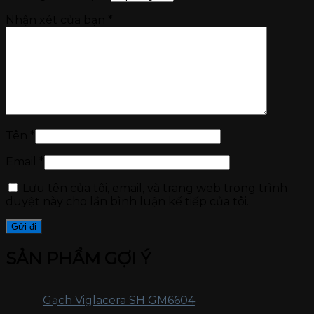
Nhận xét của bạn
*
Tên
*
Email
*
Lưu tên của tôi, email, và trang web trong trình
duyệt này cho lần bình luận kế tiếp của tôi.
SẢN PHẨM GỢI Ý
Gạch Viglacera SH GM6604