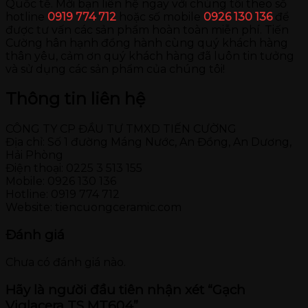
Quốc tế. Mời bạn liên hệ ngay với chúng tôi theo số
hotline
0919 774 712
hoặc số mobile
0926 130 136
để
được tư vấn các sản phẩm hoàn toàn miễn phí. Tiến
Cường hân hạnh đồng hành cùng quý khách hàng
thân yêu, cảm ơn quý khách hàng đã luôn tin tưởng
và sử dụng các sản phẩm của chúng tôi!
Thông tin liên hệ
CÔNG TY CP ĐẦU TƯ TMXD TIẾN CƯỜNG
Địa chỉ: Số 1 đường Máng Nước, An Đồng, An Dương,
Hải Phòng
Điện thoại: 0225 3 513 155
Mobile: 0926 130 136
Hotline: 0919 774 712
Website: tiencuongceramic.com
Đánh giá
Chưa có đánh giá nào.
Hãy là người đầu tiên nhận xét “Gạch
Viglacera TS MT604”