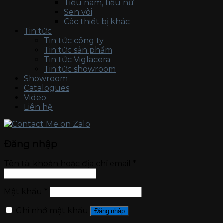
Tiểu nam, tiểu nữ
Sen vòi
Các thiết bị khác
Tin tức
Tin tức công ty
Tin tức sản phẩm
Tin tức Viglacera
Tin tức showroom
Showroom
Catalogues
Video
Liên hệ
Đăng nhập
Tên tài khoản hoặc địa chỉ email
*
Mật khẩu
*
Ghi nhớ mật khẩu
Đăng nhập