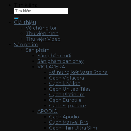
Tìm kiếm:
Giới thiệu
Về chúng tôi
Thư viện hình
Thư viện Video
Sản phẩm
Sản phẩm
Sản phẩm mới
Sản phẩm bán chạy
VIGLACERA
Đá nung kết Vasta Stone
Gạch Viglacera
Gạch khổ lớn
Gạch United Tiles
Gạch Platinum
Gạch Eurotile
Gạch Signature
APODIO
Gạch Apodio
Gạch Marvel Pro
Gạch Thin Ultra Slim