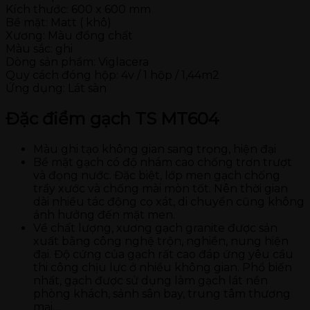
Kích thước: 600 x 600 mm
Bề mặt: Matt ( khô)
Xương: Màu đồng chất
Màu sắc: ghi
Dòng sản phẩm: Viglacera
Quy cách đóng hộp: 4v / 1 hộp / 1,44m2
Ứng dụng: Lát sàn
Đặc điểm gạch TS MT604
Màu ghi tạo không gian sang trọng, hiện đại
Bề mặt gạch có độ nhám cao chống trơn trượt
và đọng nước. Đặc biệt, lớp men gạch chống
trầy xước và chống mài mòn tốt. Nên thời gian
dài nhiều tác động cọ xát, di chuyển cũng không
ảnh hưởng đến mặt men.
Về chất lượng, xương gạch granite được sản
xuất bằng công nghệ trộn, nghiền, nung hiện
đại. Độ cứng của gạch rất cao đáp ứng yêu cầu
thi công chịu lực ở nhiều không gian. Phổ biến
nhất, gạch được sử dụng làm gạch lát nền
phòng khách, sảnh sân bay, trung tâm thương
mại…