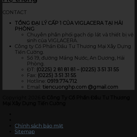
CONTACT
TỔNG ĐẠI LÝ CẤP 1 CỦA VIGLACERA TẠI HẢI
PHÒNG
Chuyên phân phối gạch ốp lát và thiết bị vệ
sinh của VIGLACERA.
Công ty Cổ Phần Đầu Tư Thương Mại Xây Dựng
Tiến Cường.
Số 19, đường Máng Nước, An Dương, Hải
Phòng.
ĐT:
(0225) 2 81 81 81 – (0225) 3 51 31 55
Fax:
(0225) 3 51 31 55
Hotline:
0919.774.712​
Email:
tiencuonghp.com @gmail.com
Copyright 2026 ©
Công Ty Cổ Phần Đầu Tư Thương
Mại Xây Dựng Tiến Cường
Chính sách bảo mật
Sitemap