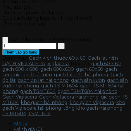
Xương: màu đồng chất
Màu sắc: ghi
Dòng sản phẩm: Viglacera
Quy cách đóng hộp: 4v / 1 hộp / 1,44m2
Ứng dụng: Lát sàn
Gạch Viglacera TS MT604 số lượng
Thêm vào giỏ hàng
Danh mục:
Gạch kích thước 60 x 60
,
Gạch lát nền
,
GẠCH VIGLACERA
,
Viglacera
Từ khóa:
gạch 60 x 60
,
gạch 600 x 600
,
gạch 600x600
,
gạch 60x60
,
gạch
ceramic
,
gạch lát nền
,
gạch lát nền hải phòng
,
Gạch
ốp lát
,
gạch ốp lát hải phòng
,
gạch sân vườn
,
gạch sân
vườn hải phòng
,
gạch TS MT604
,
gạch TS MT604 hải
phòng
,
gạch TSMT604
,
gạch TSMT604 hải phòng
,
Gạch Viglacera
,
Gạch Viglacera hải phòng
,
giá gạch TS
MT604
,
kho gạch hải phòng
,
kho gạch Viglacera
,
kho
gạch Viglacera hải phòng
,
tổng kho gạch hải phòng
,
TS MT604
,
TSMT604
Mô tả
Đánh giá (0)