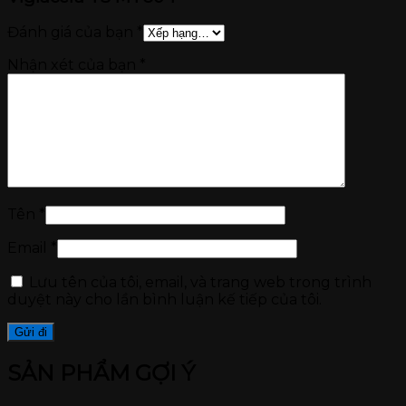
Đánh giá của bạn
*
Nhận xét của bạn
*
Tên
*
Email
*
Lưu tên của tôi, email, và trang web trong trình
duyệt này cho lần bình luận kế tiếp của tôi.
SẢN PHẨM GỢI Ý