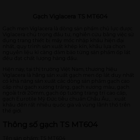
Gạch Viglacera TS MT604
Gạch men Viglacera là dòng sản phẩm chủ lực được
Viglacera chú trọng đầu tư, nghiên cứu bằng việc sử
dụng trang thiết bị máy móc nhập khẩu hiện đại
nhất, quy trình sản xuất khép kín, khâu lựa chọn
nguyên liệu kĩ càng đảm bảo từng sản phẩm ốp lát
đều đạt chất lượng hàng đầu.
Hiện nay, tại thị trường Việt Nam, thương hiệu
Viglacera là hãng sản xuất gạch men ốp lát duy nhất
có khả năng sản xuất các dòng sản phẩm gạch cao
cấp như gạch xương trắng, gạch xương màu, gạch
ngoài trời 20mm, gạch ốp tường trang trí cao cấp,
gạch Eurotile Mỹ Đức tiêu chuẩn Châu Âu,… xuất
khẩu đến rất nhiều quốc gia và vùng lãnh thổ trên
thế giới.
Thông số gạch TS MT604
Tên sản phẩm: TS MT604