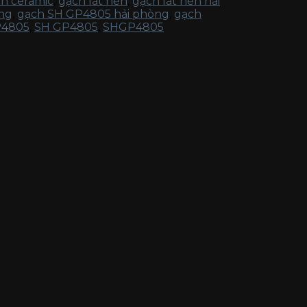
h ceramic
,
gạch lát nền
,
gạch lát nền hải
òng
,
gạch SH GP4805 hải phòng
,
gạch
P4805
,
SH GP4805
,
SHGP4805