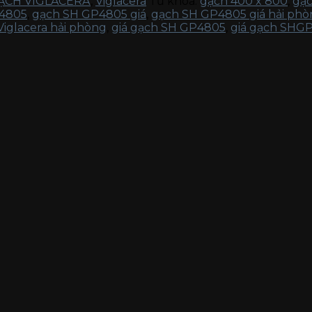
ẠCH VIGLACERA
,
Viglacera
Từ khóa:
gạch 400 x 800
,
gạc
4805
,
gạch SH GP4805 giá
,
gạch SH GP4805 giá hải ph
iglacera hải phòng
,
giá gạch SH GP4805
,
giá gạch SHG