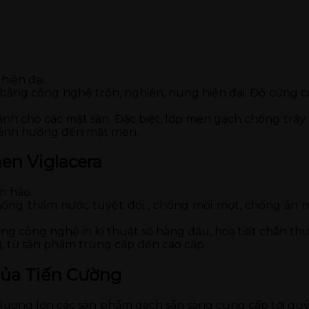
hiện đại.
 bằng công nghệ trộn, nghiền, nung hiện đại. Độ cứng c
nh cho các mặt sàn. Đặc biệt, lớp men gạch chống trầy 
g ảnh hưởng đến mặt men.
en Viglacera
n hảo.
ống thấm nước tuyệt đối , chống mối mọt, chống ăn mò
ng công nghệ in kĩ thuật số hàng đầu, hoạ tiết chân th
, từ sản phẩm trung cấp đến cao cấp
của Tiến Cường
ố lượng lớn các sản phẩm gạch sẵn sàng cung cấp tới q