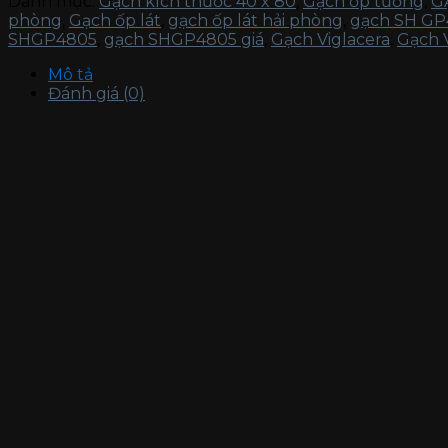
Danh mục:
Gạch kích thước 40 x 80
,
Gạch ốp tường
,
G
phòng
,
Gạch ốp lát
,
gạch ốp lát hải phòng
,
gạch SH GP
SHGP4805
,
gạch SHGP4805 giá
,
Gạch Viglacera
,
Gạch V
Mô tả
Đánh giá (0)