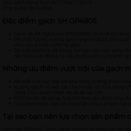
Quy cách đóng hộp: 6v / 1 hộp / 1,92m2
Ứng dụng: Ốp tường
Đặc điểm gạch
SH GP4805
Gạch ốp lát Viglacera SHGP4805 có tone ghi sáng 
Về chất lượng, xương gạch granite được sản xuất
chịu lực ở nhiều không gian.
Bề mặt gạch có độ bóng cao tạo nên nét sang chả
dài nhiều tác động cọ xát, di chuyển cũng khôn
Những ưu điểm vượt trội của gạch m
Bề mặt cực cao cấp với khả năng chống thấm hoà
Xương gạch có kết cấu bền chặt có khả năng ch
rỗng, chịu được nhiệt độ và áp lực lớn.
Kích thước đa dạng, hoạ tiết hoa văn được ứng dụ
Giá thành phù hợp với mọi phân khúc khách hàng
Tại sao bạn nên lựa chọn sản phẩm 
Hiện nay Công ty Tiến Cường chúng tôi đang có sẵn s