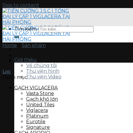
Skip to content
Tìm kiếm:
Home
»
Sản phẩm
Giới thiệu
Về chúng tôi
Thư viện hình
Lọc
Thư viện Video
Danh mục
GẠCH VIGLACERA
Vasta Stone
Gạch khổ lớn
United Tiles
Viglacera
Platinum
Eurotile
Signature
GẠCH APODIO