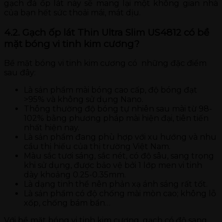
gạch đá ốp lát này sẽ mang lại một không gian nhà
của bạn hết sức thoải mái, mát dịu.
4.2. Gạch ốp lát Thin Ultra Slim US4812 có bề
mặt bóng vi tinh kim cương?
Bề mặt bóng vi tinh kim cương có những đặc điểm
sau đây:
Là sản phẩm mài bóng cao cấp, độ bóng đạt
>95% và không sử dụng Nano.
Thông thường độ bóng tự nhiên sau mài từ 98-
102% bằng phương pháp mài hiện đại, tiên tiến
nhất hiện nay.
Là sản phẩm đang phù hợp với xu hướng và nhu
cầu thị hiếu của thị trường Việt Nam.
Màu sắc tươi sáng, sắc nét, có độ sâu, sang trọng
khi sử dụng, được bảo vệ bởi 1 lớp men vi tinh
dày khoảng 0.25-0.35mm.
Là dạng tinh thể nên phản xạ ánh sáng rất tốt.
Là sản phẩm có độ chống mài mòn cao; không lỗ
xốp, chống bám bẩn…
Với bề mặt bóng vi tinh kim cương, gạch có độ sang