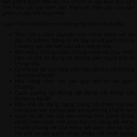
sản phẩm gạch Marvel Pro. Chính vì vậy, bạn đọc cần
tìm hiểu và lựa xem cẩn thận về màu sắc của sản
phẩm trước khi mua nhé!
Gạch Thin Ultra Slim có những đặc điểm dưới đây:
Thin Ultra Slim (Apodio-thin Ultra Slim) với độ
dày chỉ 5,8mm bằng ½ độ dày so với gạch thông
thường tạo nên kết cấu siêu mỏng nhẹ
Bền màu, chống xước, chống nước và chịu nhiệt
nên có thể sử dụng cả không gian ngoài trời và
trong nhà
Có thể ốp lát trực tiếp trên lớp nền cũ mà không
cần phải phá dỡ
Khả năng chịu lực cao gấp đôi so với gạch
thường
Gạch xương sứ mỏng dễ dàng cắt bằng các
dụng cụ ốp lát
Mẫu mã đa dạng, sang trọng có thẩm mỹ cao
mang tới một không gian sống tinh tế, thanh lịch
Gạch ốp lát cao cấp siêu mỏng nhẹ. Gạch là giải
pháp hoàn toàn mới giúp bạn thi công dễ dàng,
nhanh chóng với khả năng tiết kiệm lên tới 50%
chi phí so với gạch nhập khẩu với chất lượng