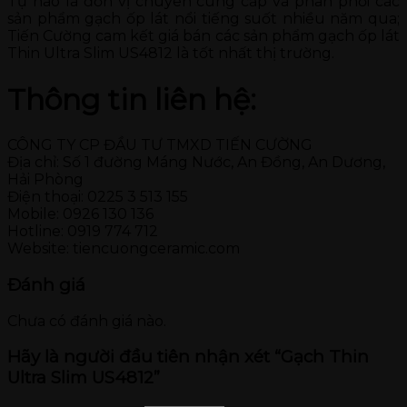
Tự hào là đơn vị chuyên cung cấp và phân phối các
sản phẩm gạch ốp lát nổi tiếng suốt nhiều năm qua;
Tiến Cường cam kết giá bán các sản phẩm gạch ốp lát
Thin Ultra Slim US4812 là tốt nhất thị trường.
Thông tin liên hệ:
CÔNG TY CP ĐẦU TƯ TMXD TIẾN CƯỜNG
Địa chỉ: Số 1 đường Máng Nước, An Đồng, An Dương,
Hải Phòng
Điện thoại: 0225 3 513 155
Mobile: 0926 130 136
Hotline: 0919 774 712
Website: tiencuongceramic.com
Đánh giá
Chưa có đánh giá nào.
Hãy là người đầu tiên nhận xét “Gạch Thin
Ultra Slim US4812”