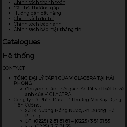
Chính sách thanh toán
Câu hỏi thường gặp
Hướng dẫn đặt hàng
Chính sách đổi trả
Chính sách bảo hành
Chính sách bảo mật thông tin
Catalogues
Hệ thống
CONTACT
TỔNG ĐẠI LÝ CẤP 1 CỦA VIGLACERA TẠI HẢI
PHÒNG
Chuyên phân phối gạch ốp lát và thiết bị vệ
sinh của VIGLACERA.
Công ty Cổ Phần Đầu Tư Thương Mại Xây Dựng
Tiến Cường.
Số 19, đường Máng Nước, An Dương, Hải
Phòng.
ĐT:
(0225) 2 81 81 81 – (0225) 3 51 31 55
Fax:
(0225) 3 51 31 55