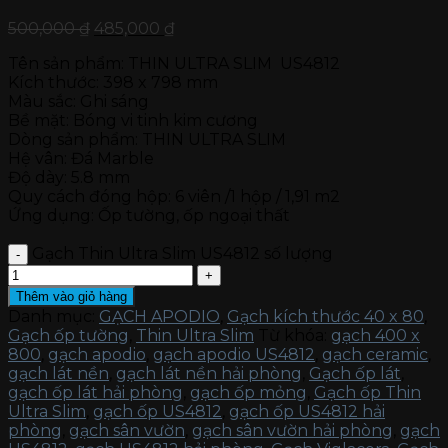
500,000
₫
485,000
₫
Tên sản phẩm: THIN ULTRA SLIM US4812
Kích thước: 398 x 798 mm
Màu sắc: Ghi sáng
Bề mặt: Bóng vi tinh kim cương
Dòng sản phẩm: THIN ULTRA SLIM
Hệ vân: Đá Marble
Độ dày: 5.8 mm
Quy cách đóng hộp: 6 viên /1 hộp / 1,91 m2
Ứng dụng: Ốp tường, ốp ngoại thất
Gạch Thin Ultra Slim US4812 số lượng
Thêm vào giỏ hàng
Danh mục:
GẠCH APODIO
,
Gạch kích thước 40 x 80
,
Gạch ốp tường
,
Thin Ultra Slim
Từ khóa:
gạch 400 x
800
,
gạch apodio
,
gạch apodio US4812
,
gạch ceramic
,
gạch lát nền
,
gạch lát nền hải phòng
,
Gạch ốp lát
,
gạch ốp lát hải phòng
,
gạch ốp mỏng
,
Gạch ốp Thin
Ultra Slim
,
gạch ốp US4812
,
gạch ốp US4812 hải
phòng
,
gạch sân vườn
,
gạch sân vườn hải phòng
,
gạch