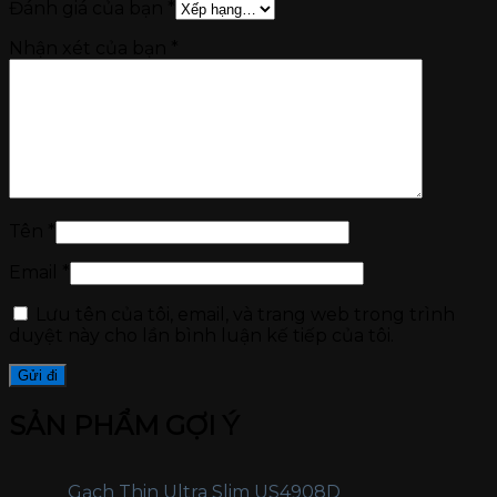
Đánh giá của bạn
*
Nhận xét của bạn
*
Tên
*
Email
*
Lưu tên của tôi, email, và trang web trong trình
duyệt này cho lần bình luận kế tiếp của tôi.
SẢN PHẨM GỢI Ý
Gạch Thin Ultra Slim US4908D