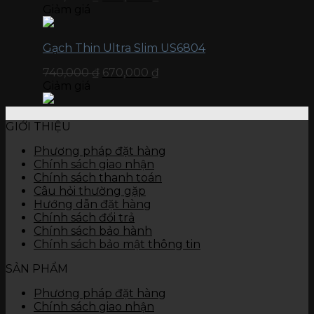
Giảm giá
Gạch Thin Ultra Slim US6804
740,000
₫
670,000
₫
Giảm giá
GIỚI THIỆU
Phương pháp đặt hàng
Chính sách giao nhận
Chính sách thanh toán
Câu hỏi thường gặp
Hướng dẫn đặt hàng
Chính sách đổi trả
Chính sách bảo hành
Chính sách bảo mật thông tin
SẢN PHẨM
Phương pháp đặt hàng
Chính sách giao nhận