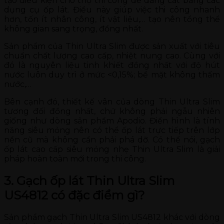
tạo điều kiện cho thợ thi công dễ dàng cắt bằng các
dụng cụ ốp lát. Điều này giúp việc thi công nhanh
hơn, tốn ít nhân công, ít vật liệu,… tạo nên tổng thể
không gian sang trọng, đồng nhất.
Sản phẩm của Thin Ultra Slim được sản xuất với tiêu
chuẩn chất lượng cao cấp, nhiệt nung cao. Cùng với
đó là nguyên liệu tinh khiết đồng nhất với độ hút
nước luôn duy trì ở mức <0,15%; bề mặt không thấm
nước,…
Bên cạnh đó, thiết kế vân của dòng Thin Ultra Slim
tương đối đồng nhất, chứ không phải ngẫu nhiên
giống như dòng sản phẩm Apodio. Điển hình là tính
năng siêu mỏng nên có thể ốp lát trực tiếp trên lớp
nền cũ mà không cần phải phá dỡ. Có thể nói, gạch
ốp lát cao cấp siêu mỏng nhẹ Thin Ultra Slim là giải
pháp hoàn toàn mới trong thi công.
3. Gạch ốp lát Thin Ultra Slim
US4812 có đặc điểm gì?
Sản phẩm gạch Thin Ultra Slim US4812 khác với dòng