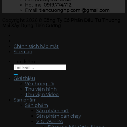
Hotline:
0919.774.712​
Email:
tiencuonghp.com @gmail.com
Copyright 2026 ©
Công Ty Cổ Phần Đầu Tư Thương
Mại Xây Dựng Tiến Cường
Chính sách bảo mật
Sitemap
Tìm kiếm:
Giới thiệu
Về chúng tôi
Thư viện hình
Thư viện Video
Sản phẩm
Sản phẩm
Sản phẩm mới
Sản phẩm bán chạy
VIGLACERA
Đá nung kết Vasta Stone