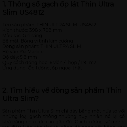
1. Thông số gạch ốp lát Thin Ultra
Slim US4812
Tên sản phẩm: THIN ULTRA SLIM US4812
Kích thước: 398 x 798 mm
Màu sắc: Ghi sáng
Bề mặt: Bóng vi tinh kim cương
Dòng sản phẩm: THIN ULTRA SLIM
Hệ vân: Đá Marble
Độ dày: 5.8 mm
Quy cách đóng hộp: 6 viên /1 hộp / 1,91 m2
Ứng dụng: Ốp tường, ốp ngoại thất
2. Tìm hiểu về dòng sản phẩm Thin
Ultra Slim?
Sản phẩm Thin Ultra Slim chỉ dày bằng một nửa so với
những loại gạch thông thường; tuy nhiên nó lại có
khả năng chịu lực cao gấp đôi. Gạch xương sứ mỏng