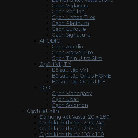
Gạch Viglacera
Gạch khổ lớn
Gạch United Tiles
Gạch Platinum
Gạch Eurotile
Gạch Signature
APODIO
Gạch Apodio
Gạch Marvel Pro
Gạch Thin Ultra Slim
GẠCH VIỆT Ý
Bộ sưu tập VY1
Bộ sưu tập One’s HOME
Bộ sưu tập One’s LIFE
ECO
Gạch Mahogany
Gạch Ubari
Gạch Solomon
Gạch lát nền
Đá nung kết Vasta 120 x 280
Gạch kích thước 120 x 240
Gạch kích thước 120 x 120
Gạch kích thước 100 x 100