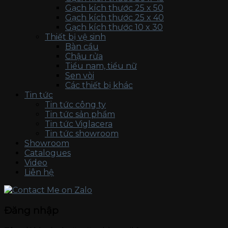
Gạch kích thước 25 x 50
Gạch kích thước 25 x 40
Gạch kích thước 10 x 30
Thiết bị vệ sinh
Bàn cầu
Chậu rửa
Tiểu nam, tiểu nữ
Sen vòi
Các thiết bị khác
Tin tức
Tin tức công ty
Tin tức sản phẩm
Tin tức Viglacera
Tin tức showroom
Showroom
Catalogues
Video
Liên hệ
Đăng nhập