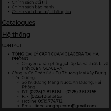
Chính sách đổi trả
Chính sách bảo hành
Chính sách bảo mật thông tin
Catalogues
Hệ thống
CONTACT
TỔNG ĐẠI LÝ CẤP 1 CỦA VIGLACERA TẠI HẢI
PHÒNG
Chuyên phân phối gạch ốp lát và thiết bị vệ
sinh của VIGLACERA.
Công ty Cổ Phần Đầu Tư Thương Mại Xây Dựng
Tiến Cường.
Số 19, đường Máng Nước, An Dương, Hải
Phòng.
ĐT:
(0225) 2 81 81 81 – (0225) 3 51 31 55
Fax:
(0225) 3 51 31 55
Hotline:
0919.774.712​
Email:
tiencuonghp.com @gmail.com