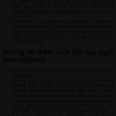
lệ thành phần và được phủ bằng công nghệ
hiện đại. Vì thế, ở những điều kiện tiêu chuẩn
thông thường, gạch không dễ bị bong tróc hay
phai màu.
Gạch còn có ưu điểm chống bám bẩn, chống mài
mòn và trầy xước. Thi công gạch tạo nên sự hoàn
hảo trên các bức tường. Hiệu quả thi công cao
đáp ứng mong muốn của các gia chủ và chủ
thầu xây dựng.
Những ưu điểm vượt trội của gạch
men Viglacera
Bề mặt cực cao cấp với khả năng chống thấm
hoàn hảo.
Xương gạch có kết cấu bền chặt có khả năng
chống thấm nước tuyệt đối , chống mối mọt,
chống ăn mòn, kích thước đạt tiêu chuẩn,
không lỗ rỗng, chịu được nhiệt độ và áp lực lớn.
Kích thước đa dạng, hoạ tiết hoa văn được ứng
dụng công nghệ in kĩ thuật số hàng đầu, hoạ
tiết chân thực, sắc nét và vô cùng sống động
Giá thành phù hợp với mọi phân khúc khách