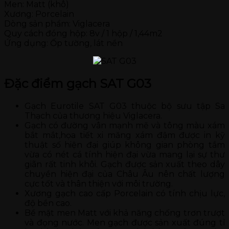
Men: Matt (khô)
Xương: Porcelain
Dòng sản phẩm: Viglacera
Quy cách đóng hộp: 8v / 1 hộp / 1,44m2
Ứng dụng: Ốp tường, lát nền
Đặc điểm gạch SAT G03
Gạch Eurotile SAT G03 thuộc bộ sưu tập Sa
Thạch của thương hiệu Viglacera.
Gạch có đường vân mạnh mẽ và tông màu xám
bắt mắt,họa tiết xi măng xám đậm được in kỹ
thuật số hiện đại giúp không gian phòng tắm
vừa có nét cá tính hiện đại vừa mang lại sự thư
giãn rất tinh khôi. Gạch được sản xuất theo dây
chuyền hiện đại của Châu Âu nên chất lượng
cực tốt và thân thiện với môi trường.
Xương gạch cao cấp Porcelain có tính chịu lực,
độ bền cao.
Bề mặt men Matt với khả năng chống trơn trượt
và đọng nước. Men gạch được sản xuất đúng tỉ