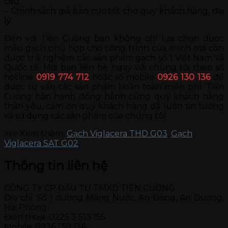
cầu.
– Chính sách giá bán cực tốt cho quý khách hàng, đại
lý.
Đến với Tiến Cường bạn không chỉ lựa chọn đươc
mẫu gạch phù hợp cho công trình của mình mà còn
được trải nghiệm các sản phẩm gạch số 1 Việt Nam và
Quốc tế. Mời bạn liên hệ ngay với chúng tôi theo số
hotline
0919 774 712
hoặc số mobile
0926 130 136
để
được tư vấn các sản phẩm hoàn toàn miễn phí. Tiến
Cường hân hạnh đồng hành cùng quý khách hàng
thân yêu, cảm ơn quý khách hàng đã luôn tin tưởng
và sử dụng các sản phẩm của chúng tôi!
>>> Xem thêm:
Gạch Viglacera THD G03
,
Gạch
Viglacera SAT G02
Thông tin liên hệ
CÔNG TY CP ĐẦU TƯ TMXD TIẾN CƯỜNG
Địa chỉ: Số 1 đường Máng Nước, An Đồng, An Dương,
Hải Phòng
Điện thoại: 0225 3 513 155
Mobile: 0926 130 136