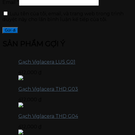
Email
*
Lưu tên của tôi, email, và trang web trong trình
duyệt này cho lần bình luận kế tiếp của tôi.
SẢN PHẨM GỢI Ý
Gạch Viglacera LUS G01
412,000
₫
Gạch Viglacera THD G03
412,000
₫
Gạch Viglacera THD G04
412,000
₫