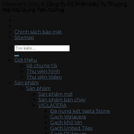
Copyright 2026 ©
Công Ty Cổ Phần Đầu Tư Thương
Mại Xây Dựng Tiến Cường
Chính sách bảo mật
Sitemap
Tìm
kiếm:
Giới thiệu
Về chúng tôi
Thư viện hình
Thư viện Video
Sản phẩm
Sản phẩm
Sản phẩm mới
Sản phẩm bán chạy
VIGLACERA
Đá nung kết Vasta Stone
Gạch Viglacera
Gạch khổ lớn
Gạch United Tiles
Gạch Platinum