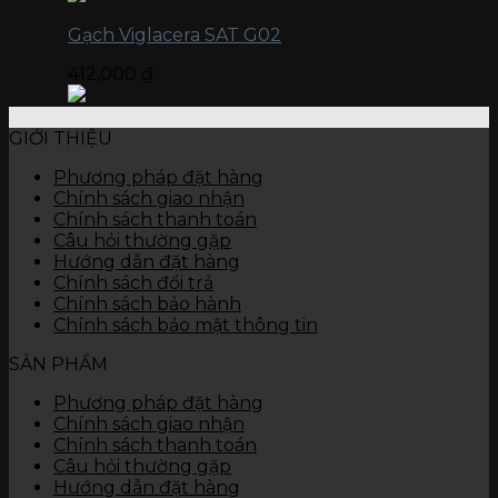
Gạch Viglacera SAT G02
412,000
₫
GIỚI THIỆU
Phương pháp đặt hàng
Chính sách giao nhận
Chính sách thanh toán
Câu hỏi thường gặp
Hướng dẫn đặt hàng
Chính sách đổi trả
Chính sách bảo hành
Chính sách bảo mật thông tin
SẢN PHẨM
Phương pháp đặt hàng
Chính sách giao nhận
Chính sách thanh toán
Câu hỏi thường gặp
Hướng dẫn đặt hàng