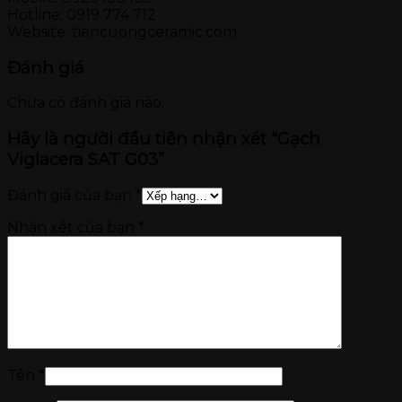
Hotline: 0919 774 712
Website: tiencuongceramic.com
Đánh giá
Chưa có đánh giá nào.
Hãy là người đầu tiên nhận xét “Gạch
Viglacera SAT G03”
Đánh giá của bạn
*
Nhận xét của bạn
*
Tên
*