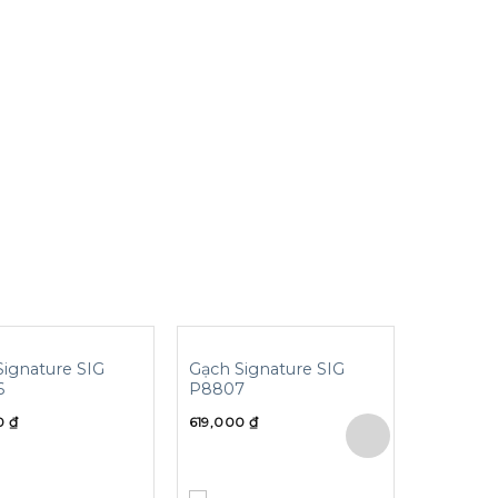
Signature SIG
Gạch Signature SIG
Gạch Si
6
P8807
Băng SI
00
₫
619,000
₫
619,000