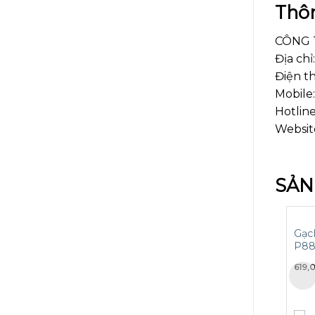
Thôn
CÔNG 
Địa ch
Điện th
Mobile:
Hotline
Websit
SẢN
Gạc
P88
619