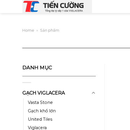
Skip
to
content
Home
»
Sản phẩm
DANH MỤC
GẠCH VIGLACERA
Vasta Stone
Gạch khổ lớn
United Tiles
Viglacera