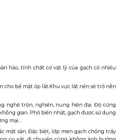
n hảo, tính chất cơ vật lý của gạch có nhiều
n cho bề mặt ốp lát.Khu vực lát nền sẽ trở nên
g nghệ trộn, nghiền, nung hiện đại. Độ cứng
 không gian. Phổ biến nhất, gạch được sử dụng
ương mại…
c mặt sàn. Đặc biệt, lớp men gạch chống trầy
động cọ xát, di chuyển cũng không ảnh hưởng