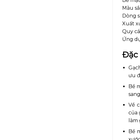
Bề mặt
Màu sắ
Dòng s
Xuất xứ
Quy các
Ứng dụ
Đặc
Gạch
ưu đ
Bề m
sang
Về c
của 
làm 
Bề m
xước