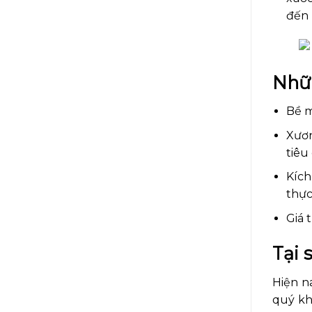
đến
Nhữn
Bề m
Xươn
tiêu
Kích
thực
Giá 
Tại 
Hiện n
quý kh