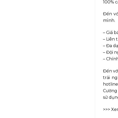
100% c
Đến vớ
mình.
– Giá b
– Liên
– Đa d
– Đội 
– Chính
Đến vớ
trải n
hotlin
Cường 
sử dụn
>>> Xe