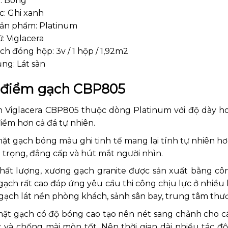
: Bóng
c: Ghi xanh
ản phẩm: Platinum
: Viglacera
h đóng hộp: 3v / 1 hộp / 1,92m2
ng: Lát sàn
 điểm gạch CBP805
 Viglacera CBP805 thuộc dòng Platinum với độ dày hoà
iểm hơn cả đá tự nhiên.
ặt gạch bóng màu ghi tinh tế mang lại tính tự nhiên hơ
 trọng, đẳng cấp và hút mắt người nhìn.
hất lượng, xương gạch granite được sản xuất bằng côn
gạch rất cao đáp ứng yêu cầu thi công chịu lực ở nhiều
gạch lát nền phòng khách, sảnh sân bay, trung tâm th
ặt gạch có độ bóng cao tạo nên nét sang chảnh cho cá
 và chống mài mòn tốt. Nên thời gian dài nhiều tác 