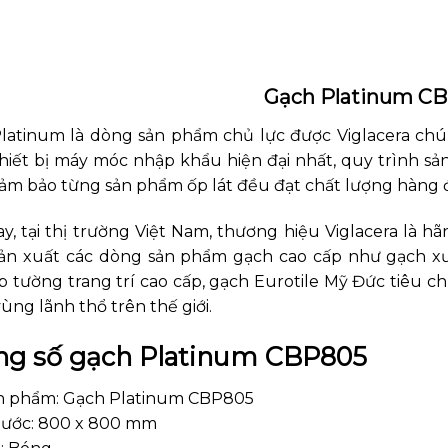
Gạch Platinum C
latinum là dòng sản phẩm chủ lực được Viglacera chú
thiết bị máy móc nhập khẩu hiện đại nhất, quy trình sả
ảm bảo từng sản phẩm ốp lát đều đạt chất lượng hàng 
ay, tại thị trường Việt Nam, thương hiệu Viglacera là 
ản xuất các dòng sản phẩm gạch cao cấp như gạch xươ
p tường trang trí cao cấp, gạch Eurotile Mỹ Đức tiêu 
vùng lãnh thổ trên thế giới.
ng số gạch Platinum CBP805
n phẩm: Gạch Platinum CBP805
hước: 800 x 800 mm