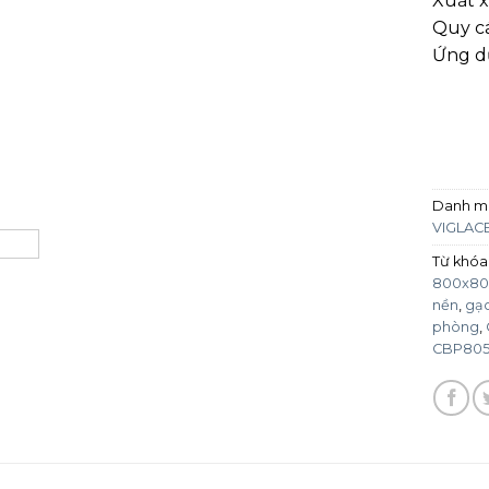
Xuất x
Quy cá
Ứng dụ
Danh m
VIGLAC
Từ khóa
800x8
nền
,
gạc
phòng
,
CBP80