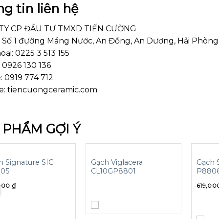
g tin liên hệ
TY CP ĐẦU TƯ TMXD TIẾN CƯỜNG
ỉ: Số 1 đường Máng Nước, An Đồng, An Dương, Hải Phòng
oại: 0225 3 513 155
 0926 130 136
: 0919 774 712
e: tiencuongceramic.com
 PHẨM GỢI Ý
h Signature SIG
Gạch Viglacera
Gạch 
05
CL10GP8801
P880
,000
₫
619,0