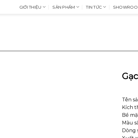
GIỚI THIỆU
SẢN PHẨM
TIN TỨC
SHOWROO
Gạc
Tên s
Kích 
Bề mặ
Màu sắ
Dòng 