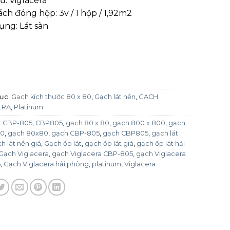
ứ: Viglacera
ch đóng hộp: 3v / 1 hộp / 1,92m2
ng: Lát sàn
ục:
Gạch kích thước 80 x 80
,
Gạch lát nền
,
GẠCH
ERA
,
Platinum
:
CBP-805
,
CBP805
,
gạch 80 x 80
,
gạch 800 x 800
,
gạch
00
,
gạch 80x80
,
gạch CBP-805
,
gạch CBP805
,
gạch lát
h lát nền giá
,
Gạch ốp lát
,
gạch ốp lát giá
,
gạch ốp lát hải
Gạch Viglacera
,
gạch Viglacera CBP-805
,
gạch Viglacera
5
,
Gạch Viglacera hải phòng
,
platinum
,
Viglacera