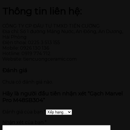
Thông tin liên hệ:
CÔNG TY CP ĐẦU TƯ TMXD TIẾN CƯỜNG
Địa chỉ: Số 1 đường Máng Nước, An Đồng, An Dương,
Hải Phòng
Điện thoại: 0225 3 513 155
Mobile: 0926 130 136
Hotline: 0919 774 712
Website: tiencuongceramic.com
Đánh giá
Chưa có đánh giá nào.
Hãy là người đầu tiên nhận xét “Gạch Marvel
Pro M48SB304”
Đánh giá của bạn
*
Nhận xét của bạn
*