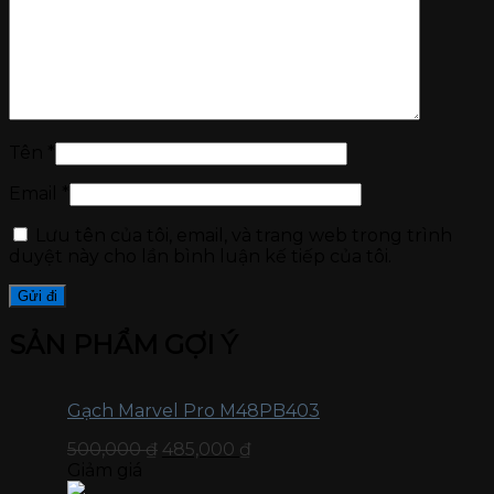
Tên
*
Email
*
Lưu tên của tôi, email, và trang web trong trình
duyệt này cho lần bình luận kế tiếp của tôi.
SẢN PHẨM GỢI Ý
Gạch Marvel Pro M48PB403
500,000
₫
485,000
₫
Giảm giá