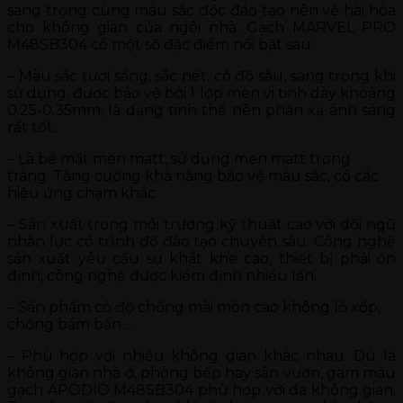
sang trọng cùng màu sắc độc đáo tạo nên vẻ hài hòa
cho không gian của ngôi nhà. Gạch MARVEL PRO
M48SB304 có một số đặc điểm nổi bật sau:
– Màu sắc tươi sáng, sắc nét, có độ sâu, sang trọng khi
sử dụng, được bảo vệ bởi 1 lớp men vi tinh dày khoảng
0.25-0.35mm; là dạng tinh thể nên phản xạ ánh sáng
rất tốt.
– Là bề mặt men matt, sử dụng men matt trong
tráng. Tăng cường khả năng bảo vệ màu sắc, có các
hiệu ứng chạm khắc
– Sản xuất trong môi trường kỹ thuật cao với dội ngũ
nhân lực có trình độ đào tạo chuyên sâu. Công nghệ
sản xuất yêu cầu sự khắt khe cao, thiết bị phải ổn
định, công nghệ được kiểm định nhiều lần.
– Sản phẩm có độ chống mài mòn cao không lỗ xốp,
chống bám bẩn…
– Phù hợp với nhiều không gian khác nhau. Dù là
không gian nhà ở, phòng bếp hay sân vườn, gam màu
gạch APODIO M48SB304 phù hợp với đa không gian.