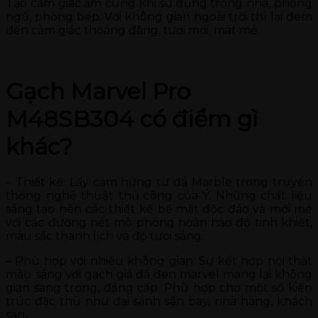
Tạo cảm giác ấm cúng khi sử dụng trong nhà, phòng
ngủ, phòng bếp. Với không gian ngoài trời thì lại đem
đến cảm giác thoáng đãng, tươi mới, mát mẻ.
Gạch Marvel Pro
M48SB304 có điểm gì
khác?
– Thiết kế: Lấy cảm hứng từ đá Marble trong truyền
thống nghệ thuật thủ công của Ý. Những chất liệu
sáng tạo nên các thiết kế bề mặt độc đáo và mới mẻ
với các đường nét mô phỏng hoàn hảo độ tinh khiết,
màu sắc thanh lịch và độ tươi sáng.
– Phù hợp với nhiều không gian: Sự kết hợp nội thất
màu sáng với gạch giả đá đen marvel mang lại không
gian sang trọng, đẳng cấp. Phù hợp cho một số kiến
trúc đặc thù như đại sảnh sân bay, nhà hàng, khách
sạn,..