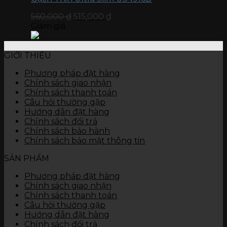
560,000
₫
515,000
₫
Giảm giá
GIỚI THIỆU
Phương pháp đặt hàng
Chính sách giao nhận
Chính sách thanh toán
Câu hỏi thường gặp
Hướng dẫn đặt hàng
Chính sách đổi trả
Chính sách bảo hành
Chính sách bảo mật thông tin
SẢN PHẨM
Phương pháp đặt hàng
Chính sách giao nhận
Chính sách thanh toán
Câu hỏi thường gặp
Hướng dẫn đặt hàng
Chính sách đổi trả