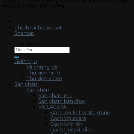
Copyright 2026 ©
Công Ty Cổ Phần Đầu Tư Thương
Mại Xây Dựng Tiến Cường
Chính sách bảo mật
Sitemap
Tìm kiếm:
Giới thiệu
Về chúng tôi
Thư viện hình
Thư viện Video
Sản phẩm
Sản phẩm
Sản phẩm mới
Sản phẩm bán chạy
VIGLACERA
Đá nung kết Vasta Stone
Gạch Viglacera
Gạch khổ lớn
Gạch United Tiles