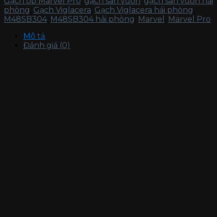
Gạch ốp Marvel Pro
,
gạch sân vườn
,
gạch sân vườn hải
phòng
,
Gạch Viglacera
,
Gạch Viglacera hải phòng
,
M48SB304
,
M48SB304 hải phòng
,
Marvel
,
Marvel Pro
Mô tả
Đánh giá (0)