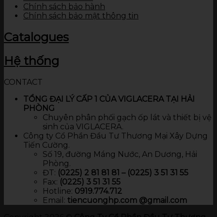
Chính sách bảo hành
Chính sách bảo mật thông tin
Catalogues
Hệ thống
CONTACT
TỔNG ĐẠI LÝ CẤP 1 CỦA VIGLACERA TẠI HẢI
PHÒNG
Chuyên phân phối gạch ốp lát và thiết bị vệ
sinh của VIGLACERA.
Công ty Cổ Phần Đầu Tư Thương Mại Xây Dựng
Tiến Cường.
Số 19, đường Máng Nước, An Dương, Hải
Phòng.
ĐT:
(0225) 2 81 81 81 – (0225) 3 51 31 55
Fax:
(0225) 3 51 31 55
Hotline:
0919.774.712​
Email:
tiencuonghp.com @gmail.com