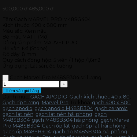
500,000
₫
485,000
₫
Tên: Gach MARVEL PRO M48SG404
Kích thước: 400 x 800 mm
Màu sắc: Kem nâu
Bề mặt: MATT (Mờ)
Dòng sản phẩm: MARVEL PRO
Hệ vân: Đá (Stone)
Độ dày: 8 mm
Quy cách đóng hộp: 5 viên / 1 hộp /1,6m2
Ứng dụng: Lát sàn, ốp tường
Gạch Marvel Pro M48SB304 số lượng
Thêm vào giỏ hàng
Danh mục:
GẠCH APODIO
,
Gạch kích thước 40 x 80
,
Gạch ốp tường
,
Marvel Pro
Từ khóa:
gạch 400 x 800
,
gạch apodio
,
gạch apodio M48SB304
,
gạch ceramic
,
gạch lát nền
,
gạch lát nền hải phòng
,
gạch
M48SB304
,
gạch M48SB304 hải phòng
,
gạch Marvel
Pro M48SB304
,
Gạch ốp lát
,
gạch ốp lát hải phòng
,
gạch ốp M48SB304
,
gạch ốp M48SB304 hải phòng
,