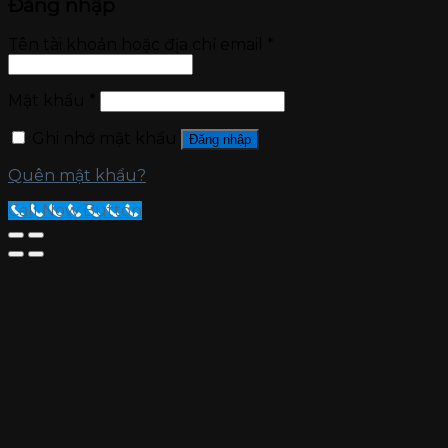
Đăng nhập
Tên tài khoản hoặc địa chỉ email
*
Mật khẩu
*
Ghi nhớ mật khẩu
Đăng nhập
Quên mật khẩu?
Call Now Button