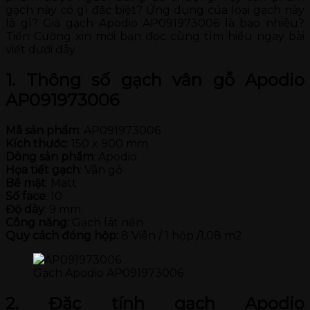
gạch này có gì đặc biệt? Ứng dụng của loại gạch này
là gì? Giá gạch Apodio AP091973006 là bao nhiêu?
Tiến Cường xin mời bạn đọc cùng tìm hiểu ngay bài
viết dưới đây
1. Thông số gạch vân gỗ Apodio
AP091973006
Mã sản phẩm
: AP091973006
Kích thước
: 150 x 900 mm
Dòng sản phẩm
: Apodio
Họa tiết gạch
: Vân gỗ
Bề mặt
: Matt
Số face
: 10
Độ dày
: 9 mm
Công năng:
Gạch lát nền
Quy cách đóng hộp:
8 Viên / 1 hộp /1,08 m2
Gạch Apodio AP091973006
2. Đặc tính gạch Apodio