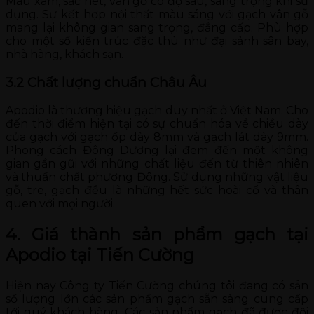
Màu xám, sắc nét, vân gỗ có độ sâu, sang trọng khi sử
dụng. Sự kết hợp nội thất màu sáng với gạch vân gỗ
mang lại không gian sang trọng, đẳng cấp. Phù hợp
cho một số kiến trúc đặc thù như đại sảnh sân bay,
nhà hàng, khách sạn.
3.2 Chất lượng chuẩn Châu Âu
Apodio là thương hiệu gạch duy nhất ở Việt Nam. Cho
đến thời điểm hiện tại có sự chuẩn hóa về chiều dày
của gạch với gạch ốp dày 8mm và gạch lát dày 9mm.
Phong cách Đông Dương lại đem đến một không
gian gần gũi với những chất liệu đến từ thiên nhiên
và thuần chất phương Đông. Sử dụng những vật liệu
gỗ, tre, gạch đều là những hết sức hoài cổ và thân
quen với mọi người.
4. Giá thành sản phẩm gạch tại
Apodio tại Tiến Cường
Hiện nay Công ty Tiến Cường chúng tôi đang có sẵn
số lượng lớn các sản phẩm gạch sẵn sàng cung cấp
tới quý khách hàng. Các sản phẩm gạch đã được đội