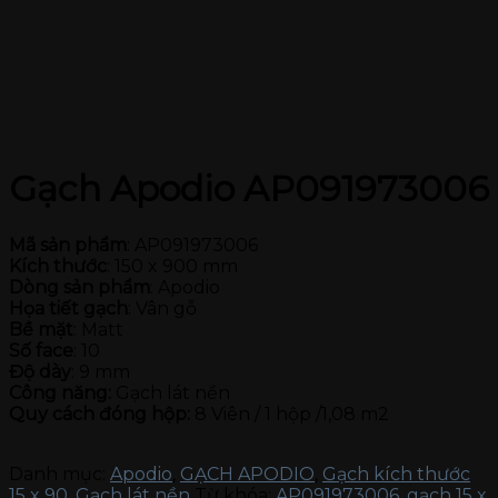
Gạch Apodio AP091973006
Mã sản phẩm
: AP091973006
Kích thước
: 150 x 900 mm
Dòng sản phẩm
: Apodio
Họa tiết gạch
: Vân gỗ
Bề mặt
: Matt
Số face
: 10
Độ dày
: 9 mm
Công năng:
Gạch lát nền
Quy cách đóng hộp:
8 Viên / 1 hộp /1,08 m2
Danh mục:
Apodio
,
GẠCH APODIO
,
Gạch kích thước
15 x 90
,
Gạch lát nền
Từ khóa:
AP091973006
,
gạch 15 x