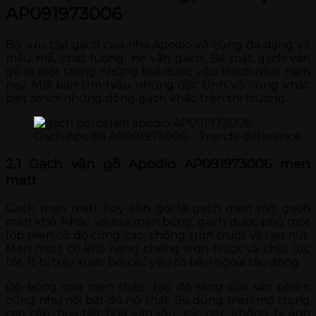
AP091973006
Bộ sưu tập gạch của nhà Apodio vô cùng đa dạng về
mẫu mã, chất lượng, hệ vân gạch. Bề mặt gạch vân
gỗ là một trong những loại được yêu thích nhất năm
nay. Mời bạn tìm hiểu những đặc tính vô cùng khác
biệt so với những dòng gạch khác trên thị trường
Gạch Apodio AP091973006 – Trendy difference
2.1 Gạch vân gỗ Apodio AP091973006 men
matt
Gạch men matt hay còn gọi là gạch men mờ, gạch
men khô. Khác với loại men bóng; gạch được phủ một
lớp men có độ cứng cao, chống trơn trượt và rạn nứt.
Men matt có khả năng chống trơn trượt và chịu lực
tốt, ít bị trầy xước bởi các yếu tố bên ngoài tác động.
Độ bóng của men thấp, tạo độ sang của sản phẩm
cũng như nổi bật đồ nội thất. Sử dụng men mờ trong
cao cấp, họa tiết hoa văn sâu, sắc nét, không bị ảnh