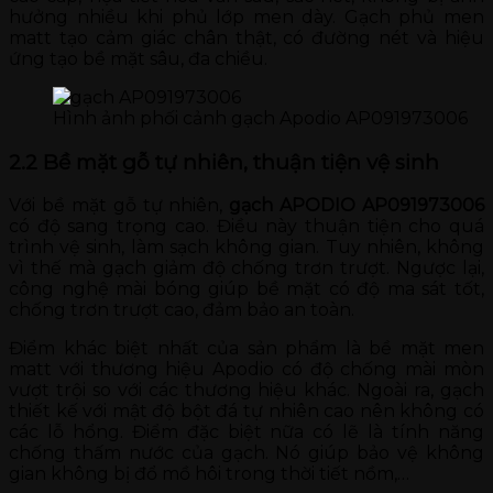
hưởng nhiều khi phủ lớp men dày. Gạch phủ men
matt tạo cảm giác chân thật, có đường nét và hiệu
ứng tạo bề mặt sâu, đa chiều.
Hình ảnh phối cảnh gạch Apodio AP091973006
2.2 Bề mặt gỗ tự nhiên, thuận tiện vệ sinh
Với bề mặt gỗ tự nhiên,
gạch
APODIO AP091973006
có độ sang trọng cao. Điều này thuận tiện cho quá
trình vệ sinh, làm sạch không gian. Tuy nhiên, không
vì thế mà gạch giảm độ chống trơn trượt. Ngược lại,
công nghệ mài bóng giúp bề mặt có độ ma sát tốt,
chống trơn trượt cao, đảm bảo an toàn.
Điểm khác biệt nhất của sản phẩm là bề mặt men
matt với thương hiệu Apodio có độ chống mài mòn
vượt trội so với các thương hiệu khác. Ngoài ra, gạch
thiết kế với mật độ bột đá tự nhiên cao nên không có
các lỗ hổng. Điểm đặc biệt nữa có lẽ là tính năng
chống thấm nước của gạch. Nó giúp bảo vệ không
gian không bị đổ mồ hôi trong thời tiết nồm,…