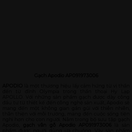
Gạch Apodio AP091973006
APODIO
là một thương hiệu lấy cảm hứng từ vị thần
đến từ đỉnh Olympia trong thần thoại Hy Lạp
APOLLO. Với những sản phẩm gạch được dày công
đầu tư từ thiết kế đến công nghệ sản xuất, Apodio sẽ
mang đến một không gian gần gũi với thiên nhiên,
thân thiện với môi trường, mang đến cuộc sống tiện
nghi hơn cho con người. Nằm trong bộ sưu tập gạch
Apodio,
gạch vân gỗ Apodio AP091973006
là sản
phẩm được người dùng ưa chuộng. Vậy sản phẩm