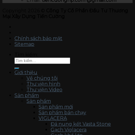
Email:
tiencuonghp.com @gmail.com
Copyright 2026 ©
Công Ty Cổ Phần Đầu Tư Thương
Mại Xây Dựng Tiến Cường
Chính sách bảo mật
Sitemap
Tìm kiếm:
Giới thiệu
Về chúng tôi
Thư viện hình
Thư viện Video
Sản phẩm
Sản phẩm
Sản phẩm mới
Sản phẩm bán chạy
VIGLACERA
Đá nung kết Vasta Stone
Gạch Viglacera