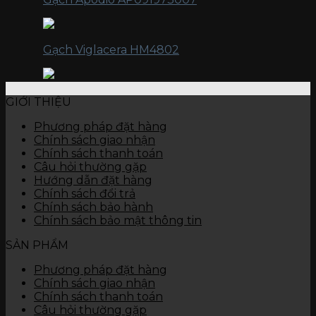
Gạch Viglacera HM4802
GIỚI THIỆU
Phương pháp đặt hàng
Chính sách giao nhận
Chính sách thanh toán
Câu hỏi thường gặp
Hướng dẫn đặt hàng
Chính sách đổi trả
Chính sách bảo hành
Chính sách bảo mật thông tin
SẢN PHẨM
Phương pháp đặt hàng
Chính sách giao nhận
Chính sách thanh toán
Câu hỏi thường gặp