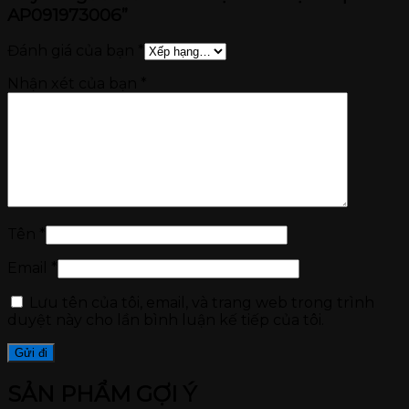
AP091973006”
Đánh giá của bạn
*
Nhận xét của bạn
*
Tên
*
Email
*
Lưu tên của tôi, email, và trang web trong trình
duyệt này cho lần bình luận kế tiếp của tôi.
SẢN PHẨM GỢI Ý