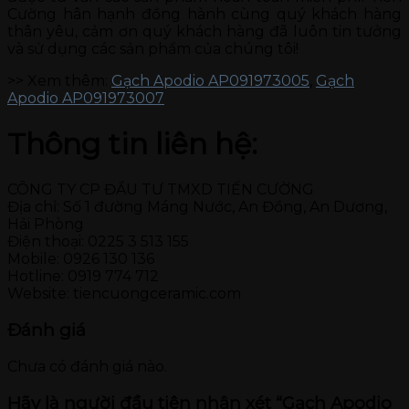
Cường hân hạnh đồng hành cùng quý khách hàng
thân yêu, cảm ơn quý khách hàng đã luôn tin tưởng
và sử dụng các sản phẩm của chúng tôi!
>> Xem thêm:
Gạch Apodio AP091973005
,
Gạch
Apodio AP091973007
Thông tin liên hệ:
CÔNG TY CP ĐẦU TƯ TMXD TIẾN CƯỜNG
Địa chỉ: Số 1 đường Máng Nước, An Đồng, An Dương,
Hải Phòng
Điện thoại: 0225 3 513 155
Mobile: 0926 130 136
Hotline: 0919 774 712
Website: tiencuongceramic.com
Đánh giá
Chưa có đánh giá nào.
Hãy là người đầu tiên nhận xét “Gạch Apodio