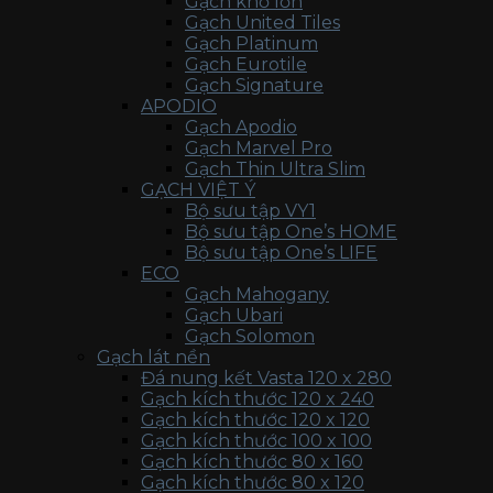
Gạch khổ lớn
Gạch United Tiles
Gạch Platinum
Gạch Eurotile
Gạch Signature
APODIO
Gạch Apodio
Gạch Marvel Pro
Gạch Thin Ultra Slim
GẠCH VIỆT Ý
Bộ sưu tập VY1
Bộ sưu tập One’s HOME
Bộ sưu tập One’s LIFE
ECO
Gạch Mahogany
Gạch Ubari
Gạch Solomon
Gạch lát nền
Đá nung kết Vasta 120 x 280
Gạch kích thước 120 x 240
Gạch kích thước 120 x 120
Gạch kích thước 100 x 100
Gạch kích thước 80 x 160
Gạch kích thước 80 x 120