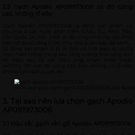
2.3 Gạch Apodio AP091973006 có độ cứng
cao, không lỗ xốp
Gạch Apodio AP091973006 là dòng sản phẩm ưa
chuộng ở các nước phát triển (Châu Âu, Nhật Bản,
Hàn Quốc, Úc, Mỹ….) bởi có độ cứng vô cùng cao. Phù
hợp với đa số công trình như nhà ở, sân bay, đại sảnh,…
Là dòng sản phẩm ít bị lỗi thời với thời gian; sử dụng
men matt trong tráng sau tăng cường khả năng bảo
vệ màu sắc, có các hiệu ứng chạm khắc (hoặc
kkhông. Bề mặt độ cứng cao, bền; không có lỗ xốp,
chống bám bẩn tuyệt đối.
HÌnh ảnh phối cảnh gạch AP091973006 của Apod
3. Tại sao nên lựa chọn gạch Apodio
AP091973006
3.1 Màu sắc gạch vân gỗ Apodio AP091973006