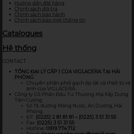
Hướng dẫn đặt hàng
Chính sách đổi trả
Chính sách bảo hành
Chính sách bảo mật thông tin
Catalogues
Hệ thống
CONTACT
TỔNG ĐẠI LÝ CẤP 1 CỦA VIGLACERA TẠI HẢI
PHÒNG
Chuyên phân phối gạch ốp lát và thiết bị vệ
sinh của VIGLACERA.
Công ty Cổ Phần Đầu Tư Thương Mại Xây Dựng
Tiến Cường.
Số 19, đường Máng Nước, An Dương, Hải
Phòng.
ĐT:
(0225) 2 81 81 81 – (0225) 3 51 31 55
Fax:
(0225) 3 51 31 55
Hotline:
0919.774.712​