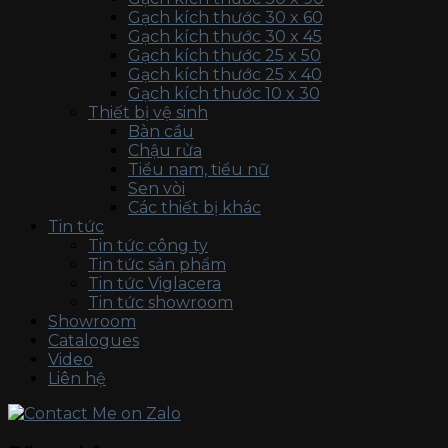
Gạch kích thước 30 x 60
Gạch kích thước 30 x 45
Gạch kích thước 25 x 50
Gạch kích thước 25 x 40
Gạch kích thước 10 x 30
Thiết bị vệ sinh
Bàn cầu
Chậu rửa
Tiểu nam, tiểu nữ
Sen vòi
Các thiết bị khác
Tin tức
Tin tức công ty
Tin tức sản phẩm
Tin tức Viglacera
Tin tức showroom
Showroom
Catalogues
Video
Liên hệ