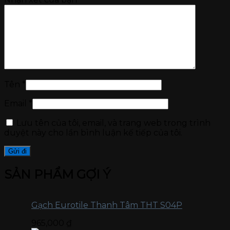
Tên
*
Email
*
Lưu tên của tôi, email, và trang web trong trình
duyệt này cho lần bình luận kế tiếp của tôi.
SẢN PHẨM GỢI Ý
Gạch Eurotile Thanh Tâm THT S04P
965,000
₫