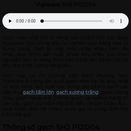
Viglacera SH2 P121204
Gạch men khổ lớn là dòng sản phẩm chủ lực được
Viglacera chú trọng đầu tư, nghiên cứu bằng việc sử
dụng trang thiết bị máy móc nhập khẩu hiện đại
nhất, quy trình sản xuất khép kín, khâu lựa chọn
nguyên liệu kĩ càng đảm bảo từng sản phẩm ốp lát
đều đạt chất lượng hàng đầu.
Hiện nay, tại thị trường Việt Nam, thương hiệu
Viglacera là hãng sản xuất gạch men ốp lát duy nhất
có khả năng sản xuất các dòng sản phẩm gạch cao
cấp như
gạch tấm lớn
,
gạch xương trắng
, gạch xương
màu, gạch ngoài trời 20mm, gạch ốp tường trang trí
cao cấp, gạch Eurotile Mỹ Đức tiêu chuẩn Châu Âu,…
xuất khẩu đến rất nhiều quốc gia và vùng lãnh thổ
trên thế giới.
Thông số gạch SH2 P121204