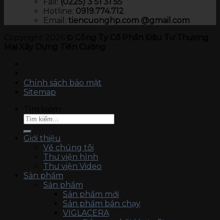
Fax:
(0225) 3 51 31 55
Hotline:
0919.774.712​
Email:
tiencuonghp.com @gmail.com
Copyright 2026 ©
Công Ty Cổ Phần Đầu Tư Thương
Mại Xây Dựng Tiến Cường
Chính sách bảo mật
Sitemap
Tìm kiếm:
Giới thiệu
Về chúng tôi
Thư viện hình
Thư viện Video
Sản phẩm
Sản phẩm
Sản phẩm mới
Sản phẩm bán chạy
VIGLACERA