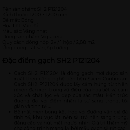
Tên sản phẩm: SH2 P121204
Kích thước: 1200 × 1200 mm
Bề mặt: Bóng
Họa tiết: Vân đá
Màu sắc: Vàng nhạt
Dòng sản phẩm: Viglacera
Quy cách đóng hộp: 2v / 1 hộp / 2,88 m2
Ứng dụng: Lát sàn, ốp tường
Đặc điểm gạch SH2 P121204
Gạch SH2 P121204 là dòng gạch mới được sản
xuất theo công nghệ tiên tiến Sacmi Continua+.
Gạch SH2 P121204 được lấy cảm hứng từ thiên
nhiên đan xen trong vũ điệu của hoạ tiết và cảm
xúc và chắt lọc vẻ đẹp của sắc màu kiến trúc
đương đại với điểm nhấn là sự sang trọng, tối
giản và tinh tế….
Bề mặt men bóng kết hợp với đường vân giả đá
tinh tế, khu vực lát nền sẽ trở nên sang trọng,
đẳng cấp và hút mắt người nhìn. Giá trị thẩm mỹ
cho công trình mang lại bởi mẫu gạch sẽ rất cao.