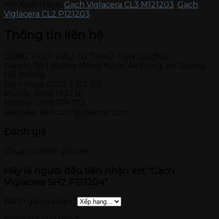
>>> Xem thêm:
Gạch Viglacera CL3 M121203
,
Gạch
Viglacera CL2 P121203
Thông tin liên hệ
CÔNG TY CP ĐẦU TƯ TMXD TIẾN CƯỜNG
Địa chỉ: Số 1 đường Máng Nước, An Đồng, An Dương,
Hải Phòng
Điện thoại: 0225 3 513 155
Mobile: 0926 130 136
Hotline: 0919 774 712
Website: tiencuongceramic.com
Đánh giá
Chưa có đánh giá nào.
Hãy là người đầu tiên nhận xét “Gạch
Viglacera SH2 P121204”
Đánh giá của bạn
*
Nhận xét của bạn
*