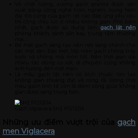
Về chất lượng, xương gạch granite được sản
xuất bằng công nghệ trộn, nghiền, nung hiện
đại. Độ cứng của gạch rất cao đáp ứng yêu cầu
thi công chịu lực ở nhiều không gian. Phổ biến
nhất, gạch được sử dụng làm
gạch lát nền
phòng khách, sảnh sân bay, trung tâm thương
mại…
Bề mặt gạch sáng tạo nên nét sang chảnh cho
các mặt sàn. Đặc biệt, lớp men gạch chống trầy
xước và chống mài mòn tốt. Nên thời gian dài
nhiều tác động cọ xát, di chuyển cũng không
ảnh hưởng đến mặt men.
Là mẫu gạch lát nền có kích thước lớn tạo
không gian thoáng đạt và rộng rãi. Đồng thời
màu gạch tinh tế còn là điểm cộng giúp không
gian được sang trọng hơn.
Gạch Viglacera SH2 P121204
Những ưu điểm vượt trội của
gạch
men Viglacera