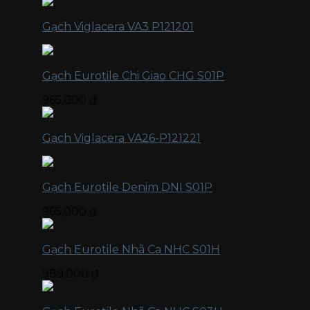
Gạch Viglacera VA3 P121201
Gạch Eurotile Chi Giao CHG S01P
965,000
₫
Gạch Viglacera VA26-P121221
Gạch Eurotile Denim DNI S01P
965,000
₫
Gạch Eurotile Nhã Ca NHC S01H
989,000
₫