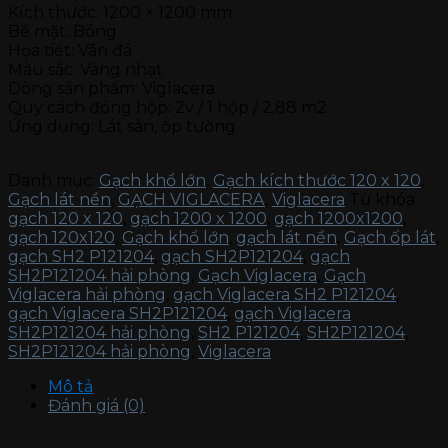
Kích thước: 1200 × 1200 mm
Bề mặt: Bóng
Họa tiết: Vân đá
Màu sắc: Vàng nhạt
Dòng sản phẩm: Viglacera
Quy cách đóng hộp: 2v / 1 hộp / 2,88 m2
Ứng dụng: Lát sàn, ốp tường
Danh mục:
Gạch khổ lớn
,
Gạch kích thước 120 x 120
,
Gạch lát nền
,
GẠCH VIGLACERA
,
Viglacera
Từ khóa:
gạch 120 x 120
,
gạch 1200 x 1200
,
gạch 1200x1200
,
gạch 120x120
,
Gạch khổ lớn
,
gạch lát nền
,
Gạch ốp lát
,
gạch SH2 P121204
,
gạch SH2P121204
,
gạch
SH2P121204 hải phòng
,
Gạch Viglacera
,
Gạch
Viglacera hải phòng
,
gạch Viglacera SH2 P121204
,
gạch Viglacera SH2P121204
,
gạch Viglacera
SH2P121204 hải phòng
,
SH2 P121204
,
SH2P121204
,
SH2P121204 hải phòng
,
Viglacera
Mô tả
Đánh giá (0)