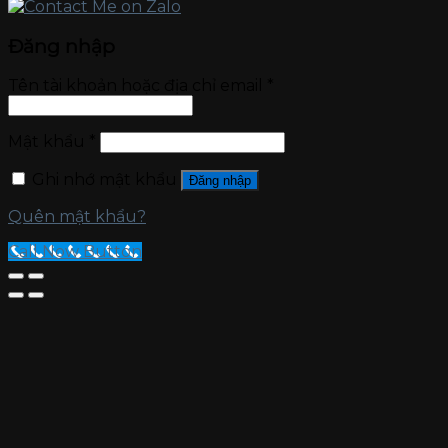
Đăng nhập
Tên tài khoản hoặc địa chỉ email
*
Mật khẩu
*
Ghi nhớ mật khẩu
Đăng nhập
Quên mật khẩu?
Call Now Button