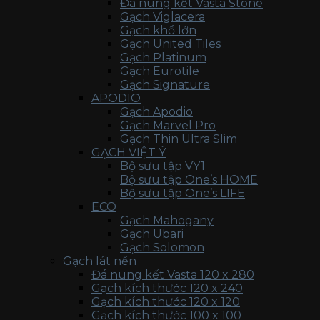
Đá nung kết Vasta Stone
Gạch Viglacera
Gạch khổ lớn
Gạch United Tiles
Gạch Platinum
Gạch Eurotile
Gạch Signature
APODIO
Gạch Apodio
Gạch Marvel Pro
Gạch Thin Ultra Slim
GẠCH VIỆT Ý
Bộ sưu tập VY1
Bộ sưu tập One’s HOME
Bộ sưu tập One’s LIFE
ECO
Gạch Mahogany
Gạch Ubari
Gạch Solomon
Gạch lát nền
Đá nung kết Vasta 120 x 280
Gạch kích thước 120 x 240
Gạch kích thước 120 x 120
Gạch kích thước 100 x 100