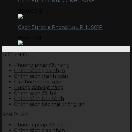
Gạch Eurotile Nhã Ca NHC S03H
989,000
₫
Gạch Eurotile Phong Lưu PHL S01P
965,000
₫
GIỚI THIỆU
Phương pháp đặt hàng
Chính sách giao nhận
Chính sách thanh toán
Câu hỏi thường gặp
Hướng dẫn đặt hàng
Chính sách đổi trả
Chính sách bảo hành
Chính sách bảo mật thông tin
SẢN PHẨM
Phương pháp đặt hàng
Chính sách giao nhận