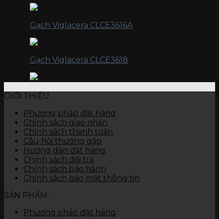
Gạch Viglacera CLCE3616A
Gạch Viglacera CLCE3618
GIỚI THIỆU
Phương pháp đặt hàng
Chính sách giao nhận
Chính sách thanh toán
Câu hỏi thường gặp
Hướng dẫn đặt hàng
Chính sách đổi trả
Chính sách bảo hành
Chính sách bảo mật thông tin
SẢN PHẨM
Phương pháp đặt hàng