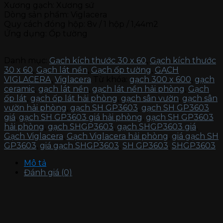
Xương gạch: Xương sứ
Dòng sản phẩm: Viglacera
Quy cách đóng hộp: 8v / 1 hộp / 1,44m2
Ứng dụng: Ốp tường
Danh mục:
Gạch kích thước 30 x 60
,
Gạch kích thước
30 x 60
,
Gạch lát nền
,
Gạch ốp tường
,
GẠCH
VIGLACERA
,
Viglacera
Từ khóa:
gạch 300 x 600
,
gạch
ceramic
,
gạch lát nền
,
gạch lát nền hải phòng
,
Gạch
ốp lát
,
gạch ốp lát hải phòng
,
gạch sân vườn
,
gạch sân
vườn hải phòng
,
gạch SH GP3603
,
gạch SH GP3603
giá
,
gạch SH GP3603 giá hải phòng
,
gạch SH GP3603
hải phòng
,
gạch SHGP3603
,
gạch SHGP3603 giá
,
Gạch Viglacera
,
Gạch Viglacera hải phòng
,
giá gạch SH
GP3603
,
giá gạch SHGP3603
,
SH GP3603
,
SHGP3603
Mô tả
Đánh giá (0)