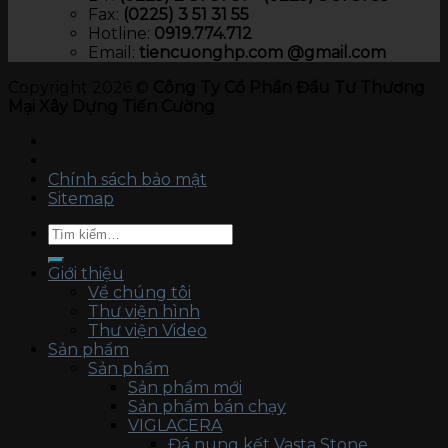
Fax:
(0225) 3 51 31 55
Hotline:
0919.774.712​
Email:
tiencuonghp.com @gmail.com
Copyright 2026 ©
Công Ty Cổ Phần Đầu Tư Thương
Mại Xây Dựng Tiến Cường
Chính sách bảo mật
Sitemap
Tìm
kiếm:
Giới thiệu
Về chúng tôi
Thư viện hình
Thư viện Video
Sản phẩm
Sản phẩm
Sản phẩm mới
Sản phẩm bán chạy
VIGLACERA
Đá nung kết Vasta Stone