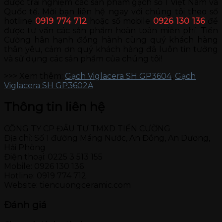
được trải nghiệm các sản phẩm gạch số 1 Việt Nam và
Quốc tế. Mời bạn liên hệ ngay với chúng tôi theo số
hotline
0919 774 712
hoặc số mobile
0926 130 136
để
được tư vấn các sản phẩm hoàn toàn miễn phí. Tiến
Cường hân hạnh đồng hành cùng quý khách hàng
thân yêu, cảm ơn quý khách hàng đã luôn tin tưởng
và sử dụng các sản phẩm của chúng tôi!
>>> Xem thêm:
Gạch Viglacera SH GP3604
,
Gạch
Viglacera SH GP3602A
Thông tin liên hệ
CÔNG TY CP ĐẦU TƯ TMXD TIẾN CƯỜNG
Địa chỉ: Số 1 đường Máng Nước, An Đồng, An Dương,
Hải Phòng
Điện thoại: 0225 3 513 155
Mobile: 0926 130 136
Hotline: 0919 774 712
Website: tiencuongceramic.com
Đánh giá