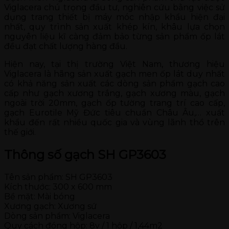
Viglacera chú trọng đầu tư, nghiên cứu bằng việc sử
dụng trang thiết bị máy móc nhập khẩu hiện đại
nhất, quy trình sản xuất khép kín, khâu lựa chọn
nguyên liệu kĩ càng đảm bảo từng sản phẩm ốp lát
đều đạt chất lượng hàng đầu.
Hiện nay, tại thị trường Việt Nam, thương hiệu
Viglacera là hãng sản xuất gạch men ốp lát duy nhất
có khả năng sản xuất các dòng sản phẩm gạch cao
cấp như gạch xương trắng, gạch xương màu, gạch
ngoài trời 20mm, gạch ốp tường trang trí cao cấp,
gạch Eurotile Mỹ Đức tiêu chuẩn Châu Âu,… xuất
khẩu đến rất nhiều quốc gia và vùng lãnh thổ trên
thế giới.
Thông số gạch SH GP3603
Tên sản phẩm: SH GP3603
Kích thước: 300 x 600 mm
Bề mặt: Mài bóng
Xương gạch: Xương sứ
Dòng sản phẩm: Viglacera
Quy cách đóng hộp: 8v / 1 hộp / 1,44m2