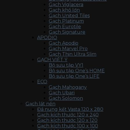
Gạch Viglacera
Gạch khổ lớn
Gạch United Tiles
Gạch Platinum
Gạch Eurotile
Gạch Signature
APODIO
Gạch Apodio
Gạch Marvel Pro
Gạch Thin Ultra Slim
GẠCH VIỆT Ý
Bộ sưu tập VY1
Bộ sưu tập One’s HOME
Bộ sưu tập One’s LIFE
ECO
Gạch Mahogany
Gạch Ubari
Gạch Solomon
Gạch lát nền
Đá nung kết Vasta 120 x 280
Gạch kích thước 120 x 240
Gạch kích thước 120 x 120
Gạch kích thước 100 x 100