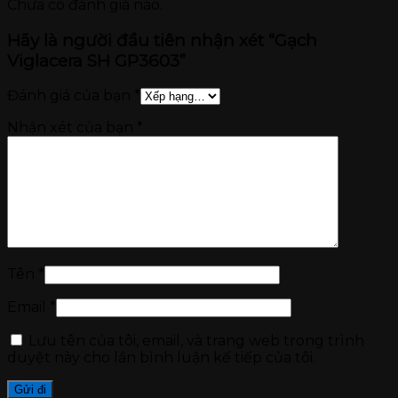
Chưa có đánh giá nào.
Hãy là người đầu tiên nhận xét “Gạch
Viglacera SH GP3603”
Đánh giá của bạn
*
Nhận xét của bạn
*
Tên
*
Email
*
Lưu tên của tôi, email, và trang web trong trình
duyệt này cho lần bình luận kế tiếp của tôi.