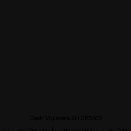
Gạch Viglacera SH GP3603
Gạch men Viglacera là dòng sản phẩm chủ lực được