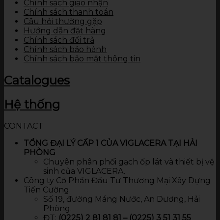
Chính sách giao nhận
Chính sách thanh toán
Câu hỏi thường gặp
Hướng dẫn đặt hàng
Chính sách đổi trả
Chính sách bảo hành
Chính sách bảo mật thông tin
Catalogues
Hệ thống
CONTACT
TỔNG ĐẠI LÝ CẤP 1 CỦA VIGLACERA TẠI HẢI
PHÒNG
Chuyên phân phối gạch ốp lát và thiết bị vệ
sinh của VIGLACERA.
Công ty Cổ Phần Đầu Tư Thương Mại Xây Dựng
Tiến Cường.
Số 19, đường Máng Nước, An Dương, Hải
Phòng.
ĐT:
(0225) 2 81 81 81 – (0225) 3 51 31 55