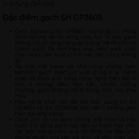
Ứng dụng: Ốp tường
Đặc điểm gạch SH GP3603
Gạch Viglacera SH GP3603 xương sứ có nhiều
điểm lợi thế để thi công chịu lực. Vì thế, gạch
không chỉ có công năng ốp tường mà nó còn trở
thành gạch lát nền hiệu quả. Viên gạch chắc
chắn được sản xuất chính xác đến từng thông
số
Bề mặt mài bóng với khả năng chống bám
bẩn.Men gạch được sản xuất đúng tỉ lệ thành
phần và được phủ bằng công nghệ hiện đại. Vì
thế, ở những điều kiện tiêu chuẩn thông
thường, gạch không dễ bị bong tróc hay phai
màu.
Màu vàng nhạt vân đá kết hợp cùng bộ SH
GP3604 và SH GP3604A tạo nên 1 không gian
hiện đại sang trọng.
Gạch còn có ưu điểm chống mài mòn và trầy
xước. Thi công gạch tạo nên sự hoàn hảo trên
các bức tường. Hiệu quả thi công cao đáp ứng
mong muốn của các gia chủ và chủ thầu xây