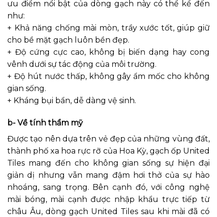
ưu điểm nổi bật của dòng gạch này có thể kể đến
như:
+ Khả năng chống mài mòn, trầy xước tốt, giúp giữ
cho bề mặt gạch luôn bền đẹp.
+ Độ cứng cực cao, không bị biến dạng hay cong
vênh dưới sự tác động của môi trường.
+ Độ hút nước thấp, không gây ẩm mốc cho không
gian sống.
+ Kháng bụi bẩn, dễ dàng vệ sinh.
b- Về tính thẩm mỹ
Được tạo nên dựa trên vẻ đẹp của những vùng đất,
thành phố xa hoa rực rỡ của Hoa Kỳ, gạch ốp United
Tiles mang đến cho không gian sống sự hiện đại
giản dị nhưng vẫn mang đậm hơi thở của sự hào
nhoáng, sang trọng. Bên cạnh đó, với công nghệ
mài bóng, mài cạnh được nhập khẩu trực tiếp từ
châu Âu, dòng gạch United Tiles sau khi mài đã có