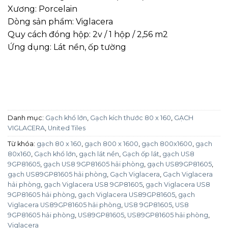
Xương: Porcelain
Dòng sản phẩm: Viglacera
Quy cách đóng hộp: 2v / 1 hộp / 2,56 m2
Ứng dụng: Lát nền, ốp tường
Danh mục:
Gạch khổ lớn
,
Gạch kích thước 80 x 160
,
GẠCH
VIGLACERA
,
United Tiles
Từ khóa:
gạch 80 x 160
,
gạch 800 x 1600
,
gạch 800x1600
,
gạch
80x160
,
Gạch khổ lớn
,
gạch lát nền
,
Gạch ốp lát
,
gạch US8
9GP81605
,
gạch US8 9GP81605 hải phòng
,
gạch US89GP81605
,
gạch US89GP81605 hải phòng
,
Gạch Viglacera
,
Gạch Viglacera
hải phòng
,
gạch Viglacera US8 9GP81605
,
gạch Viglacera US8
9GP81605 hải phòng
,
gạch Viglacera US89GP81605
,
gạch
Viglacera US89GP81605 hải phòng
,
US8 9GP81605
,
US8
9GP81605 hải phòng
,
US89GP81605
,
US89GP81605 hải phòng
,
Viglacera