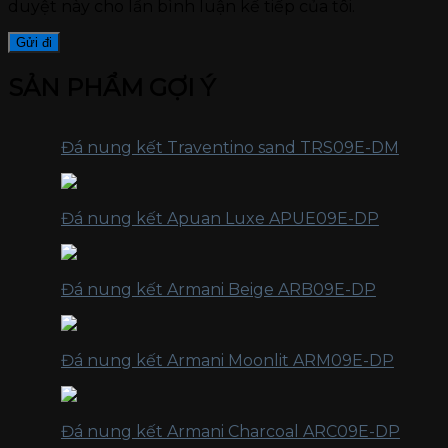
duyệt này cho lần bình luận kế tiếp của tôi.
SẢN PHẨM GỢI Ý
Đá nung kết Traventino sand TRS09E-DM
Đá nung kết Apuan Luxe APUE09E-DP
Đá nung kết Armani Beige ARB09E-DP
Đá nung kết Armani Moonlit ARM09E-DP
Đá nung kết Armani Charcoal ARC09E-DP