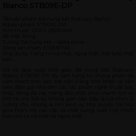
Bianco STB09E-DP
Tên sản phẩm: Đá nung kết Statuary Bianco
Mã sản phẩm: STB09E-DP
Kích thước: 1200 x 2800 mm
Bề mặt: Bóng
Xương: Đá nung kết – Vasta stone
Dòng sản phẩm: ESSENTIAL
Ứng dụng: Trang trí nội thất, ngoại thất, mặt bếp, mặt
bàn …
Với vẻ đẹp vượt thời gian, đá nung kết Statuary
Bianco STB09E-DP lấy cảm hứng từ những phiến đá
cẩm thạch tinh xảo. Với nền trắng tinh khiết và vân
xám đậm gợi nhớ đến các tác phẩm nghệ thuật bậc
thầy, dòng đá này mang đến một chút thanh lịch và
tinh tế cho bất kỳ không gian nào. Đây là lựa chọn lý
tưởng cho những ai tìm kiếm sự hòa quyện hài hòa
giữa thẩm mỹ cao cấp và chất lượng vượt trội, thích
hợp cho cả nội thất và ngoại thất.