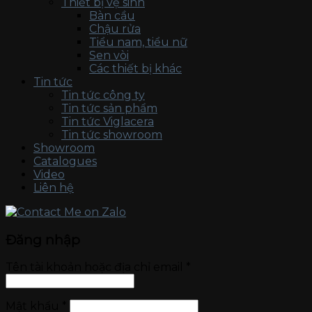
Thiết bị vệ sinh
Bàn cầu
Chậu rửa
Tiểu nam, tiểu nữ
Sen vòi
Các thiết bị khác
Tin tức
Tin tức công ty
Tin tức sản phẩm
Tin tức Viglacera
Tin tức showroom
Showroom
Catalogues
Video
Liên hệ
Đăng nhập
Tên tài khoản hoặc địa chỉ email
*
Mật khẩu
*