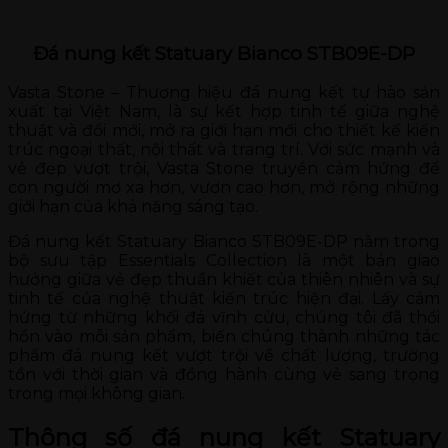
Đá nung kết Statuary Bianco STB09E-DP
Vasta Stone – Thương hiệu đá nung kết tự hào sản
xuất tại Việt Nam, là sự kết hợp tinh tế giữa nghệ
thuật và đổi mới, mở ra giới hạn mới cho thiết kế kiến
trúc ngoại thất, nội thất và trang trí. Với sức mạnh và
vẻ đẹp vượt trội, Vasta Stone truyền cảm hứng để
con người mơ xa hơn, vươn cao hơn, mở rộng những
giới hạn của khả năng sáng tạo.
Đá nung kết Statuary Bianco STB09E-DP nằm trong
bộ sưu tập Essentials Collection là một bản giao
hưởng giữa vẻ đẹp thuần khiết của thiên nhiên và sự
tinh tế của nghệ thuật kiến trúc hiện đại. Lấy cảm
hứng từ những khối đá vĩnh cửu, chúng tôi đã thổi
hồn vào mỗi sản phẩm, biến chúng thành những tác
phẩm đá nung kết vượt trội về chất lượng, trường
tồn với thời gian và đồng hành cùng vẻ sang trọng
trong mọi không gian.
Thông số đá nung kết Statuary