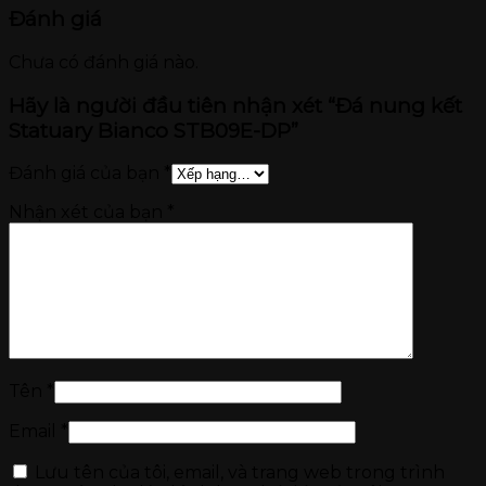
Đánh giá
Chưa có đánh giá nào.
Hãy là người đầu tiên nhận xét “Đá nung kết
Statuary Bianco STB09E-DP”
Đánh giá của bạn
*
Nhận xét của bạn
*
Tên
*
Email
*
Lưu tên của tôi, email, và trang web trong trình