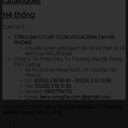
Catalogues
Hệ thống
CONTACT
TỔNG ĐẠI LÝ CẤP 1 CỦA VIGLACERA TẠI HẢI
PHÒNG
Chuyên phân phối gạch ốp lát và thiết bị vệ
sinh của VIGLACERA.
Công ty Cổ Phần Đầu Tư Thương Mại Xây Dựng
Tiến Cường.
Số 19, đường Máng Nước, An Dương, Hải
Phòng.
ĐT:
(0225) 2 81 81 81 – (0225) 3 51 31 55
Fax:
(0225) 3 51 31 55
Hotline:
0919.774.712​
Email:
tiencuonghp.com @gmail.com
Copyright 2026 ©
Công Ty Cổ Phần Đầu Tư Thương
Mại Xây Dựng Tiến Cường