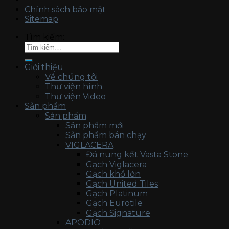
Chính sách bảo mật
Sitemap
Tìm kiếm:
Giới thiệu
Về chúng tôi
Thư viện hình
Thư viện Video
Sản phẩm
Sản phẩm
Sản phẩm mới
Sản phẩm bán chạy
VIGLACERA
Đá nung kết Vasta Stone
Gạch Viglacera
Gạch khổ lớn
Gạch United Tiles
Gạch Platinum
Gạch Eurotile
Gạch Signature
APODIO