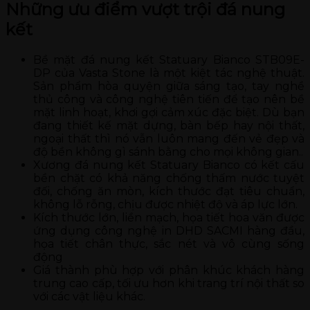
Những ưu điểm vượt trội đá nung
kết
Bề mặt đá nung kết Statuary Bianco STB09E-
DP của Vasta Stone là một kiệt tác nghệ thuật.
Sản phẩm hòa quyện giữa sáng tạo, tay nghề
thủ công và công nghệ tiên tiến để tạo nên bề
mặt linh hoạt, khơi gợi cảm xúc đặc biệt. Dù bạn
đang thiết kế mặt dựng, bàn bếp hay nội thất,
ngoại thất thì nó vẫn luôn mang đến vẻ đẹp và
độ bền không gì sánh bằng cho mọi không gian..
Xương đá nung kết Statuary Bianco có kết cấu
bền chặt có khả năng chống thấm nước tuyệt
đối, chống ăn mòn, kích thước đạt tiêu chuẩn,
không lỗ rỗng, chịu được nhiệt độ và áp lực lớn.
Kích thước lớn, liền mạch, họa tiết hoa văn được
ứng dụng công nghệ in DHD SACMI hàng đầu,
họa tiết chân thực, sắc nét và vô cùng sống
động
Giá thành phù hợp với phân khúc khách hàng
trung cao cấp, tối ưu hơn khi trang trí nội thất so
với các vật liệu khác.