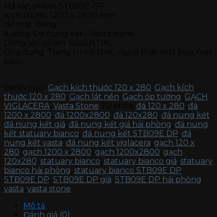
Mã sản phẩm: STB09E-DP
Kích thước: 1200 x 2800 mm
Bề mặt: Bóng
Xương: Đá nung kết – Vasta stone
Dòng sản phẩm: ESSENTIAL
Ứng dụng: Trang trí nội thất, ngoại thất, mặt bếp, mặt
bàn …
Danh mục:
Gạch kích thước 120 x 280
,
Gạch kích
thước 120 x 280
,
Gạch lát nền
,
Gạch ốp tường
,
GẠCH
VIGLACERA
,
Vasta Stone
Từ khóa:
đá 120 x 280
,
đá
1200 x 2800
,
đá 1200x2800
,
đá 120x280
,
đá nung kết
,
đá nung kết giá
,
đá nung kết giá hải phòng
,
đá nung
kết statuary bianco
,
đá nung kết STB09E DP
,
đá
nung kết vasta
,
đá nung kết viglacera
,
gạch 120 x
280
,
gạch 1200 x 2800
,
gạch 1200x2800
,
gạch
120x280
,
statuary bianco
,
statuary bianco giá
,
statuary
bianco hải phòng
,
statuary bianco STB09E DP
,
STB09E DP
,
STB09E DP giá
,
STB09E DP hải phòng
,
vasta
,
vasta stone
Mô tả
Đánh giá (0)