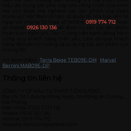
mẫu đá nung kết phù hợp cho công trình của mình
mà còn được trải nghiệm các sản phẩm của Vasta
stone số 1 Việt Nam và tầm cỡ quốc tế. Mời bạn liên hệ
ngay với chúng tôi theo số hotline
0919 774 712
hoặc
số mobile
0926 130 136
để được tư vấn các sản phẩm
hoàn toàn miễn phí. Tiến Cường hân hạnh đồng hành
cùng quý khách hàng thân yêu, cảm ơn quý khách
hàng đã luôn tin tưởng và sử dụng các sản phẩm của
chúng tôi!
>>> Xem thêm:
Terra Beige TEB09E-DM
,
Marvel
Bernini MAB09E-DP
Thông tin liên hệ
CÔNG TY CP ĐẦU TƯ TMXD TIẾN CƯỜNG
Địa chỉ: Số 1 đường Máng Nước, An Đồng, An Dương,
Hải Phòng
Điện thoại: 0225 3 513 155
Mobile: 0926 130 136
Hotline: 0919 774 712
Website: tiencuongceramic.com