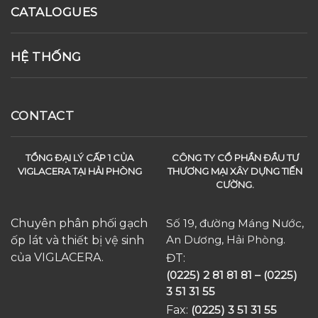
CATALOGUES
HỆ THỐNG
CONTACT
TỔNG ĐẠI LÝ CẤP 1 CỦA
CÔNG TY CỔ PHẦN ĐẦU TƯ
VIGLACERA TẠI HẢI PHÒNG
THƯƠNG MẠI XÂY DỰNG TIẾN
CƯỜNG.
Chuyên phân phối gạch
Số 19, đường Máng Nước,
An Dương, Hải Phòng.
ốp lát và thiết bị vệ sinh
của VIGLACERA.
ĐT:
(0225) 2 81 81 81 – (0225)
3 51 31 55
Fax:
(0225) 3 51 31 55