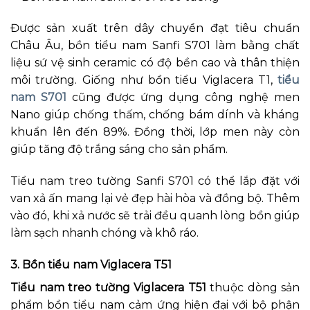
Được sản xuất trên dây chuyền đạt tiêu chuẩn
Châu Âu, bồn tiểu nam Sanfi S701 làm bằng chất
liệu sứ vệ sinh ceramic có độ bền cao và thân thiện
môi trường. Giống như bồn tiểu Viglacera T1,
tiểu
nam S701
cũng được ứng dụng công nghệ men
Nano giúp chống thấm, chống bám dính và kháng
khuẩn lên đến 89%. Đồng thời, lớp men này còn
giúp tăng độ trắng sáng cho sản phẩm.
Tiểu nam treo tường Sanfi S701 có thể lắp đặt với
van xả ấn mang lại vẻ đẹp hài hòa và đồng bộ. Thêm
vào đó, khi xả nước sẽ trải đều quanh lòng bồn giúp
làm sạch nhanh chóng và khô ráo.
3. Bồn tiểu nam Viglacera T51
Tiểu nam treo tường Viglacera T51
thuộc dòng sản
phẩm bồn tiểu nam cảm ứng hiện đại với bộ phận