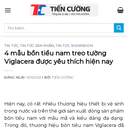
Skip
to
content
Tìm
kiếm:
TIN TỨC
,
TIN TỨC SẢN PHẨM
,
TIN TỨC SHOWROOM
4 mẫu bồn tiểu nam treo tường
Viglacera được yêu thích hiện nay
ĐĂNG NGÀY
13/10/2023
BỞI
TIẾN CƯỜNG
Hiện nay, có rất nhiều thương hiệu thiết bị vệ sinh
trong nước và trên thế giới sản xuất dòng sản phẩm
bồn tiểu nam với mẫu mã và kiểu dáng đa dạng.
Trong đó, thương hiệu bồn tiểu nam Viglacera đã