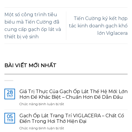
Một số công trình tiêu
Tiến Cường ký kết hợp
biểu mà Tiến Cường đã
tác kinh doanh gạch khổ
cung cấp gạch ốp lát và
lớn Viglacera
thiết bị vệ sinh
BÀI VIẾT MỚI NHẤT
Giá Trị Thực Của Gạch Ốp Lát Thế Hệ Mới: Lớn
28
Th7
Hơn Để Khác Biệt – Chuẩn Hơn Để Dẫn Đầu
ở
Chức năng bình luận bị tắt
Giá
Trị
Gạch Ốp Lát Trang Trí VIGLACERA – Chất Cổ
05
Thực
Th9
Điển Trong Hơi Thở Hiện Đại
Của
ở
Chức năng bình luận bị tắt
Gạch