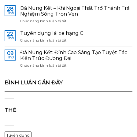
Gạch
Ốp
Ốp
Lát
Đá Nung Kết – Khi Ngoại Thất Trở Thành Trải
28
Lát
Thế
Th8
Nghiệm Sống Trọn Vẹn
Trang
Hệ
ở
Chức năng bình luận bị tắt
Trí
Mới:
Đá
VIGLACERA
Lớn
Nung
–
Tuyển dụng lái xe hạng C
Hơn
22
Kết
Chất
Th8
Để
ở
Chức năng bình luận bị tắt
–
Cổ
Khác
Tuyển
Khi
Điển
Biệt
dụng
Đá Nung Kết: Đỉnh Cao Sáng Tạo Tuyệt Tác
Ngoại
09
Trong
–
lái
Th8
Thất
Kiến Trúc Đương Đại
Hơi
Chuẩn
xe
Trở
Thở
Hơn
ở
Chức năng bình luận bị tắt
hạng
Thành
Hiện
Để
Đá
C
Trải
Đại
Dẫn
Nung
Nghiệm
Đầu
Kết:
BÌNH LUẬN GẦN ĐÂY
Sống
Đỉnh
Trọn
Cao
Vẹn
Sáng
Tạo
Tuyệt
THẺ
Tác
Kiến
Trúc
Đương
Đại
Tuyển dụng