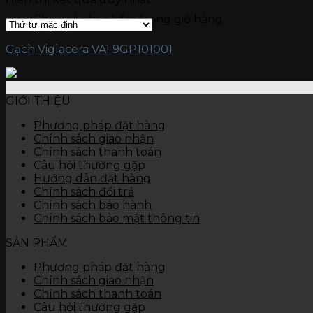
Gạch kích thước 15 x 90
Chưa có sản phẩm trong giỏ hàng.
Gạch kích thước 15 x 60
Gạch ốp tường
Đá nung kết Vasta 120 x 280
Gạch Viglacera VA1 9GP101001
Gạch kích thước 80 x 120
Gạch kích thước 60 x 120
Gạch kích thước 60 x 60
GIỚI THIỆU
Gạch kích thước 45 x 90
Gạch kích thước 40 x 80
Phương pháp đặt hàng
Gạch kích thước 40 x 60
Chính sách giao nhận
Gạch kích thước 30 x 90
Chính sách thanh toán
Gạch kích thước 30 x 60
Câu hỏi thường gặp
Gạch kích thước 30 x 45
Hướng dẫn đặt hàng
Gạch kích thước 25 x 50
Chính sách đổi trả
Gạch kích thước 25 x 40
Chính sách bảo hành
Gạch kích thước 10 x 30
Chính sách bảo mật thông tin
Thiết bị vệ sinh
Bàn cầu
SẢN PHẨM
Chậu rửa
Tiểu nam, tiểu nữ
Phương pháp đặt hàng
Sen vòi
Chính sách giao nhận
Các thiết bị khác
Chính sách thanh toán
Câu hỏi thường gặp