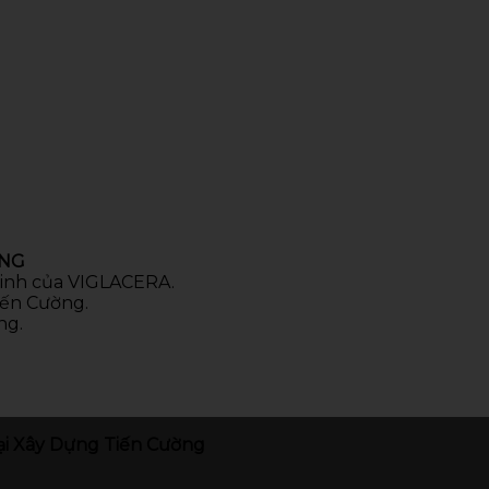
ÒNG
 sinh của VIGLACERA.
iến Cường.
ng.
i Xây Dựng Tiến Cường