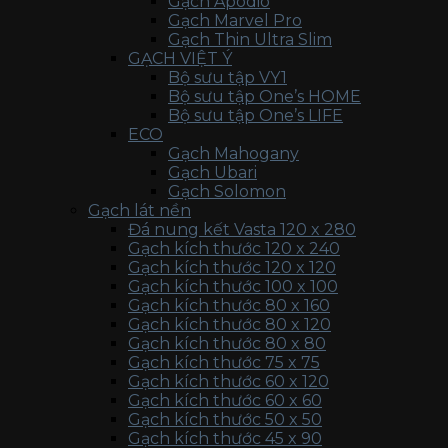
Gạch Apodio
Gạch Marvel Pro
Gạch Thin Ultra Slim
GẠCH VIỆT Ý
Bộ sưu tập VY1
Bộ sưu tập One’s HOME
Bộ sưu tập One’s LIFE
ECO
Gạch Mahogany
Gạch Ubari
Gạch Solomon
Gạch lát nền
Đá nung kết Vasta 120 x 280
Gạch kích thước 120 x 240
Gạch kích thước 120 x 120
Gạch kích thước 100 x 100
Gạch kích thước 80 x 160
Gạch kích thước 80 x 120
Gạch kích thước 80 x 80
Gạch kích thước 75 x 75
Gạch kích thước 60 x 120
Gạch kích thước 60 x 60
Gạch kích thước 50 x 50
Gạch kích thước 45 x 90