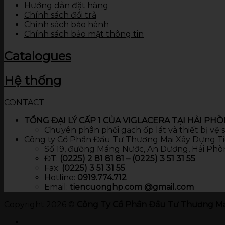
Hướng dẫn đặt hàng
Chính sách đổi trả
Chính sách bảo hành
Chính sách bảo mật thông tin
Catalogues
Hệ thống
CONTACT
TỔNG ĐẠI LÝ CẤP 1 CỦA VIGLACERA TẠI HẢI PH
Chuyên phân phối gạch ốp lát và thiết bị vệ
Công ty Cổ Phần Đầu Tư Thương Mại Xây Dựng T
Số 19, đường Máng Nước, An Dương, Hải Phò
ĐT:
(0225) 2 81 81 81 – (0225) 3 51 31 55
Fax:
(0225) 3 51 31 55
Hotline:
0919.774.712​
Email:
tiencuonghp.com @gmail.com
Copyright 2026 ©
Công Ty Cổ Phần Đầu Tư Thương Mạ