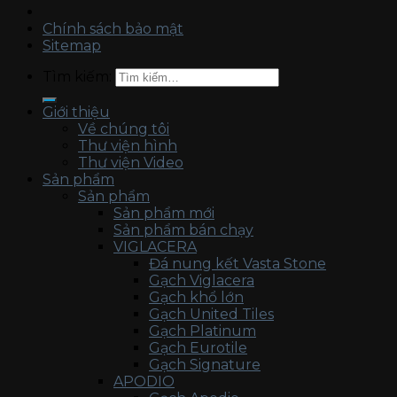
Chính sách bảo mật
Sitemap
Tìm kiếm:
Giới thiệu
Về chúng tôi
Thư viện hình
Thư viện Video
Sản phẩm
Sản phẩm
Sản phẩm mới
Sản phẩm bán chạy
VIGLACERA
Đá nung kết Vasta Stone
Gạch Viglacera
Gạch khổ lớn
Gạch United Tiles
Gạch Platinum
Gạch Eurotile
Gạch Signature
APODIO