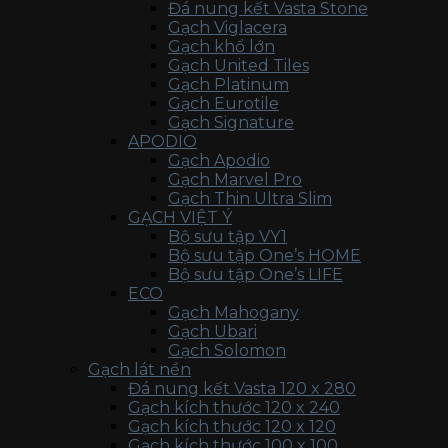
Đá nung kết Vasta Stone
Gạch Viglacera
Gạch khổ lớn
Gạch United Tiles
Gạch Platinum
Gạch Eurotile
Gạch Signature
APODIO
Gạch Apodio
Gạch Marvel Pro
Gạch Thin Ultra Slim
GẠCH VIỆT Ý
Bộ sưu tập VY1
Bộ sưu tập One’s HOME
Bộ sưu tập One’s LIFE
ECO
Gạch Mahogany
Gạch Ubari
Gạch Solomon
Gạch lát nền
Đá nung kết Vasta 120 x 280
Gạch kích thước 120 x 240
Gạch kích thước 120 x 120
Gạch kích thước 100 x 100