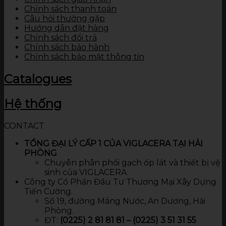
Chính sách thanh toán
Câu hỏi thường gặp
Hướng dẫn đặt hàng
Chính sách đổi trả
Chính sách bảo hành
Chính sách bảo mật thông tin
Catalogues
Hệ thống
CONTACT
TỔNG ĐẠI LÝ CẤP 1 CỦA VIGLACERA TẠI HẢI
PHÒNG
Chuyên phân phối gạch ốp lát và thiết bị vệ
sinh của VIGLACERA.
Công ty Cổ Phần Đầu Tư Thương Mại Xây Dựng
Tiến Cường.
Số 19, đường Máng Nước, An Dương, Hải
Phòng.
ĐT:
(0225) 2 81 81 81 – (0225) 3 51 31 55