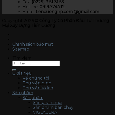
Fax:
(0225) 3 51 31 55
Hotline:
0919.774.712​
Email:
tiencuonghp.com @gmail.com
Copyright 2026 ©
Công Ty Cổ Phần Đầu Tư Thương
Mại Xây Dựng Tiến Cường
Chính sách bảo mật
Sitemap
Tìm kiếm:
Giới thiệu
Về chúng tôi
Thư viện hình
Thư viện Video
Sản phẩm
Sản phẩm
Sản phẩm mới
Sản phẩm bán chạy
VIGLACERA