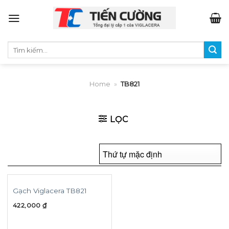
Skip
to
content
Tìm
kiếm:
Home
»
TB821
LỌC
Gạch Viglacera TB821
422,000
₫