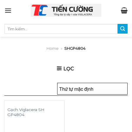
Skip
to
content
Tìm
kiếm:
Home
»
SHGP4804
LỌC
Gạch Viglacera SH
GP4804