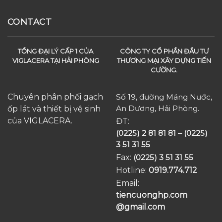
CONTACT
TỔNG ĐẠI LÝ CẤP 1 CỦA
CÔNG TY CỔ PHẦN ĐẦU TƯ
VIGLACERA TẠI HẢI PHÒNG
THƯƠNG MẠI XÂY DỰNG TIẾN
CƯỜNG.
Chuyên phân phối gạch
Số 19, đường Máng Nước,
An Dương, Hải Phòng.
ốp lát và thiết bị vệ sinh
của VIGLACERA.
ĐT:
(0225) 2 81 81 81 – (0225)
3 51 31 55
Fax:
(0225) 3 51 31 55
Hotline:
0919.774.712​
Email:
tiencuonghp.com
@gmail.com