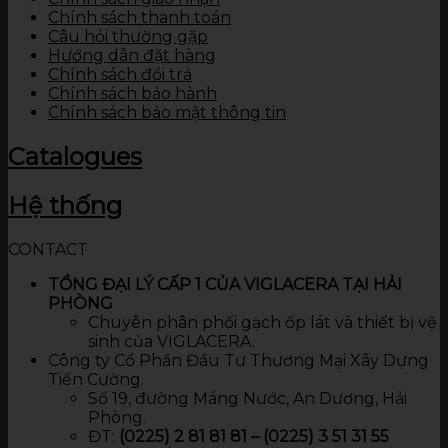
Chính sách thanh toán
Câu hỏi thường gặp
Hướng dẫn đặt hàng
Chính sách đổi trả
Chính sách bảo hành
Chính sách bảo mật thông tin
Catalogues
Hệ thống
CONTACT
TỔNG ĐẠI LÝ CẤP 1 CỦA VIGLACERA TẠI HẢI
PHÒNG
Chuyên phân phối gạch ốp lát và thiết bị vệ
sinh của VIGLACERA.
Công ty Cổ Phần Đầu Tư Thương Mại Xây Dựng
Tiến Cường.
Số 19, đường Máng Nước, An Dương, Hải
Phòng.
ĐT:
(0225) 2 81 81 81 – (0225) 3 51 31 55