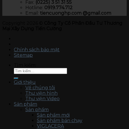
Fax:
(0225) 3 51 31 55
Hotline:
0919.774.712​
Email:
tiencuonghp.com @gmail.com
Copyright 2026 ©
Công Ty Cổ Phần Đầu Tư Thương
Mại Xây Dựng Tiến Cường
Chính sách bảo mật
Sitemap
Tìm kiếm:
Giới thiệu
Về chúng tôi
Thư viện hình
Thư viện Video
Sản phẩm
Sản phẩm
Sản phẩm mới
Sản phẩm bán chạy
VIGLACERA