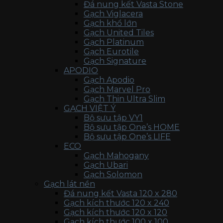
Đá nung kết Vasta Stone
Gạch Viglacera
Gạch khổ lớn
Gạch United Tiles
Gạch Platinum
Gạch Eurotile
Gạch Signature
APODIO
Gạch Apodio
Gạch Marvel Pro
Gạch Thin Ultra Slim
GẠCH VIỆT Ý
Bộ sưu tập VY1
Bộ sưu tập One’s HOME
Bộ sưu tập One’s LIFE
ECO
Gạch Mahogany
Gạch Ubari
Gạch Solomon
Gạch lát nền
Đá nung kết Vasta 120 x 280
Gạch kích thước 120 x 240
Gạch kích thước 120 x 120
Gạch kích thước 100 x 100