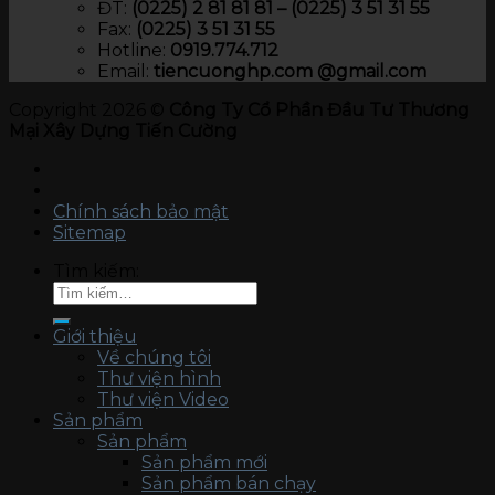
ĐT:
(0225) 2 81 81 81 – (0225) 3 51 31 55
Fax:
(0225) 3 51 31 55
Hotline:
0919.774.712​
Email:
tiencuonghp.com @gmail.com
Copyright 2026 ©
Công Ty Cổ Phần Đầu Tư Thương
Mại Xây Dựng Tiến Cường
Chính sách bảo mật
Sitemap
Tìm kiếm:
Giới thiệu
Về chúng tôi
Thư viện hình
Thư viện Video
Sản phẩm
Sản phẩm
Sản phẩm mới
Sản phẩm bán chạy