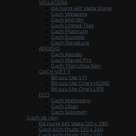
VIGLACERA
Đá nung kết Vasta Stone
Gạch Viglacera
Gạch khổ lớn
Gạch United Tiles
Gạch Platinum
Gạch Eurotile
Gạch Signature
APODIO
Gạch Apodio
Gạch Marvel Pro
Gạch Thin Ultra Slim
GẠCH VIỆT Ý
Bộ sưu tập VY1
Bộ sưu tập One’s HOME
Bộ sưu tập One’s LIFE
ECO
Gạch Mahogany
Gạch Ubari
Gạch Solomon
Gạch lát nền
Đá nung kết Vasta 120 x 280
Gạch kích thước 120 x 240
Gạch kích thước 120 x 120