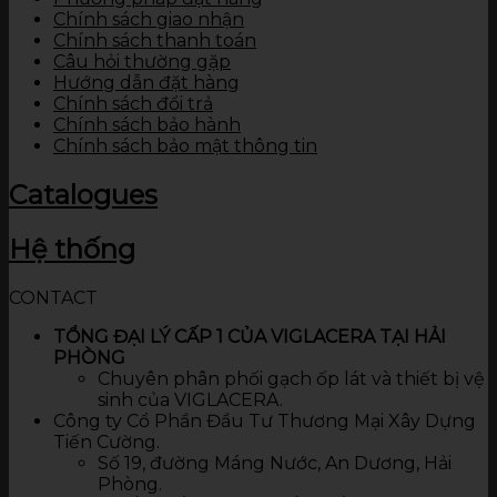
Chính sách giao nhận
Chính sách thanh toán
Câu hỏi thường gặp
Hướng dẫn đặt hàng
Chính sách đổi trả
Chính sách bảo hành
Chính sách bảo mật thông tin
Catalogues
Hệ thống
CONTACT
TỔNG ĐẠI LÝ CẤP 1 CỦA VIGLACERA TẠI HẢI
PHÒNG
Chuyên phân phối gạch ốp lát và thiết bị vệ
sinh của VIGLACERA.
Công ty Cổ Phần Đầu Tư Thương Mại Xây Dựng
Tiến Cường.
Số 19, đường Máng Nước, An Dương, Hải
Phòng.