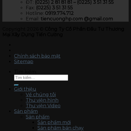
ĐT:
(0225) 2 81 81 81 – (0225) 3 51 31 55
Fax:
(0225) 3 51 31 55
Hotline:
0919.774.712​
Email:
tiencuonghp.com @gmail.com
Copyright 2026 ©
Công Ty Cổ Phần Đầu Tư Thương
Mại Xây Dựng Tiến Cường
Chính sách bảo mật
Sitemap
Tìm kiếm:
Giới thiệu
Về chúng tôi
Thư viện hình
Thư viện Video
Sản phẩm
Sản phẩm
Sản phẩm mới
Sản phẩm bán chạy