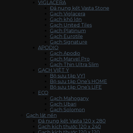
VIGLACERA
Đá nung kết Vasta Stone
Gạch Viglacera
Gạch khổ lớn
Gạch United Tiles
Gạch Platinum
Gạch Eurotile
Gạch Signature
APODIO
Gạch Apodio
Gạch Marvel Pro
Gạch Thin Ultra Slim
GẠCH VIỆT Ý
Bộ sưu tập VY1
Bộ sưu tập One’s HOME
Bộ sưu tập One’s LIFE
ECO
Gạch Mahogany
Gạch Ubari
Gạch Solomon
Gạch lát nền
Đá nung kết Vasta 120 x 280
Gạch kích thước 120 x 240
Gạch kích thước 120 x 120