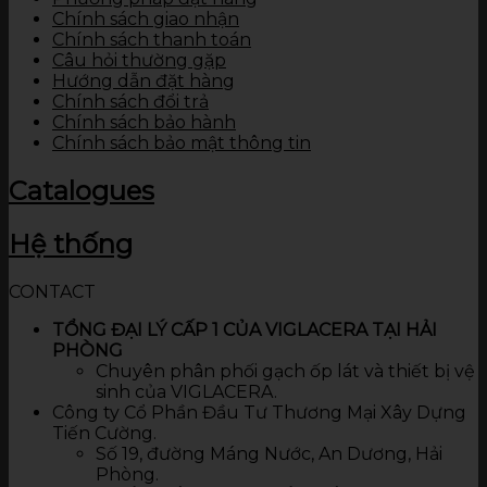
Chính sách giao nhận
Chính sách thanh toán
Câu hỏi thường gặp
Hướng dẫn đặt hàng
Chính sách đổi trả
Chính sách bảo hành
Chính sách bảo mật thông tin
Catalogues
Hệ thống
CONTACT
TỔNG ĐẠI LÝ CẤP 1 CỦA VIGLACERA TẠI HẢI
PHÒNG
Chuyên phân phối gạch ốp lát và thiết bị vệ
sinh của VIGLACERA.
Công ty Cổ Phần Đầu Tư Thương Mại Xây Dựng
Tiến Cường.
Số 19, đường Máng Nước, An Dương, Hải
Phòng.