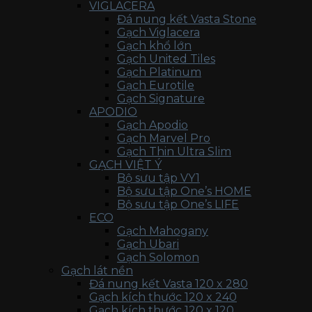
VIGLACERA
Đá nung kết Vasta Stone
Gạch Viglacera
Gạch khổ lớn
Gạch United Tiles
Gạch Platinum
Gạch Eurotile
Gạch Signature
APODIO
Gạch Apodio
Gạch Marvel Pro
Gạch Thin Ultra Slim
GẠCH VIỆT Ý
Bộ sưu tập VY1
Bộ sưu tập One’s HOME
Bộ sưu tập One’s LIFE
ECO
Gạch Mahogany
Gạch Ubari
Gạch Solomon
Gạch lát nền
Đá nung kết Vasta 120 x 280
Gạch kích thước 120 x 240
Gạch kích thước 120 x 120