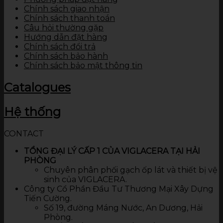
Chính sách giao nhận
Chính sách thanh toán
Câu hỏi thường gặp
Hướng dẫn đặt hàng
Chính sách đổi trả
Chính sách bảo hành
Chính sách bảo mật thông tin
Catalogues
Hệ thống
CONTACT
TỔNG ĐẠI LÝ CẤP 1 CỦA VIGLACERA TẠI HẢI
PHÒNG
Chuyên phân phối gạch ốp lát và thiết bị vệ
sinh của VIGLACERA.
Công ty Cổ Phần Đầu Tư Thương Mại Xây Dựng
Tiến Cường.
Số 19, đường Máng Nước, An Dương, Hải
Phòng.