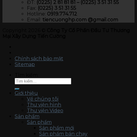
ĐT:
(0225) 2 81 81 81 – (0225) 3 51 31 55
Fax:
(0225) 3 51 31 55
Hotline:
0919.774.712​
Email:
tiencuonghp.com @gmail.com
Copyright 2026 ©
Công Ty Cổ Phần Đầu Tư Thương
Mại Xây Dựng Tiến Cường
Chính sách bảo mật
Sitemap
Tìm kiếm:
Giới thiệu
Về chúng tôi
Thư viện hình
Thư viện Video
Sản phẩm
Sản phẩm
Sản phẩm mới
Sản phẩm bán chạy