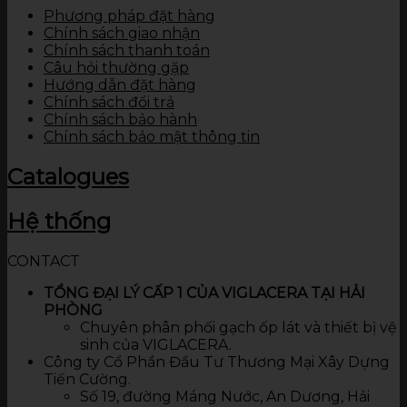
Phương pháp đặt hàng
Chính sách giao nhận
Chính sách thanh toán
Câu hỏi thường gặp
Hướng dẫn đặt hàng
Chính sách đổi trả
Chính sách bảo hành
Chính sách bảo mật thông tin
Catalogues
Hệ thống
CONTACT
TỔNG ĐẠI LÝ CẤP 1 CỦA VIGLACERA TẠI HẢI
PHÒNG
Chuyên phân phối gạch ốp lát và thiết bị vệ
sinh của VIGLACERA.
Công ty Cổ Phần Đầu Tư Thương Mại Xây Dựng
Tiến Cường.
Số 19, đường Máng Nước, An Dương, Hải