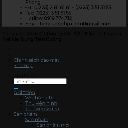
Phòng.
ĐT:
(0225) 2 81 81 81 – (0225) 3 51 31 55
Fax:
(0225) 3 51 31 55
Hotline:
0919.774.712​
Email:
tiencuonghp.com @gmail.com
Copyright 2026 ©
Công Ty Cổ Phần Đầu Tư Thương
Mại Xây Dựng Tiến Cường
Chính sách bảo mật
Sitemap
Tìm kiếm:
Giới thiệu
Về chúng tôi
Thư viện hình
Thư viện Video
Sản phẩm
Sản phẩm
Sản phẩm mới