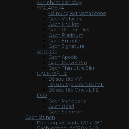
Sản phẩm bán chạy
VIGLACERA
Đá nung kết Vasta Stone
Gạch Viglacera
Gạch khổ lớn
Gạch United Tiles
Gạch Platinum
Gạch Eurotile
Gạch Signature
APODIO
Gạch Apodio
Gạch Marvel Pro
Gạch Thin Ultra Slim
GẠCH VIỆT Ý
Bộ sưu tập VY1
Bộ sưu tập One’s HOME
Bộ sưu tập One’s LIFE
ECO
Gạch Mahogany
Gạch Ubari
Gạch Solomon
Gạch lát nền
Đá nung kết Vasta 120 x 280
Gạch kích thước 120 x 240