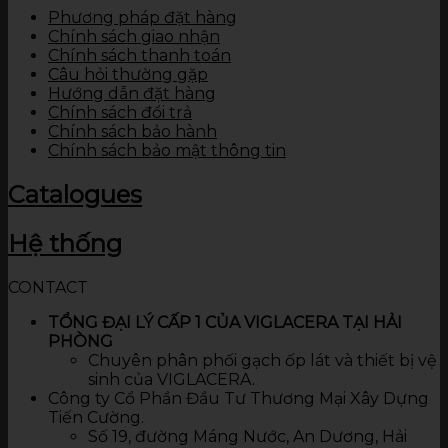
Phương pháp đặt hàng
Chính sách giao nhận
Chính sách thanh toán
Câu hỏi thường gặp
Hướng dẫn đặt hàng
Chính sách đổi trả
Chính sách bảo hành
Chính sách bảo mật thông tin
Catalogues
Hệ thống
CONTACT
TỔNG ĐẠI LÝ CẤP 1 CỦA VIGLACERA TẠI HẢI
PHÒNG
Chuyên phân phối gạch ốp lát và thiết bị vệ
sinh của VIGLACERA.
Công ty Cổ Phần Đầu Tư Thương Mại Xây Dựng
Tiến Cường.
Số 19, đường Máng Nước, An Dương, Hải