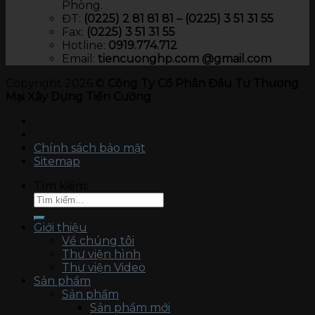
Phòng.
ĐT:
(0225) 2 81 81 81 – (0225) 3 51 31 55
Fax:
(0225) 3 51 31 55
Hotline:
0919.774.712​
Email:
tiencuonghp.com @gmail.com
Copyright 2026 ©
Công Ty Cổ Phần Đầu Tư Thương
Mại Xây Dựng Tiến Cường
Chính sách bảo mật
Sitemap
Tìm kiếm:
Giới thiệu
Về chúng tôi
Thư viện hình
Thư viện Video
Sản phẩm
Sản phẩm
Sản phẩm mới