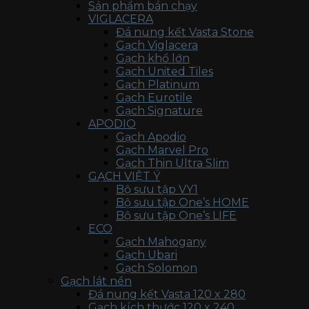
Sản phẩm bán chạy
VIGLACERA
Đá nung kết Vasta Stone
Gạch Viglacera
Gạch khổ lớn
Gạch United Tiles
Gạch Platinum
Gạch Eurotile
Gạch Signature
APODIO
Gạch Apodio
Gạch Marvel Pro
Gạch Thin Ultra Slim
GẠCH VIỆT Ý
Bộ sưu tập VY1
Bộ sưu tập One’s HOME
Bộ sưu tập One’s LIFE
ECO
Gạch Mahogany
Gạch Ubari
Gạch Solomon
Gạch lát nền
Đá nung kết Vasta 120 x 280
Gạch kích thước 120 x 240