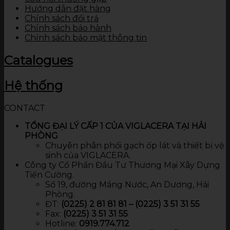
Hướng dẫn đặt hàng
Chính sách đổi trả
Chính sách bảo hành
Chính sách bảo mật thông tin
Catalogues
Hệ thống
CONTACT
TỔNG ĐẠI LÝ CẤP 1 CỦA VIGLACERA TẠI HẢI
PHÒNG
Chuyên phân phối gạch ốp lát và thiết bị vệ
sinh của VIGLACERA.
Công ty Cổ Phần Đầu Tư Thương Mại Xây Dựng
Tiến Cường.
Số 19, đường Máng Nước, An Dương, Hải
Phòng.
ĐT:
(0225) 2 81 81 81 – (0225) 3 51 31 55
Fax:
(0225) 3 51 31 55
Hotline:
0919.774.712​