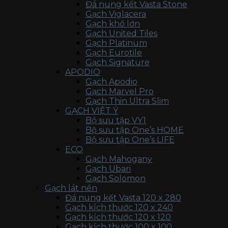
Đá nung kết Vasta Stone
Gạch Viglacera
Gạch khổ lớn
Gạch United Tiles
Gạch Platinum
Gạch Eurotile
Gạch Signature
APODIO
Gạch Apodio
Gạch Marvel Pro
Gạch Thin Ultra Slim
GẠCH VIỆT Ý
Bộ sưu tập VY1
Bộ sưu tập One’s HOME
Bộ sưu tập One’s LIFE
ECO
Gạch Mahogany
Gạch Ubari
Gạch Solomon
Gạch lát nền
Đá nung kết Vasta 120 x 280
Gạch kích thước 120 x 240
Gạch kích thước 120 x 120
Gạch kích thước 100 x 100