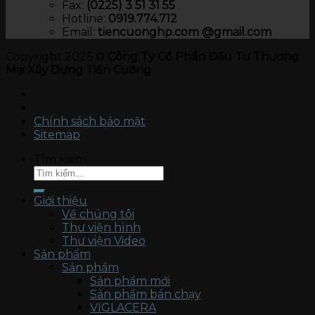
Fax:
(0225) 3 51 31 55
Hotline:
0919.774.712​
Email:
tiencuonghp.com @gmail.com
Copyright 2026 ©
Công Ty Cổ Phần Đầu Tư Thương
Mại Xây Dựng Tiến Cường
Chính sách bảo mật
Sitemap
Tìm kiếm:
Giới thiệu
Về chúng tôi
Thư viện hình
Thư viện Video
Sản phẩm
Sản phẩm
Sản phẩm mới
Sản phẩm bán chạy
VIGLACERA