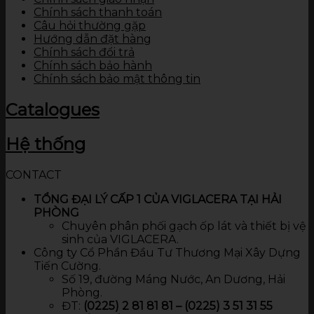
Chính sách thanh toán
Câu hỏi thường gặp
Hướng dẫn đặt hàng
Chính sách đổi trả
Chính sách bảo hành
Chính sách bảo mật thông tin
Catalogues
Hệ thống
CONTACT
TỔNG ĐẠI LÝ CẤP 1 CỦA VIGLACERA TẠI HẢI
PHÒNG
Chuyên phân phối gạch ốp lát và thiết bị vệ
sinh của VIGLACERA.
Công ty Cổ Phần Đầu Tư Thương Mại Xây Dựng
Tiến Cường.
Số 19, đường Máng Nước, An Dương, Hải
Phòng.
ĐT:
(0225) 2 81 81 81 – (0225) 3 51 31 55