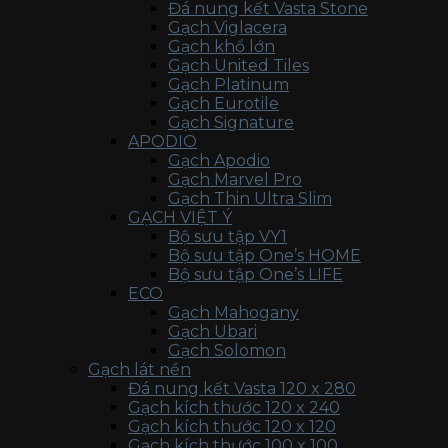
Đá nung kết Vasta Stone
Gạch Viglacera
Gạch khổ lớn
Gạch United Tiles
Gạch Platinum
Gạch Eurotile
Gạch Signature
APODIO
Gạch Apodio
Gạch Marvel Pro
Gạch Thin Ultra Slim
GẠCH VIỆT Ý
Bộ sưu tập VY1
Bộ sưu tập One’s HOME
Bộ sưu tập One’s LIFE
ECO
Gạch Mahogany
Gạch Ubari
Gạch Solomon
Gạch lát nền
Đá nung kết Vasta 120 x 280
Gạch kích thước 120 x 240
Gạch kích thước 120 x 120
Gạch kích thước 100 x 100