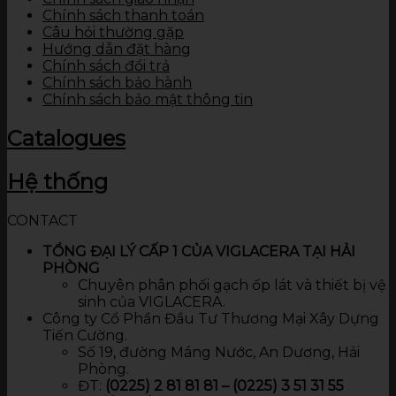
Chính sách thanh toán
Câu hỏi thường gặp
Hướng dẫn đặt hàng
Chính sách đổi trả
Chính sách bảo hành
Chính sách bảo mật thông tin
Catalogues
Hệ thống
CONTACT
TỔNG ĐẠI LÝ CẤP 1 CỦA VIGLACERA TẠI HẢI
PHÒNG
Chuyên phân phối gạch ốp lát và thiết bị vệ
sinh của VIGLACERA.
Công ty Cổ Phần Đầu Tư Thương Mại Xây Dựng
Tiến Cường.
Số 19, đường Máng Nước, An Dương, Hải
Phòng.
ĐT:
(0225) 2 81 81 81 – (0225) 3 51 31 55