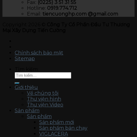
Fax:
(0225) 3 51 31 55
Hotline:
0919.774.712​
Email:
tiencuonghp.com @gmail.com
Copyright 2026 ©
Công Ty Cổ Phần Đầu Tư Thương
Mại Xây Dựng Tiến Cường
Chính sách bảo mật
Sitemap
Tìm kiếm:
Giới thiệu
Về chúng tôi
Thư viện hình
Thư viện Video
Sản phẩm
Sản phẩm
Sản phẩm mới
Sản phẩm bán chạy
VIGLACERA