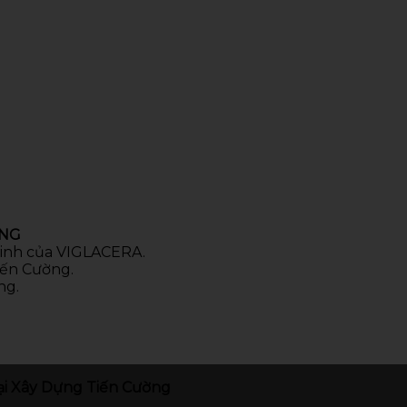
ÒNG
 sinh của VIGLACERA.
iến Cường.
ng.
i Xây Dựng Tiến Cường