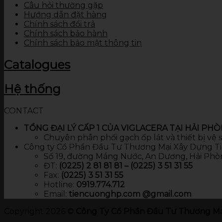
Câu hỏi thường gặp
Hướng dẫn đặt hàng
Chính sách đổi trả
Chính sách bảo hành
Chính sách bảo mật thông tin
Catalogues
Hệ thống
CONTACT
TỔNG ĐẠI LÝ CẤP 1 CỦA VIGLACERA TẠI HẢI PH
Chuyên phân phối gạch ốp lát và thiết bị vệ
Công ty Cổ Phần Đầu Tư Thương Mại Xây Dựng T
Số 19, đường Máng Nước, An Dương, Hải Phò
ĐT:
(0225) 2 81 81 81 – (0225) 3 51 31 55
Fax:
(0225) 3 51 31 55
Hotline:
0919.774.712​
Email:
tiencuonghp.com @gmail.com
Copyright 2026 ©
Công Ty Cổ Phần Đầu Tư Thương Mạ