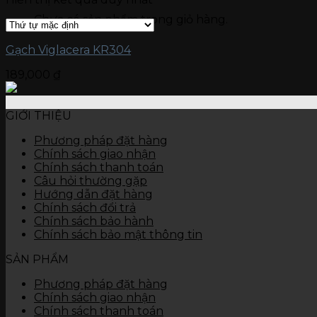
Gạch kích thước 15 x 90
Chưa có sản phẩm trong giỏ hàng.
Gạch kích thước 15 x 60
Gạch ốp tường
Đá nung kết Vasta 120 x 280
Gạch Viglacera KR304
Gạch kích thước 80 x 120
189,000
₫
Gạch kích thước 60 x 120
Gạch kích thước 60 x 60
Gạch kích thước 45 x 90
GIỚI THIỆU
Gạch kích thước 40 x 80
Gạch kích thước 40 x 60
Phương pháp đặt hàng
Gạch kích thước 30 x 90
Chính sách giao nhận
Gạch kích thước 30 x 60
Chính sách thanh toán
Gạch kích thước 30 x 45
Câu hỏi thường gặp
Gạch kích thước 25 x 50
Hướng dẫn đặt hàng
Gạch kích thước 25 x 40
Chính sách đổi trả
Gạch kích thước 10 x 30
Chính sách bảo hành
Thiết bị vệ sinh
Chính sách bảo mật thông tin
Bàn cầu
Chậu rửa
SẢN PHẨM
Tiểu nam, tiểu nữ
Sen vòi
Phương pháp đặt hàng
Các thiết bị khác
Chính sách giao nhận
Chính sách thanh toán