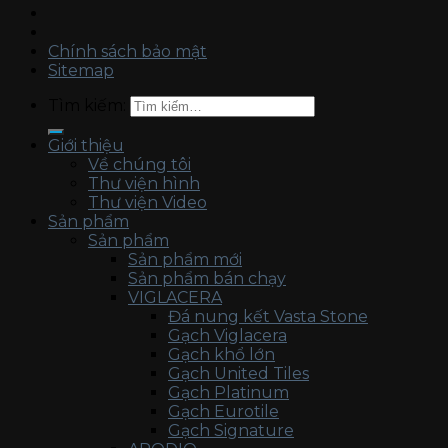
Chính sách bảo mật
Sitemap
Tìm kiếm:
Giới thiệu
Về chúng tôi
Thư viện hình
Thư viện Video
Sản phẩm
Sản phẩm
Sản phẩm mới
Sản phẩm bán chạy
VIGLACERA
Đá nung kết Vasta Stone
Gạch Viglacera
Gạch khổ lớn
Gạch United Tiles
Gạch Platinum
Gạch Eurotile
Gạch Signature