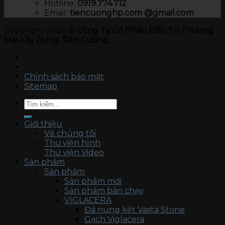
Hotline:
0919.774.712​
Email:
tiencuonghp.com @gmail.com
Copyright 2026 ©
Công Ty Cổ Phần Đầu Tư Thương
Mại Xây Dựng Tiến Cường
Chính sách bảo mật
Sitemap
Tìm
kiếm:
Giới thiệu
Về chúng tôi
Thư viện hình
Thư viện Video
Sản phẩm
Sản phẩm
Sản phẩm mới
Sản phẩm bán chạy
VIGLACERA
Đá nung kết Vasta Stone
Gạch Viglacera