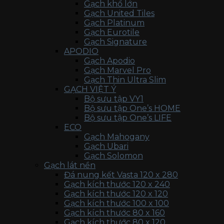
Gạch khổ lớn
Gạch United Tiles
Gạch Platinum
Gạch Eurotile
Gạch Signature
APODIO
Gạch Apodio
Gạch Marvel Pro
Gạch Thin Ultra Slim
GẠCH VIỆT Ý
Bộ sưu tập VY1
Bộ sưu tập One’s HOME
Bộ sưu tập One’s LIFE
ECO
Gạch Mahogany
Gạch Ubari
Gạch Solomon
Gạch lát nền
Đá nung kết Vasta 120 x 280
Gạch kích thước 120 x 240
Gạch kích thước 120 x 120
Gạch kích thước 100 x 100
Gạch kích thước 80 x 160
Gạch kích thước 80 x 120