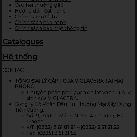
Câu hỏi thường gặp
Hướng dẫn đặt hàng
Chính sách đổi trả
Chính sách bảo hành
Chính sách bảo mật thông tin
Catalogues
Hệ thống
CONTACT
TỔNG ĐẠI LÝ CẤP 1 CỦA VIGLACERA TẠI HẢI
PHÒNG
Chuyên phân phối gạch ốp lát và thiết bị vệ
sinh của VIGLACERA.
Công ty Cổ Phần Đầu Tư Thương Mại Xây Dựng
Tiến Cường.
Số 19, đường Máng Nước, An Dương, Hải
Phòng.
ĐT:
(0225) 2 81 81 81 – (0225) 3 51 31 55
Fax:
(0225) 3 51 31 55