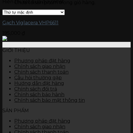
Hiển thị kết quả duy nhất
Chưa có sản phẩm trong giỏ hàng.
Gạch kích thước 15 x 60
Gạch ốp tường
Đá nung kết Vasta 120 x 280
Gạch kích thước 80 x 120
Gạch Viglacera VHP6611
Gạch kích thước 60 x 120
Gạch kích thước 60 x 60
195,000
₫
Gạch kích thước 45 x 90
Gạch kích thước 40 x 80
Gạch kích thước 40 x 60
GIỚI THIỆU
Gạch kích thước 30 x 90
Gạch kích thước 30 x 60
Phương pháp đặt hàng
Gạch kích thước 30 x 45
Chính sách giao nhận
Gạch kích thước 25 x 50
Chính sách thanh toán
Gạch kích thước 25 x 40
Câu hỏi thường gặp
Gạch kích thước 10 x 30
Hướng dẫn đặt hàng
Thiết bị vệ sinh
Chính sách đổi trả
Bàn cầu
Chính sách bảo hành
Chậu rửa
Chính sách bảo mật thông tin
Tiểu nam, tiểu nữ
SẢN PHẨM
Sen vòi
Các thiết bị khác
Phương pháp đặt hàng
Chính sách giao nhận
Chính sách thanh toán