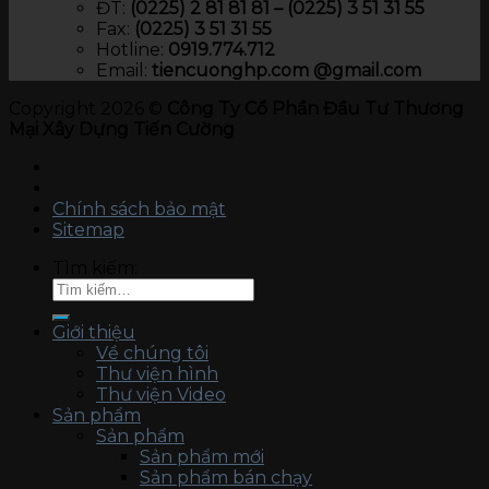
ĐT:
(0225) 2 81 81 81 – (0225) 3 51 31 55
Fax:
(0225) 3 51 31 55
Hotline:
0919.774.712​
Email:
tiencuonghp.com @gmail.com
Copyright 2026 ©
Công Ty Cổ Phần Đầu Tư Thương
Mại Xây Dựng Tiến Cường
Chính sách bảo mật
Sitemap
Tìm kiếm:
Giới thiệu
Về chúng tôi
Thư viện hình
Thư viện Video
Sản phẩm
Sản phẩm
Sản phẩm mới
Sản phẩm bán chạy