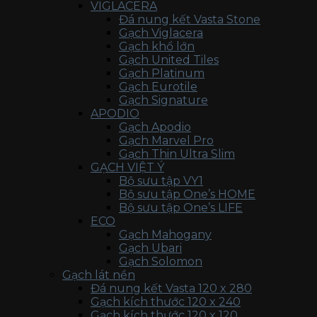
VIGLACERA
Đá nung kết Vasta Stone
Gạch Viglacera
Gạch khổ lớn
Gạch United Tiles
Gạch Platinum
Gạch Eurotile
Gạch Signature
APODIO
Gạch Apodio
Gạch Marvel Pro
Gạch Thin Ultra Slim
GẠCH VIỆT Ý
Bộ sưu tập VY1
Bộ sưu tập One’s HOME
Bộ sưu tập One’s LIFE
ECO
Gạch Mahogany
Gạch Ubari
Gạch Solomon
Gạch lát nền
Đá nung kết Vasta 120 x 280
Gạch kích thước 120 x 240
Gạch kích thước 120 x 120