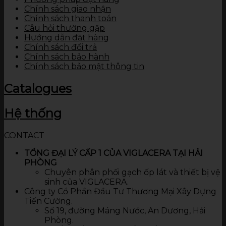
Chính sách giao nhận
Chính sách thanh toán
Câu hỏi thường gặp
Hướng dẫn đặt hàng
Chính sách đổi trả
Chính sách bảo hành
Chính sách bảo mật thông tin
Catalogues
Hệ thống
CONTACT
TỔNG ĐẠI LÝ CẤP 1 CỦA VIGLACERA TẠI HẢI
PHÒNG
Chuyên phân phối gạch ốp lát và thiết bị vệ
sinh của VIGLACERA.
Công ty Cổ Phần Đầu Tư Thương Mại Xây Dựng
Tiến Cường.
Số 19, đường Máng Nước, An Dương, Hải
Phòng.