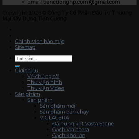
Email:
tiencuonghp.com @gmail.com
Copyright 2026 ©
Công Ty Cổ Phần Đầu Tư Thương
Mại Xây Dựng Tiến Cường
Chính sách bảo mật
Sitemap
Tìm
kiếm:
Giới thiệu
Về chúng tôi
Thư viện hình
Thư viện Video
Sản phẩm
Sản phẩm
Sản phẩm mới
Sản phẩm bán chạy
VIGLACERA
Đá nung kết Vasta Stone
Gạch Viglacera
Gạch khổ lớn