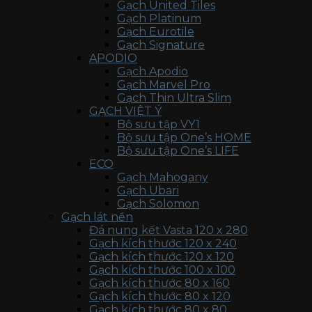
Gạch United Tiles
Gạch Platinum
Gạch Eurotile
Gạch Signature
APODIO
Gạch Apodio
Gạch Marvel Pro
Gạch Thin Ultra Slim
GẠCH VIỆT Ý
Bộ sưu tập VY1
Bộ sưu tập One’s HOME
Bộ sưu tập One’s LIFE
ECO
Gạch Mahogany
Gạch Ubari
Gạch Solomon
Gạch lát nền
Đá nung kết Vasta 120 x 280
Gạch kích thước 120 x 240
Gạch kích thước 120 x 120
Gạch kích thước 100 x 100
Gạch kích thước 80 x 160
Gạch kích thước 80 x 120
Gạch kích thước 80 x 80