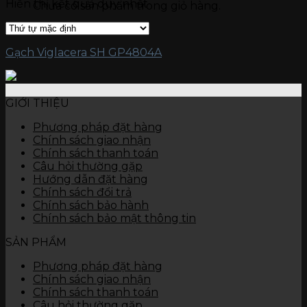
Hiển thị kết quả duy nhất
Chưa có sản phẩm trong giỏ hàng.
Gạch kích thước 15 x 60
Gạch ốp tường
Đá nung kết Vasta 120 x 280
Gạch kích thước 80 x 120
Gạch Viglacera SH GP4804A
Gạch kích thước 60 x 120
Gạch kích thước 60 x 60
Gạch kích thước 45 x 90
Gạch kích thước 40 x 80
GIỚI THIỆU
Gạch kích thước 40 x 60
Gạch kích thước 30 x 90
Phương pháp đặt hàng
Gạch kích thước 30 x 60
Chính sách giao nhận
Gạch kích thước 30 x 45
Chính sách thanh toán
Gạch kích thước 25 x 50
Câu hỏi thường gặp
Gạch kích thước 25 x 40
Hướng dẫn đặt hàng
Gạch kích thước 10 x 30
Chính sách đổi trả
Thiết bị vệ sinh
Chính sách bảo hành
Bàn cầu
Chính sách bảo mật thông tin
Chậu rửa
SẢN PHẨM
Tiểu nam, tiểu nữ
Sen vòi
Phương pháp đặt hàng
Các thiết bị khác
Chính sách giao nhận
Chính sách thanh toán
Câu hỏi thường gặp