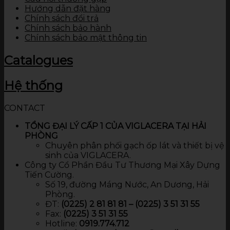
Hướng dẫn đặt hàng
Chính sách đổi trả
Chính sách bảo hành
Chính sách bảo mật thông tin
Catalogues
Hệ thống
CONTACT
TỔNG ĐẠI LÝ CẤP 1 CỦA VIGLACERA TẠI HẢI
PHÒNG
Chuyên phân phối gạch ốp lát và thiết bị vệ
sinh của VIGLACERA.
Công ty Cổ Phần Đầu Tư Thương Mại Xây Dựng
Tiến Cường.
Số 19, đường Máng Nước, An Dương, Hải
Phòng.
ĐT:
(0225) 2 81 81 81 – (0225) 3 51 31 55
Fax:
(0225) 3 51 31 55
Hotline:
0919.774.712​