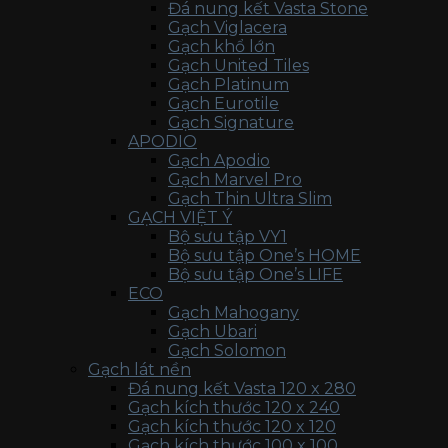
Đá nung kết Vasta Stone
Gạch Viglacera
Gạch khổ lớn
Gạch United Tiles
Gạch Platinum
Gạch Eurotile
Gạch Signature
APODIO
Gạch Apodio
Gạch Marvel Pro
Gạch Thin Ultra Slim
GẠCH VIỆT Ý
Bộ sưu tập VY1
Bộ sưu tập One’s HOME
Bộ sưu tập One’s LIFE
ECO
Gạch Mahogany
Gạch Ubari
Gạch Solomon
Gạch lát nền
Đá nung kết Vasta 120 x 280
Gạch kích thước 120 x 240
Gạch kích thước 120 x 120
Gạch kích thước 100 x 100