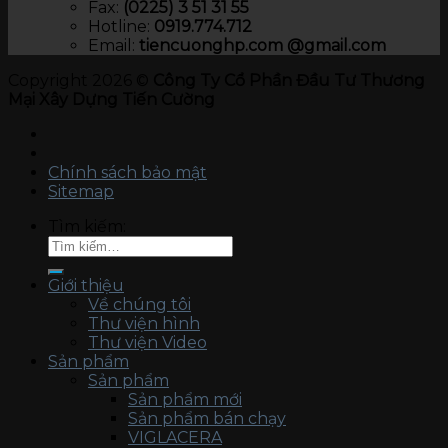
Fax:
(0225) 3 51 31 55
Hotline:
0919.774.712​
Email:
tiencuonghp.com @gmail.com
Copyright 2026 ©
Công Ty Cổ Phần Đầu Tư Thương
Mại Xây Dựng Tiến Cường
Chính sách bảo mật
Sitemap
Tìm kiếm:
Giới thiệu
Về chúng tôi
Thư viện hình
Thư viện Video
Sản phẩm
Sản phẩm
Sản phẩm mới
Sản phẩm bán chạy
VIGLACERA