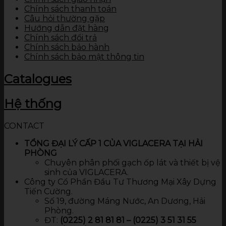
Chính sách thanh toán
Câu hỏi thường gặp
Hướng dẫn đặt hàng
Chính sách đổi trả
Chính sách bảo hành
Chính sách bảo mật thông tin
Catalogues
Hệ thống
CONTACT
TỔNG ĐẠI LÝ CẤP 1 CỦA VIGLACERA TẠI HẢI
PHÒNG
Chuyên phân phối gạch ốp lát và thiết bị vệ
sinh của VIGLACERA.
Công ty Cổ Phần Đầu Tư Thương Mại Xây Dựng
Tiến Cường.
Số 19, đường Máng Nước, An Dương, Hải
Phòng.
ĐT:
(0225) 2 81 81 81 – (0225) 3 51 31 55