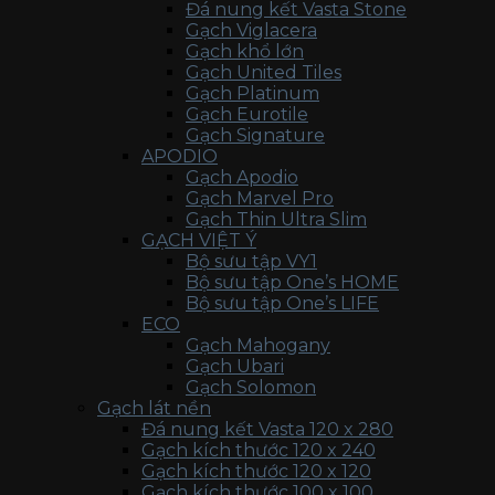
Đá nung kết Vasta Stone
Gạch Viglacera
Gạch khổ lớn
Gạch United Tiles
Gạch Platinum
Gạch Eurotile
Gạch Signature
APODIO
Gạch Apodio
Gạch Marvel Pro
Gạch Thin Ultra Slim
GẠCH VIỆT Ý
Bộ sưu tập VY1
Bộ sưu tập One’s HOME
Bộ sưu tập One’s LIFE
ECO
Gạch Mahogany
Gạch Ubari
Gạch Solomon
Gạch lát nền
Đá nung kết Vasta 120 x 280
Gạch kích thước 120 x 240
Gạch kích thước 120 x 120
Gạch kích thước 100 x 100