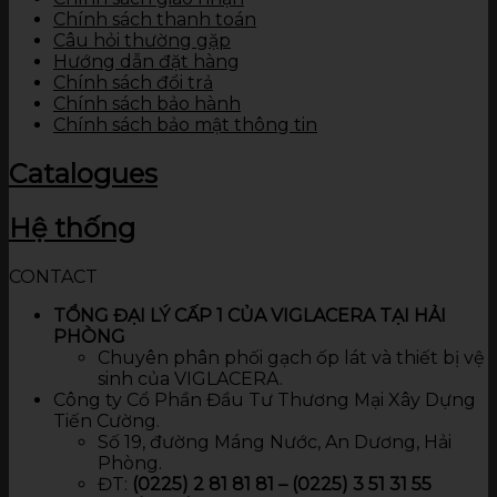
Chính sách thanh toán
Câu hỏi thường gặp
Hướng dẫn đặt hàng
Chính sách đổi trả
Chính sách bảo hành
Chính sách bảo mật thông tin
Catalogues
Hệ thống
CONTACT
TỔNG ĐẠI LÝ CẤP 1 CỦA VIGLACERA TẠI HẢI
PHÒNG
Chuyên phân phối gạch ốp lát và thiết bị vệ
sinh của VIGLACERA.
Công ty Cổ Phần Đầu Tư Thương Mại Xây Dựng
Tiến Cường.
Số 19, đường Máng Nước, An Dương, Hải
Phòng.
ĐT:
(0225) 2 81 81 81 – (0225) 3 51 31 55