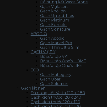
Đá nung kết Vasta Stone
Gạch Viglacera
Gạch khổ lớn
Gạch United Tiles
Gạch Platinum
Gạch Eurotile
Gạch Signature
APODIO
Gạch Apodio
Gạch Marvel Pro
Gạch Thin Ultra Slim
GẠCH VIỆT Ý
Bộ sưu tập VY1
Bộ sưu tập One’s HOME
Bộ sưu tập One’s LIFE
ECO
Gạch Mahogany
Gạch Ubari
Gạch Solomon
Gạch lát nền
Đá nung kết Vasta 120 x 280
Gạch kích thước 120 x 240
Gạch kích thước 120 x 120
Gạch kích thước 100 x 100