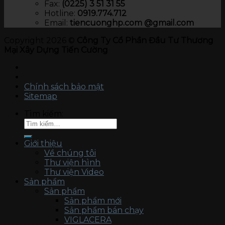
Fax:
(0225) 3 51 31 55
Hotline:
0919.774.712​
Email:
tiencuonghp.com @gmail.com
Copyright 2026 ©
Công Ty Cổ Phần Đầu Tư Thương
Mại Xây Dựng Tiến Cường
Chính sách bảo mật
Sitemap
Tìm kiếm:
Giới thiệu
Về chúng tôi
Thư viện hình
Thư viện Video
Sản phẩm
Sản phẩm
Sản phẩm mới
Sản phẩm bán chạy
VIGLACERA