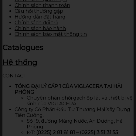
Chính sách thanh toán
Câu hỏi thường gặp
Hướng dẫn đặt hàng
Chính sách đổi trả
Chính sách bảo hành
Chính sách bảo mật thông tin
Catalogues
Hệ thống
CONTACT
TỔNG ĐẠI LÝ CẤP 1 CỦA VIGLACERA TẠI HẢI
PHÒNG
Chuyên phân phối gạch ốp lát và thiết bị vệ
sinh của VIGLACERA.
Công ty Cổ Phần Đầu Tư Thương Mại Xây Dựng
Tiến Cường.
Số 19, đường Máng Nước, An Dương, Hải
Phòng.
ĐT:
(0225) 2 81 81 81 – (0225) 3 51 31 55