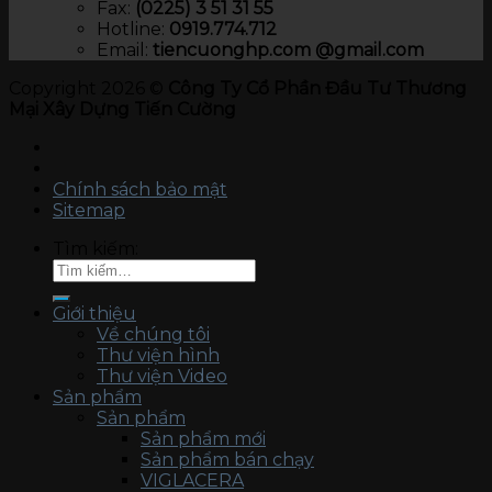
Fax:
(0225) 3 51 31 55
Hotline:
0919.774.712​
Email:
tiencuonghp.com @gmail.com
Copyright 2026 ©
Công Ty Cổ Phần Đầu Tư Thương
Mại Xây Dựng Tiến Cường
Chính sách bảo mật
Sitemap
Tìm kiếm:
Giới thiệu
Về chúng tôi
Thư viện hình
Thư viện Video
Sản phẩm
Sản phẩm
Sản phẩm mới
Sản phẩm bán chạy
VIGLACERA