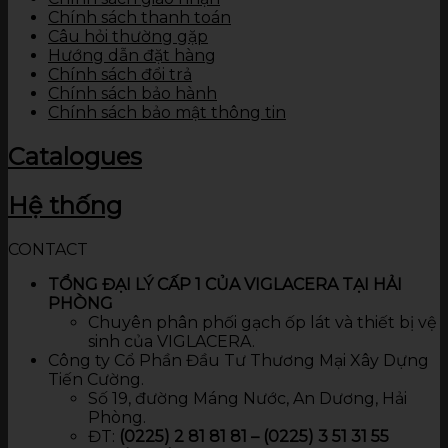
Chính sách thanh toán
Câu hỏi thường gặp
Hướng dẫn đặt hàng
Chính sách đổi trả
Chính sách bảo hành
Chính sách bảo mật thông tin
Catalogues
Hệ thống
CONTACT
TỔNG ĐẠI LÝ CẤP 1 CỦA VIGLACERA TẠI HẢI
PHÒNG
Chuyên phân phối gạch ốp lát và thiết bị vệ
sinh của VIGLACERA.
Công ty Cổ Phần Đầu Tư Thương Mại Xây Dựng
Tiến Cường.
Số 19, đường Máng Nước, An Dương, Hải
Phòng.
ĐT:
(0225) 2 81 81 81 – (0225) 3 51 31 55