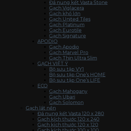
Đá nung kết Vasta Stone
Gạch Viglacera
Gạch khổ lớn
Gạch United Tiles
Gạch Platinum
Gạch Eurotile
Gạch Signature
APODIO
Gạch Apodio
Gạch Marvel Pro
Gạch Thin Ultra Slim
GẠCH VIỆT Ý
Bộ sưu tập VY1
Bộ sưu tập One’s HOME
Bộ sưu tập One’s LIFE
ECO
Gạch Mahogany
Gạch Ubari
Gạch Solomon
Gạch lát nền
Đá nung kết Vasta 120 x 280
Gạch kích thước 120 x 240
Gạch kích thước 120 x 120
Gạch kích thước 100 x 100