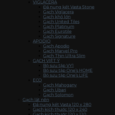
VIGLACERA
Đá nung kết Vasta Stone
Gạch Viglacera
Gạch khổ lớn
Gạch United Tiles
Gạch Platinum
Gạch Eurotile
Gạch Signature
APODIO
Gạch Apodio
Gạch Marvel Pro
Gạch Thin Ultra Slim
GẠCH VIỆT Ý
Bộ sưu tập VY1
Bộ sưu tập One’s HOME
Bộ sưu tập One’s LIFE
ECO
Gạch Mahogany
Gạch Ubari
Gạch Solomon
Gạch lát nền
Đá nung kết Vasta 120 x 280
Gạch kích thước 120 x 240
Gạch kích thước 120 x 120