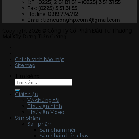
ĐT:
(0225) 2 81 81 81 – (0225) 3 51 31 55
Fax:
(0225) 3 51 31 55
Hotline:
0919.774.712​
Email:
tiencuonghp.com @gmail.com
Copyright 2026 ©
Công Ty Cổ Phần Đầu Tư Thương
Mại Xây Dựng Tiến Cường
Chính sách bảo mật
Sitemap
Tìm kiếm:
Giới thiệu
Về chúng tôi
Thư viện hình
Thư viện Video
Sản phẩm
Sản phẩm
Sản phẩm mới
Sản phẩm bán chạy