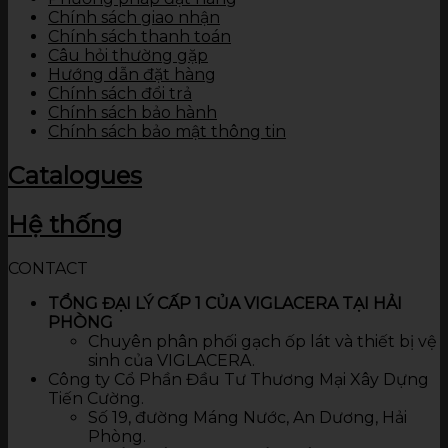
Chính sách giao nhận
Chính sách thanh toán
Câu hỏi thường gặp
Hướng dẫn đặt hàng
Chính sách đổi trả
Chính sách bảo hành
Chính sách bảo mật thông tin
Catalogues
Hệ thống
CONTACT
TỔNG ĐẠI LÝ CẤP 1 CỦA VIGLACERA TẠI HẢI
PHÒNG
Chuyên phân phối gạch ốp lát và thiết bị vệ
sinh của VIGLACERA.
Công ty Cổ Phần Đầu Tư Thương Mại Xây Dựng
Tiến Cường.
Số 19, đường Máng Nước, An Dương, Hải
Phòng.