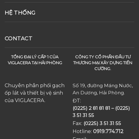
HỆ THỐNG
CONTACT
TỔNG ĐẠI LÝ CẤP 1 CỦA
CÔNG TY CỔ PHẦN ĐẦU TƯ
VIGLACERA TẠI HẢI PHÒNG
THƯƠNG MẠI XÂY DỰNG TIẾN
CƯỜNG.
Chuyên phân phối gạch
Số 19, đường Máng Nước,
An Dương, Hải Phòng.
ốp lát và thiết bị vệ sinh
của VIGLACERA.
ĐT:
(0225) 2 81 81 81 – (0225)
3 51 31 55
Fax:
(0225) 3 51 31 55
Hotline:
0919.774.712​