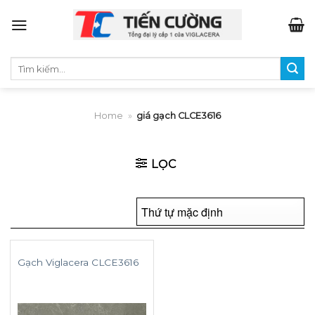
Skip
to
content
Tìm
kiếm:
Home
»
giá gạch CLCE3616
LỌC
Gạch Viglacera CLCE3616